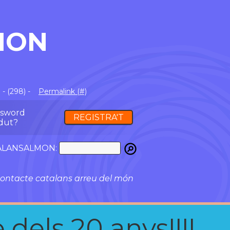
ION
- (298) -
Permalink (#)
ssword
REGISTRA'T
dut?
ATALANSALMON:
ontacte catalans arreu del món
 dels 20 anys!!!!