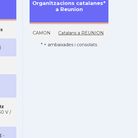
Organitzacions catalanes*
a Reunion
is
CAMON
Catalans a REUNION
* + ambaixades i consolats
)
Hz
0 V /
E
-