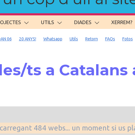
ROJECTES
UTILS
DIADES
XERREM?
AN 06
20 ANYS!
Whatsapp
Utils
Retorn
FAQs
Fotos
es/ts a Catalans
. carregant 484 webs... un moment si us p