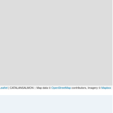
Leaflet
| CATALANSALMON :: Map data ©
OpenStreetMap
contributors, Imagery ©
Mapbox