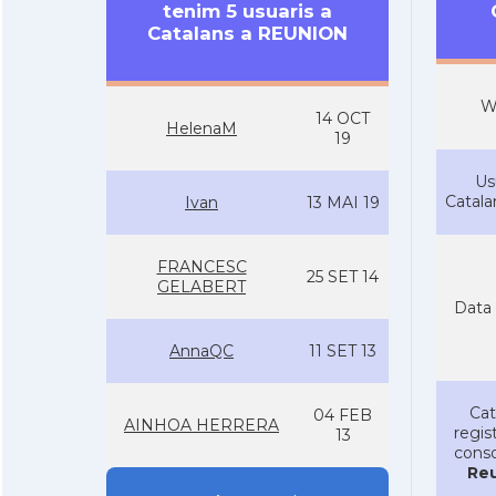
tenim 5 usuaris a
Catalans a REUNION
W
14 OCT
HelenaM
19
Us
Catal
Ivan
13 MAI 19
FRANCESC
25 SET 14
GELABERT
Data 
AnnaQC
11 SET 13
Cat
04 FEB
AINHOA HERRERA
regist
13
conso
Re