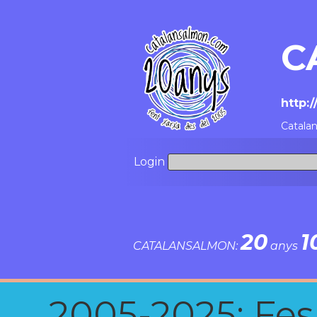
C
http:
Catala
Login
20
1
CATALANSALMON:
anys
2005-2025: Fes u