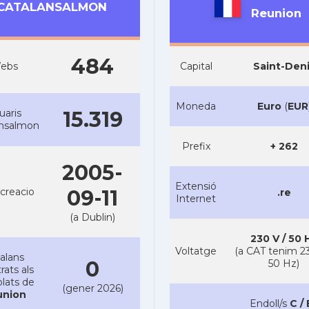
CATALANSALMON
Reunion
484
ebs
Capital
Saint-Den
Moneda
Euro
(
EUR
uaris
15.319
ansalmon
Prefix
+ 262
2005-
Extensió
creacio
09-11
.re
Internet
(a Dublin)
230 V / 50 
Voltatge
(a CAT tenim 23
alans
0
50 Hz)
rats als
lats de
(gener 2026)
union
Endoll/s
C / 