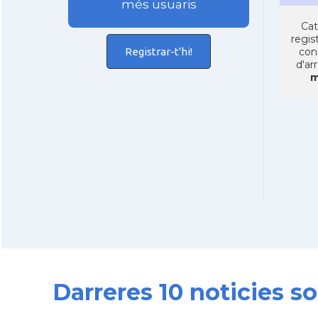
més usuaris
Cat
regist
Registrar-t'hi!
con
d'ar
m
Darreres 10 noticies 