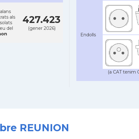
alans
427.423
rats als
solats
reu del
(gener 2026)
on
Endolls
(a CAT tenim C
sobre REUNION