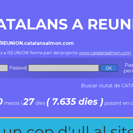
ATALANS A REUN
//REUNION.catalansalmon.com
ns a REUNION forma part del projecte
www.catalansalmon.com
Pa
Passwd
per
Buscar ciutat de C
0
27
( 7.635 dies )
mesos i
dies
posant en c
n cop d'ull al site