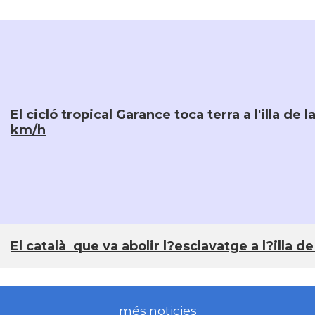
El cicló tropical Garance toca terra a l'illa 
km/h
El català que va abolir l?esclavatge a l?illa d
més noticies