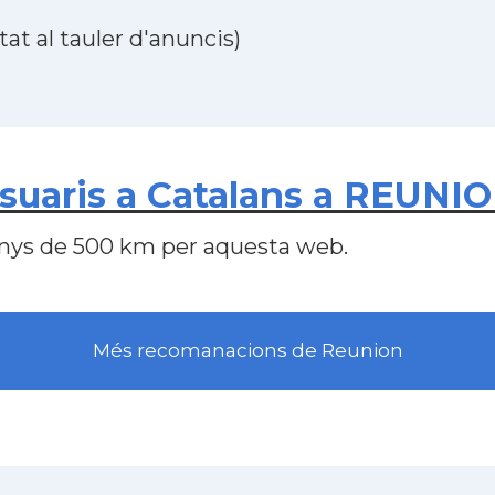
at al tauler d'anuncis)
suaris a Catalans a REUNI
nys de 500 km per aquesta web.
Més recomanacions de Reunion