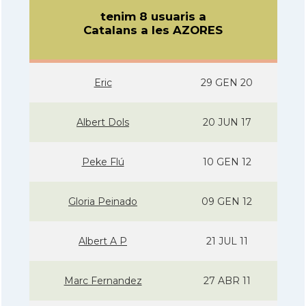
tenim 8 usuaris a
Catalans a les AZORES
Eric
29 GEN 20
Albert Dols
20 JUN 17
Peke Flú
10 GEN 12
Gloria Peinado
09 GEN 12
Albert A P
21 JUL 11
Marc Fernandez
27 ABR 11