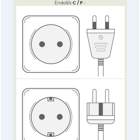
Endoll/s
C / F
-