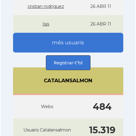
cristian rodriguez
26 ABR 11
Isis
26 ABR 11
més usuaris
Registrar-t'hi!
CATALANSALMON
484
Webs
15.319
Usuaris Catalansalmon