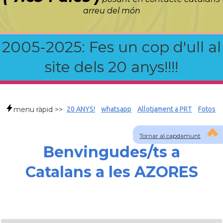
arreu del món
2005-2025: Fes un cop d'ull al
site dels 20 anys!!!!
menu ràpid >>
20 ANYS!
whatsapp
Allotjament a PRT
Fotos
Tornar al capdamunt
Benvingudes/ts a
Catalans a les AZORES