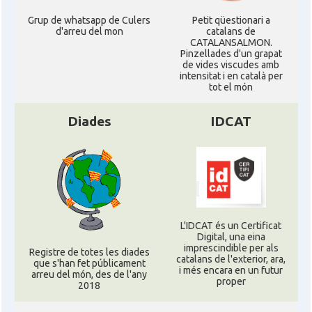
Grup de whatsapp de Culers
Petit qüestionari a
d'arreu del mon
catalans de
CATALANSALMON.
Pinzellades d'un grapat
de vides viscudes amb
intensitat i en català per
tot el món
Diades
IDCAT
L'IDCAT és un Certificat
Digital, una eina
imprescindible per als
Registre de totes les diades
catalans de l'exterior, ara,
que s'han fet públicament
i més encara en un futur
arreu del món, des de l'any
proper
2018