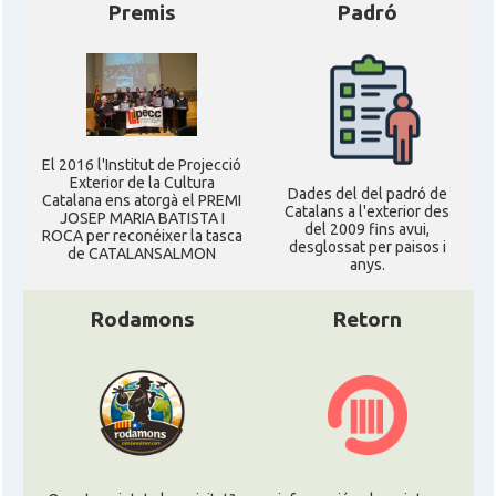
Premis
Padró
El 2016 l'Institut de Projecció
Exterior de la Cultura
Dades del del padró de
Catalana ens atorgà el PREMI
Catalans a l'exterior des
JOSEP MARIA BATISTA I
del 2009 fins avui,
ROCA per reconéixer la tasca
desglossat per paisos i
de CATALANSALMON
anys.
Rodamons
Retorn