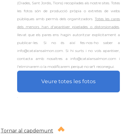
(Diades, Sant Jordis, Tions) recopilades als nostre sites. Totes
les fotos són de producció pròpia o extretes de webs
públiques amb permís dels organitzadors.
Totes les cares
dels menors han d'aparèixer pixelades o distorsionades
,
llevat que els pares ens hagin autoritzar explícitament a
publicar-les. Si no és així fes-nos-ho saber a
info@catalansalmon.com. Si hi surts i no vols aparèixer,
contacta amb nosaltres a info@catalansalmon.com i
l'eliminarem o la modificarem perquè no se't reconegui.
Veure totes les fotos
.
Tornar al capdemunt