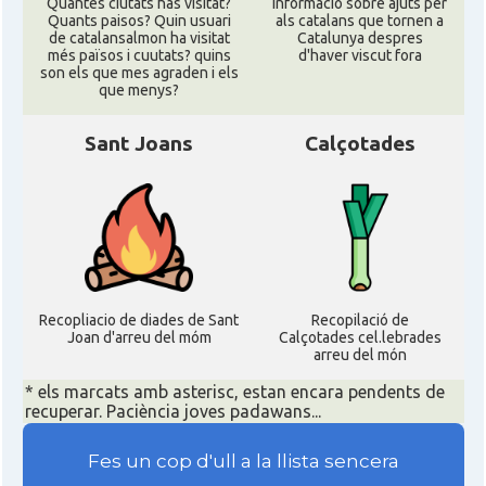
Quantes ciutats has visitat?
informació sobre ajuts per
Quants paisos? Quin usuari
als catalans que tornen a
de catalansalmon ha visitat
Catalunya despres
més països i cuutats? quins
d'haver viscut fora
son els que mes agraden i els
que menys?
Sant Joans
Calçotades
Recopliacio de diades de Sant
Recopilació de
Joan d'arreu del móm
Calçotades cel.lebrades
arreu del món
* els marcats amb asterisc, estan encara pendents de
recuperar. Paciència joves padawans...
Fes un cop d'ull a la llista sencera