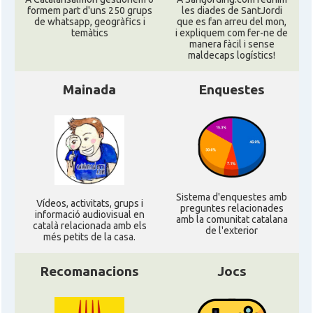
formem part d'uns 250 grups
les diades de SantJordi
de whatsapp, geogràfics i
que es fan arreu del mon,
temàtics
i expliquem com fer-ne de
manera fàcil i sense
maldecaps logí­stics!
Mainada
Enquestes
Sistema d'enquestes amb
Ví­deos, activitats, grups i
preguntes relacionades
informació audiovisual en
amb la comunitat catalana
català relacionada amb els
de l'exterior
més petits de la casa.
Recomanacions
Jocs