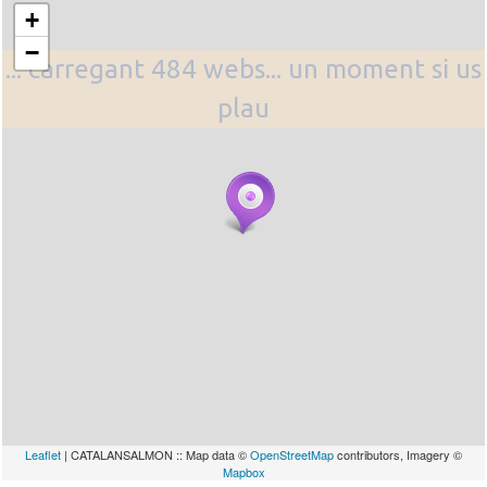
+
−
... carregant 484 webs... un moment si us
plau
Leaflet
| CATALANSALMON :: Map data ©
OpenStreetMap
contributors, Imagery ©
Mapbox