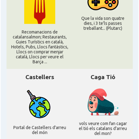
Que la vida son quatre
dies, i 3 te'ls passes
treballant... (Plutarc)
Recomanacions de
catalansalmon; Restaurants,
Guies Turístics en català,
Hotels, Pubs, Llocs fantàstics,
Llocs on comprar menjar
català, Llocs per veure el
Barça ...
Castellers
Caga Tió
vols veure com fan cagar
Portal de Castellers d'arreu
el tió els catalans d'arreu
del món
del mon?