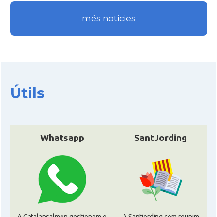
més noticies
Útils
Whatsapp
SantJording
A Catalansalmon gestionem o
A Santjording.com reunim