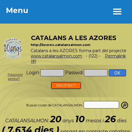
Menu
Menu
CATALANS A LES AZORES
http://Azores.catalansalmon.com
Catalans a les AZORES forma part del projecte
www.catalansalmon.com
- (122) -
Permalink
(#)
Login
Passwd
Password
perdut?
REGISTRA'T
Buscar ciutat de CATALANSALMON:
20
10
26
CATALANSALMON:
anys
mesos i
dies
( 7.634 dies )
posant en contacte catalans