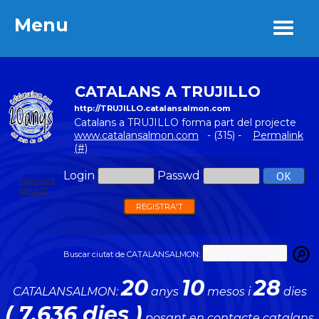
Menu
Menu
CATALANS A TRUJILLO
http://TRUJILLO.catalansalmon.com
Catalans a TRUJILLO forma part del projecte
www.catalansalmon.com
- (315) -
Permalink
(#)
Login
Passwd
Password
perdut?
REGISTRA'T
Buscar ciutat de CATALANSALMON:
20
10
28
CATALANSALMON:
anys
mesos i
dies
( 7.636 dies )
posant en contacte catalans