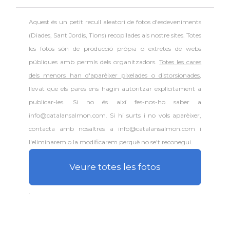
Aquest és un petit recull aleatori de
fotos d'esdeveniments
(Diades, Sant Jordis, Tions) recopilades als nostre sites. Totes
les fotos són de producció pròpia o extretes de webs
públiques amb permís dels organitzadors.
Totes les cares
dels menors han d'aparèixer pixelades o distorsionades
,
llevat que els pares ens hagin autoritzar explícitament a
publicar-les. Si no és així fes-nos-ho saber a
info@catalansalmon.com. Si hi surts i no vols aparèixer,
contacta amb nosaltres a info@catalansalmon.com i
l'eliminarem o la modificarem perquè no se't reconegui.
Veure totes les fotos
.