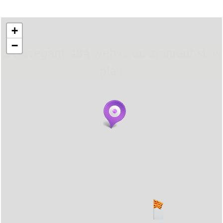
+
−
... carregant 484 webs... un moment si us
plau