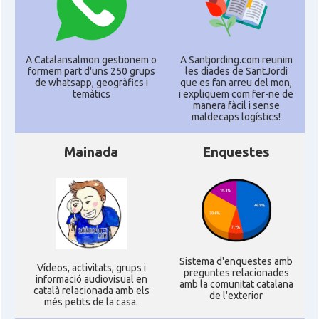
A Catalansalmon gestionem o
A Santjording.com reunim
formem part d'uns 250 grups
les diades de SantJordi
de whatsapp, geogràfics i
que es fan arreu del mon,
temàtics
i expliquem com fer-ne de
manera fàcil i sense
maldecaps logí­stics!
Mainada
Enquestes
Sistema d'enquestes amb
Ví­deos, activitats, grups i
preguntes relacionades
informació audiovisual en
amb la comunitat catalana
català relacionada amb els
de l'exterior
més petits de la casa.