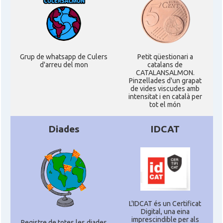
Grup de whatsapp de Culers
Petit qüestionari a
d'arreu del mon
catalans de
CATALANSALMON.
Pinzellades d'un grapat
de vides viscudes amb
intensitat i en català per
tot el món
Diades
IDCAT
L'IDCAT és un Certificat
Digital, una eina
imprescindible per als
Registre de totes les diades