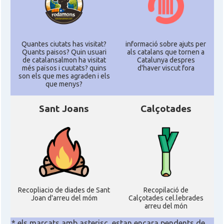
Quantes ciutats has visitat?
informació sobre ajuts per
Quants paisos? Quin usuari
als catalans que tornen a
de catalansalmon ha visitat
Catalunya despres
més països i cuutats? quins
d'haver viscut fora
son els que mes agraden i els
que menys?
Sant Joans
Calçotades
Recopliacio de diades de Sant
Recopilació de
Joan d'arreu del móm
Calçotades cel.lebrades
arreu del món
* els marcats amb asterisc, estan encara pendents de