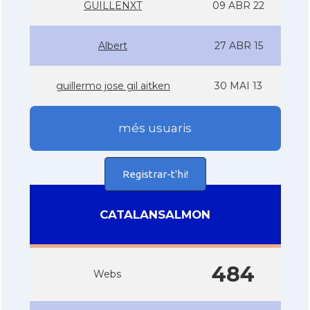
GUILLENXT
09 ABR 22
Albert
27 ABR 15
guillermo jose gil aitken
30 MAI 13
més usuaris
Registrar-t'hi!
CATALANSALMON
484
Webs