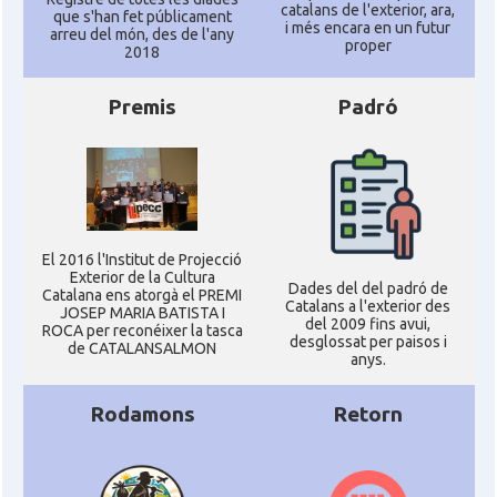
catalans de l'exterior, ara,
que s'han fet públicament
i més encara en un futur
arreu del món, des de l'any
proper
2018
Premis
Padró
El 2016 l'Institut de Projecció
Exterior de la Cultura
Dades del del padró de
Catalana ens atorgà el PREMI
Catalans a l'exterior des
JOSEP MARIA BATISTA I
del 2009 fins avui,
ROCA per reconéixer la tasca
desglossat per paisos i
de CATALANSALMON
anys.
Rodamons
Retorn