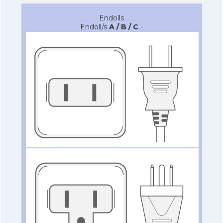
Endolls
Endoll/s
A / B / C
-