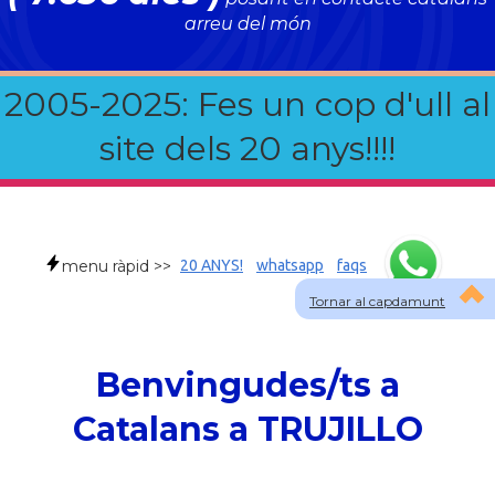
arreu del món
2005-2025: Fes un cop d'ull al
site dels 20 anys!!!!
menu ràpid >>
20 ANYS!
whatsapp
faqs
Tornar al capdamunt
Benvingudes/ts a
Catalans a TRUJILLO