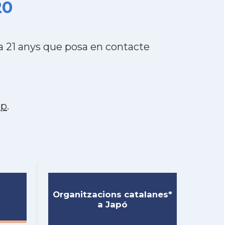
20
a 21 anys que posa en contacte
pp
.
Organitzacions catalanes*
a Japó