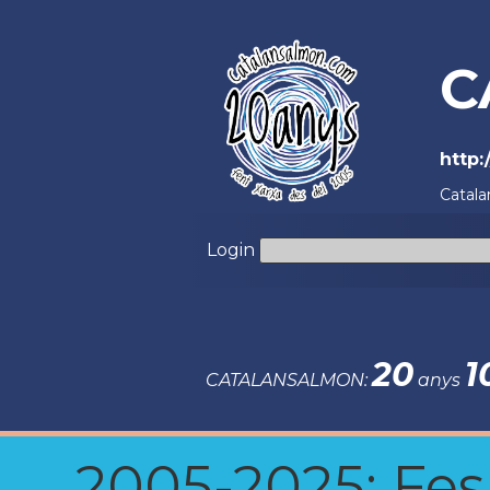
C
http
Catala
Login
20
1
CATALANSALMON:
anys
2005-2025: Fes u