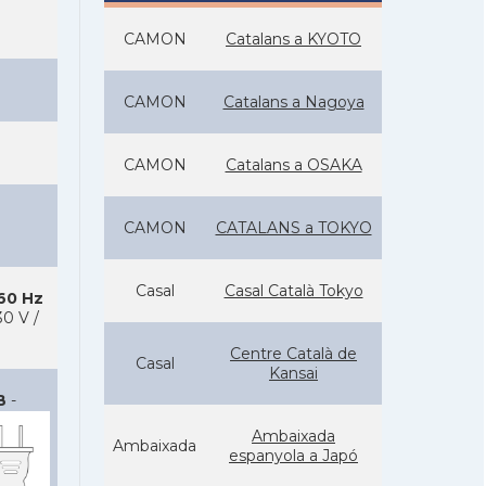
CAMON
Catalans a KYOTO
CAMON
Catalans a Nagoya
CAMON
Catalans a OSAKA
CAMON
CATALANS a TOKYO
Casal
Casal Català Tokyo
 60 Hz
0 V /
Centre Català de
Casal
Kansai
B
-
Ambaixada
Ambaixada
espanyola a Japó