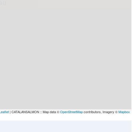
lau
Leaflet
| CATALANSALMON :: Map data ©
OpenStreetMap
contributors, Imagery ©
Mapbox