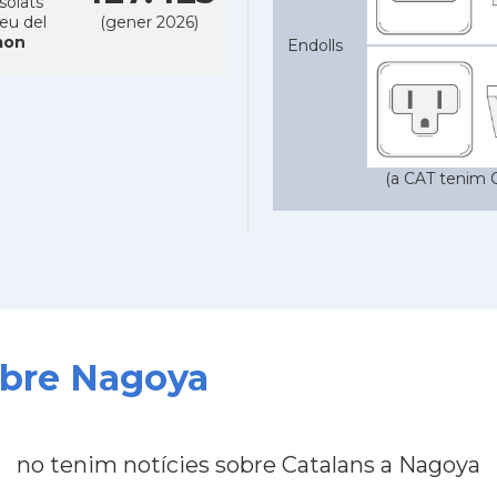
solats
reu del
(gener 2026)
on
Endolls
(a CAT tenim C
sobre Nagoya
no tenim notícies sobre Catalans a Nagoya