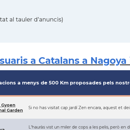
at al tauler d'anuncis)
uaris a Catalans a Nagoya 
cions a menys de 500 Km proposades pels nostre
 Gyoen
Si no has visitat cap jardí Zen encara, aquest et de
nal Garden
L'hauràs vist un miler de cops a les pelis, però en
ya