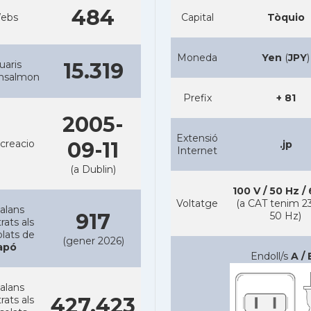
484
ebs
Capital
Tòquio
Moneda
Yen
(
JPY
)
uaris
15.319
ansalmon
Prefix
+ 81
2005-
Extensió
creacio
09-11
.jp
Internet
(a Dublin)
100 V / 50 Hz /
Voltatge
(a CAT tenim 23
alans
917
50 Hz)
rats als
lats de
(gener 2026)
apó
Endoll/s
A / 
alans
427.423
rats als