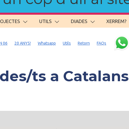
ROJECTES
UTILS
DIADES
XERREM?
N 06
20 ANYS!
Whatsapp
Utils
Retorn
FAQs
es/ts a Catalan