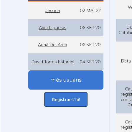
W
Jéssica
02 MAI 22
Us
Aida Figueras
06 SET 20
Catal
Adrià Del Arco
06 SET 20
Data 
David Torres Estarriol
04 SET 20
més usuaris
Cat
regist
Registrar-t'hi!
conso
J
Cat
regist