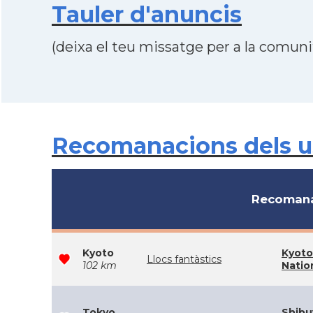
Tauler d'anuncis
(deixa el teu missatge per a la comunit
Recomanacions dels us
Recomana
Kyoto
Kyoto
Llocs fantàstics
102 km
Natio
Tokyo
Shibu