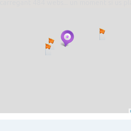
. carregant 484 webs... un moment si us p