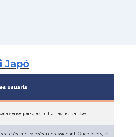
i Japó
s usuaris
ixarà sense paraules. SI ho has fet, també
 directe és encara més impressionant. Quan hi ets, et