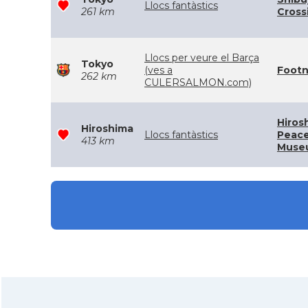
Llocs fantàstics
261 km
Cross
Llocs per veure el Barça
Tokyo
(ves a
Footn
262 km
CULERSALMON.com)
Hiros
Hiroshima
Llocs fantàstics
Peace
413 km
Muse