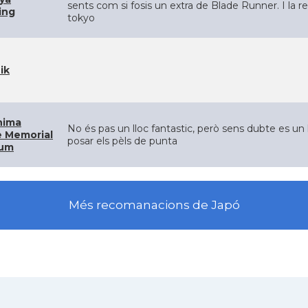
sents com si fosis un extra de Blade Runner. I la 
ing
tokyo
ik
hima
No és pas un lloc fantastic, però sens dubte es un l
 Memorial
posar els pèls de punta
um
Més recomanacions de Japó