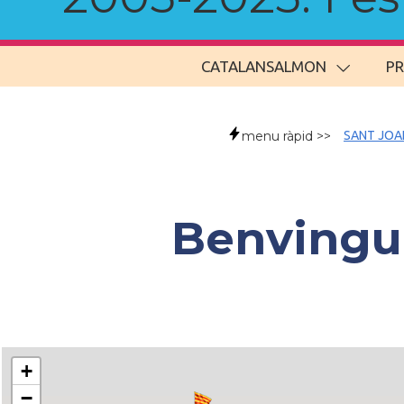
CATALANSALMON
P
menu ràpid >>
SANT JOA
Benvingud
+
−