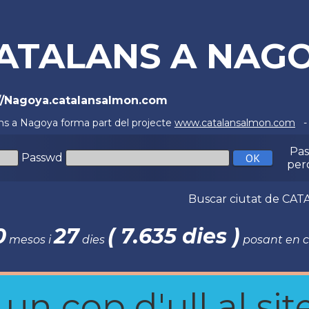
ATALANS A NAG
://Nagoya.catalansalmon.com
ns a Nagoya forma part del projecte
www.catalansalmon.com
- 
Pa
Passwd
per
Buscar ciutat de C
0
27
( 7.635 dies )
mesos i
dies
posant en c
n cop d'ull al site