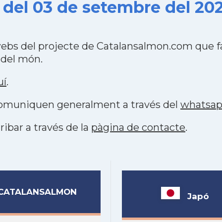
 del 03 de setembre del 20
webs del projecte de Catalansalmon.com que f
 del món.
uí
.
 comuniquen generalment a través del
whatsa
ribar a través de la
pàgina de contacte
.
CATALANSALMON
Japó