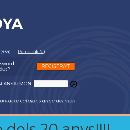
OYA
(464) -
Permalink (#)
ssword
REGISTRA'T
dut?
ATALANSALMON:
ontacte catalans arreu del món
 dels 20 anys!!!!