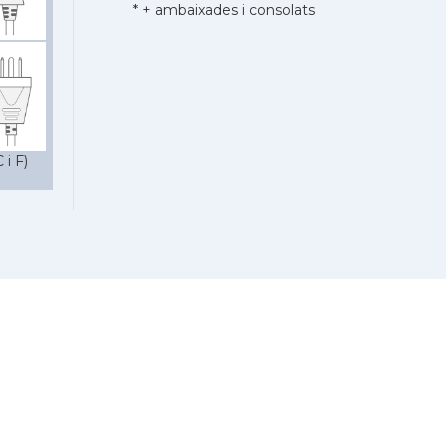
* + ambaixades i consolats
 i F)