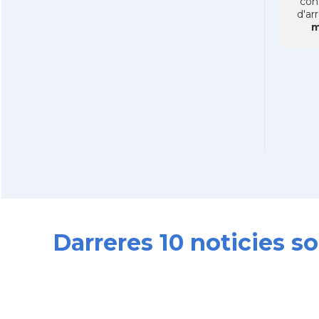
con
d'ar
m
Darreres 10 noticies 