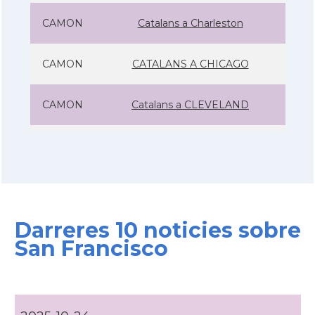
CAMON
Catalans a Charleston
CAMON
CATALANS A CHICAGO
CAMON
Catalans a CLEVELAND
CAMON
Catalans a COLORADO
CAMON
Catalans a COLUMBUS
Darreres 10 noticies sobre
CAMON
Catalans a CONNECTICUT
San Francisco
CAMON
Catalans a DALLAS
CAMON
Catalans a DAVIS