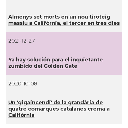
CAMON
Catalans a SEATTLE
Almenys set morts en un nou tiroteig
Catalans a Silicon Valley (San Jose),
massiu a Califòrnia, el tercer en tres dies
CAMON
California, USA
2021-12-27
CAMON
Catalans a TAMPA
CAMON
Catalans a TENNESSEE
Ya hay solución para el inquietante
zumbido del Golden Gate
CAMON
Catalans a UTAH
2020-10-08
CAMON
Catalans a VIRGINIA
Un 'gigaincendi' de la grandària de
quatre comarques catalanes crema a
CAMON
Catalans a WASHINGTON DC
Califòrnia
CAMON
Catalans a WISCONSIN