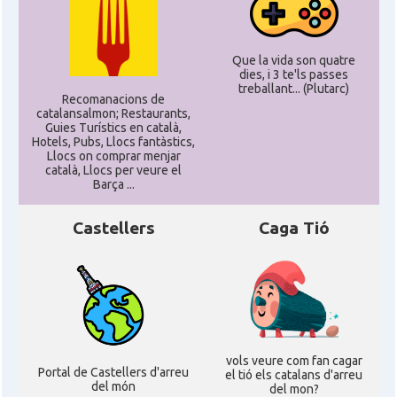
Delegació del Govern als Estats
Delegació
Units i Canadà (Washington)
Que la vida son quatre
dies, i 3 te'ls passes
treballant... (Plutarc)
Consolat
Consolat general a Boston
Recomanacions de
catalansalmon; Restaurants,
Guies Turístics en català,
Hotels, Pubs, Llocs fantàstics,
Consolat
Consolat general a Chicago
Llocs on comprar menjar
català, Llocs per veure el
Barça ...
Consolat
Consolat general a Houston
Castellers
Caga Tió
Consolat
Consolat general a Los Angeles
Consolat
Consolat general a Miami
Consolat
Consolat general a New York City
vols veure com fan cagar
Portal de Castellers d'arreu
el tió els catalans d'arreu
del món
del mon?