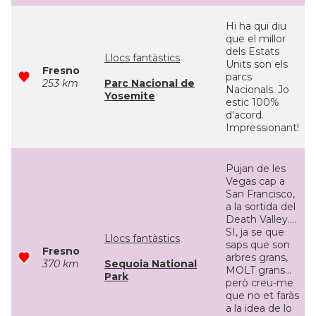
Hi ha qui diu
que el millor
dels Estats
Llocs fantàstics
Units son els
Fresno
parcs
253 km
Parc Nacional de
Nacionals. Jo
Yosemite
estic 100%
d'acord.
Impressionant!
Pujan de les
Vegas cap a
San Francisco,
a la sortida del
Death Valley....
SI, ja se que
Llocs fantàstics
saps que son
Fresno
arbres grans,
370 km
Sequoia National
MOLT grans...
Park
però creu-me
que no et faràs
a la idea de lo