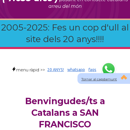
arreu del món
2005-2025: Fes un cop d'ull al
site dels 20 anys!!!!
menu ràpid >>
20 ANYS!
whatsapp
faqs
Tornar al capdamunt
Benvingudes/ts a
Catalans a SAN
FRANCISCO