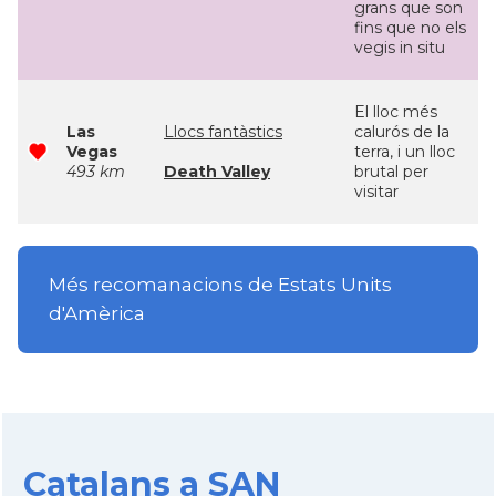
grans que son
fins que no els
vegis in situ
El lloc més
Las
Llocs fantàstics
calurós de la
Vegas
terra, i un lloc
493 km
Death Valley
brutal per
visitar
Més recomanacions de Estats Units
d'Amèrica
Catalans a SAN