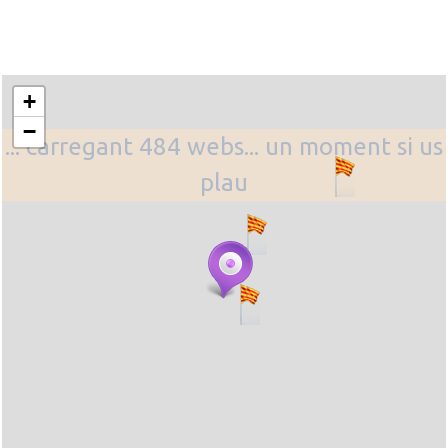
+
−
... carregant 484 webs... un moment si us
plau