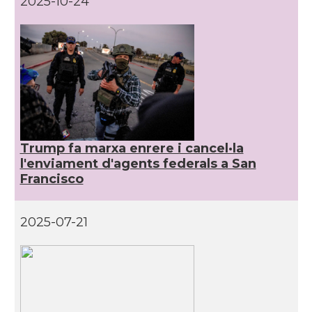
2025-10-24
CAMON
Catalans a DETROIT
CAMON
Catalans a DURHAM, NC
CAMON
Catalans a Hawaii
Trump fa marxa enrere i cancel·la
CAMON
Catalans a Houston - Texas
l'enviament d'agents federals a San
Francisco
CAMON
Catalans a INDIANA
2025-07-21
CAMON
Catalans a IOWA
CAMON
Catalans a IRVINE