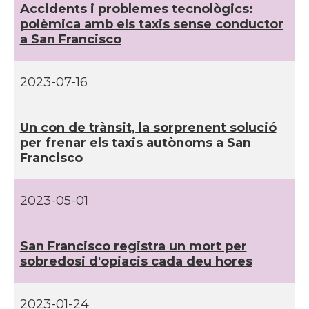
Accidents i problemes tecnològics:
polèmica amb els taxis sense conductor
a San Francisco
CAMON
Catalans a PROVIDENCE
CAMON
Catalans a RENO
2023-07-16
CAMON
Catalans a SAINT LOUIS
Un con de trànsit, la sorprenent solució
per frenar els taxis autònoms a San
Francisco
CAMON
Catalans a San Antonio - Texas
CAMON
Catalans a San Diego
2023-05-01
CAMON
Catalans a SAN FRANCISCO
San Francisco registra un mort per
sobredosi d'opiacis cada deu hores
CAMON
Catalans a Sarasota, Florida, USA
2023-01-24