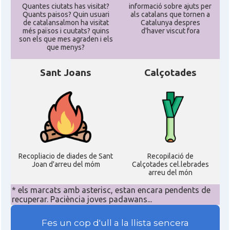
Quantes ciutats has visitat?
informació sobre ajuts per
Quants paisos? Quin usuari
als catalans que tornen a
de catalansalmon ha visitat
Catalunya despres
més països i cuutats? quins
d'haver viscut fora
son els que mes agraden i els
que menys?
Sant Joans
Calçotades
Recopliacio de diades de Sant
Recopilació de
Joan d'arreu del móm
Calçotades cel.lebrades
arreu del món
* els marcats amb asterisc, estan encara pendents de
recuperar. Paciència joves padawans...
Fes un cop d'ull a la llista sencera