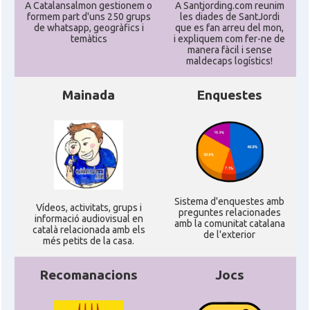
A Catalansalmon gestionem o
A Santjording.com reunim
formem part d'uns 250 grups
les diades de SantJordi
de whatsapp, geogràfics i
que es fan arreu del mon,
North American Catalan Society
Casal
temàtics
i expliquem com fer-ne de
(NACS)
manera fàcil i sense
maldecaps logí­stics!
Acció
ACCIÓ a Austin
Mainada
Enquestes
Acció
Acció a New York
Acció
ACCIÓ a Silicon Valley
Sistema d'enquestes amb
Acció
Acció a Washington DC
Ví­deos, activitats, grups i
preguntes relacionades
informació audiovisual en
amb la comunitat catalana
català relacionada amb els
de l'exterior
més petits de la casa.
Acció
ACCIÓ Miami
Recomanacions
Jocs
Delegació del Govern als Estats
Delegació
Units i Canadà (New York)