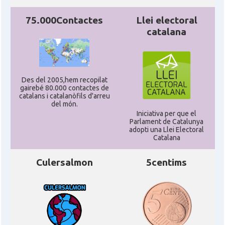
Consolat
Consolat general a San Francisco
75.000Contactes
Llei electoral
catalana
Consolat
Consolat general a Washington
Ambaixada espanyola a Estats Units
Ambaixada
d'Amèrica
Des del 2005,hem recopilat
gairebé 80.000 contactes de
* + ambaixades i consolats
catalans i catalanòfils d'arreu
del món.
Iniciativa per que el
Parlament de Catalunya
adopti una Llei Electoral
Catalana
Culersalmon
5centims