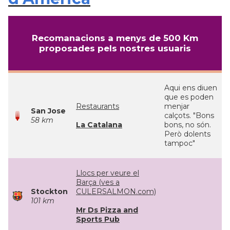
Recomanacions a menys de 500 Km
proposades pels nostres usuaris
Aqui ens diuen
que es poden
Restaurants
menjar
San Jose
calçots. "Bons
58 km
La Catalana
bons, no són.
Però dolents
tampoc"
Llocs per veure el
Barça (ves a
Stockton
CULERSALMON.com)
101 km
Mr Ds Pizza and
Sports Pub