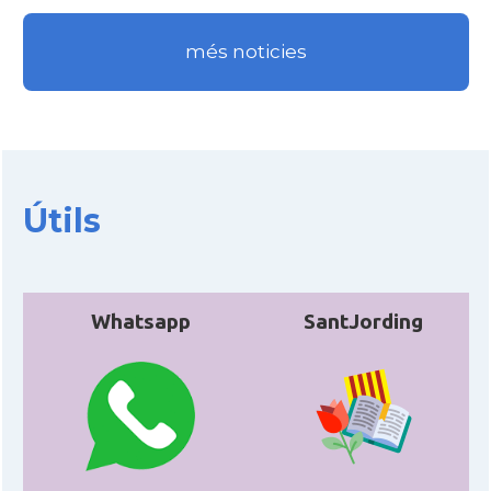
més noticies
CAMON
Catalans a WYOMING
American Institute for Catalan
Casal
Studies (AICS)
Casal
Casal Català de Minnesota
Útils
Casal
Casal Català del Nord de Califòrnia
Whatsapp
SantJording
Casal dels Països Catalans a
Casal
Califòrnia
Casal
Catalan Institute of America
Casal
Fundació Paulí Bellet