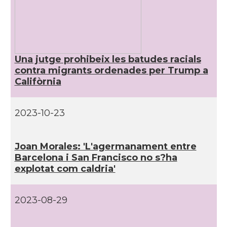
CAMON
Catalans a NEW MEXICO
CAMON
Catalans a New Orleans
Una jutge prohibeix les batudes racials
contra migrants ordenades per Trump a
CAMON
CATALANS A NEW YORK
Califòrnia
CAMON
Catalans a OKLAHOMA
2023-10-23
CAMON
Catalans a ORLANDO
Joan Morales: 'L'agermanament entre
Barcelona i San Francisco no s?ha
Catalans a Philadelphia,
CAMON
Pennsylvania, USA
explotat com caldria'
CAMON
Catalans a PHOENIX
2023-08-29
CAMON
Catalans a Portland (OR)