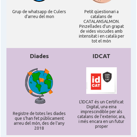
Grup de whatsapp de Culers
Petit qüestionari a
d'arreu del mon
catalans de
CATALANSALMON.
Pinzellades d'un grapat
de vides viscudes amb
intensitat i en català per
tot el món
Diades
IDCAT
L'IDCAT és un Certificat
Digital, una eina
imprescindible per als
Registre de totes les diades
catalans de l'exterior, ara,
que s'han fet públicament
i més encara en un futur
arreu del món, des de l'any
proper
2018