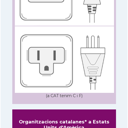
(a CAT tenim C i F)
Organitzacions catalanes* a Estats
Units d'Amèrica