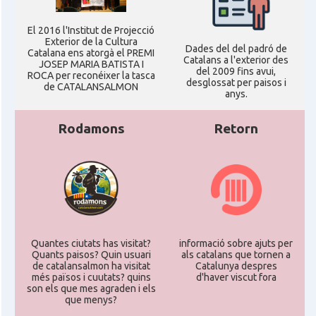
El 2016 l'Institut de Projecció
Exterior de la Cultura
Dades del del padró de
Catalana ens atorgà el PREMI
Catalans a l'exterior des
JOSEP MARIA BATISTA I
del 2009 fins avui,
ROCA per reconéixer la tasca
desglossat per paisos i
de CATALANSALMON
anys.
Rodamons
Retorn
Quantes ciutats has visitat?
informació sobre ajuts per
Quants paisos? Quin usuari
als catalans que tornen a
de catalansalmon ha visitat
Catalunya despres
més països i cuutats? quins
d'haver viscut fora
son els que mes agraden i els
que menys?