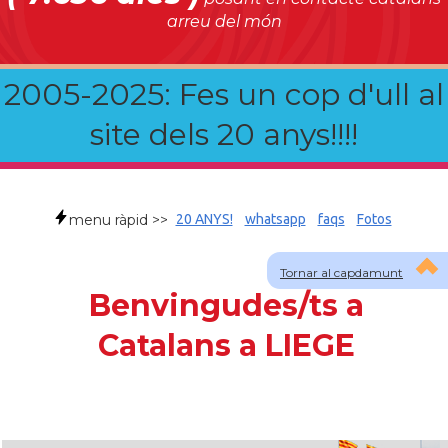
arreu del món
2005-2025: Fes un cop d'ull al
site dels 20 anys!!!!
menu ràpid >>
20 ANYS!
whatsapp
faqs
Fotos
Tornar al capdamunt
Benvingudes/ts a
Catalans a LIEGE