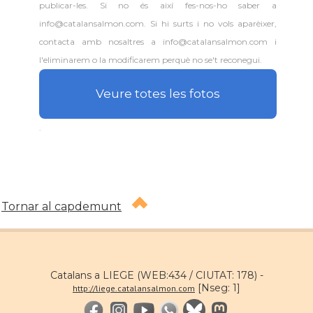
publicar-les. Si no és així fes-nos-ho saber a
info@catalansalmon.com. Si hi surts i no vols aparèixer,
contacta amb nosaltres a info@catalansalmon.com i
l'eliminarem o la modificarem perquè no se't reconegui.
Veure totes les fotos
.
Tornar al capdemunt
Catalans a LIEGE (WEB:434 / CIUTAT: 178) -
[Nseg: 1]
http://liege.catalansalmon.com