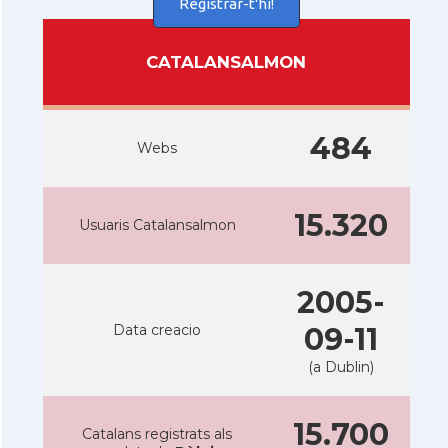
Registrar-t'hi!
CATALANSALMON
484
Webs
15.320
Usuaris Catalansalmon
2005-
Data creacio
09-11
(a Dublin)
15.700
Catalans registrats als