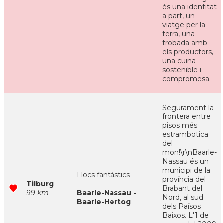
és una identitat
a part, un
viatge per la
terra, una
trobada amb
els productors,
una cuina
sostenible i
compromesa.
Segurament la
frontera entre
pisos més
estrambotica
del
mon!\r\nBaarle-
Nassau és un
municipi de la
Llocs fantàstics
província del
Tilburg
Brabant del
99 km
Baarle-Nassau -
Nord, al sud
Baarle-Hertog
dels Països
Baixos. L'1 de