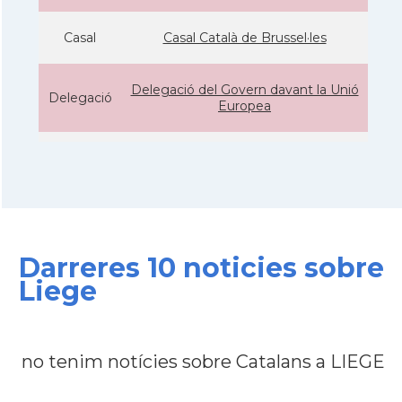
Casal
Casal Català de Brussel·les
Delegació del Govern davant la Unió
Delegació
Europea
Consolat
Consolat general a Brusselles
Ambaixada
Ambaixada espanyola a Bèlgica
* + ambaixades i consolats
Darreres 10 noticies sobre
Liege
no tenim notícies sobre Catalans a LIEGE