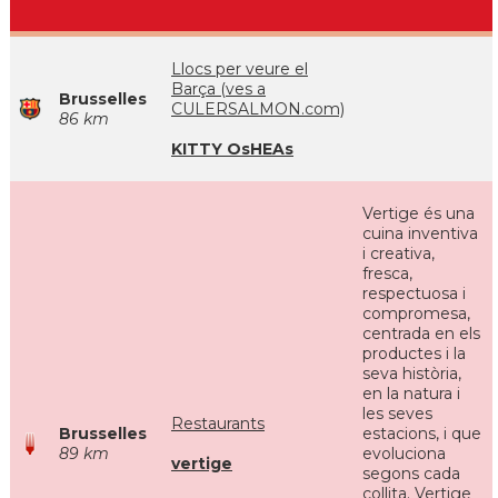
Llocs per veure el
Barça (ves a
Brusselles
CULERSALMON.com)
86 km
KITTY OsHEAs
Vertige és una
cuina inventiva
i creativa,
fresca,
respectuosa i
compromesa,
centrada en els
productes i la
seva història,
en la natura i
les seves
Restaurants
Brusselles
estacions, i que
89 km
evoluciona
vertige
segons cada
collita. Vertige