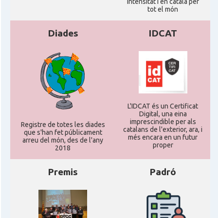
intensitat i en català per
tot el món
Diades
IDCAT
L'IDCAT és un Certificat
Digital, una eina
imprescindible per als
Registre de totes les diades
catalans de l'exterior, ara, i
que s'han fet públicament
més encara en un futur
arreu del món, des de l'any
proper
2018
Premis
Padró