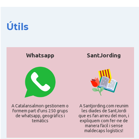
Útils
Whatsapp
SantJording
A Catalansalmon gestionem o
A Santjording.com reunim
formem part d'uns 250 grups
les diades de SantJordi
de whatsapp, geogràfics i
que es fan arreu del mon, i
temàtics
expliquem com fer-ne de
manera fàcil i sense
maldecaps logí­stics!