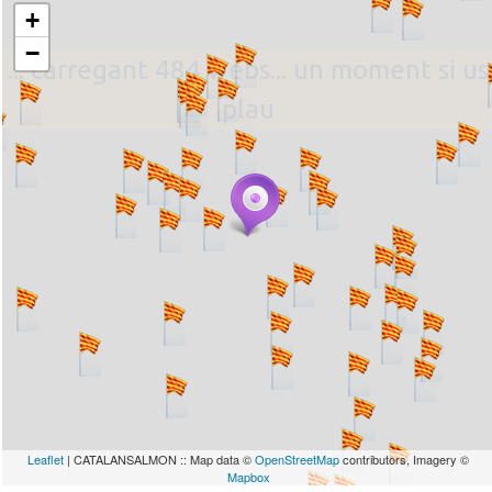
+
−
... carregant 484 webs... un moment si us
plau
Leaflet
| CATALANSALMON :: Map data ©
OpenStreetMap
contributors, Imagery ©
Mapbox