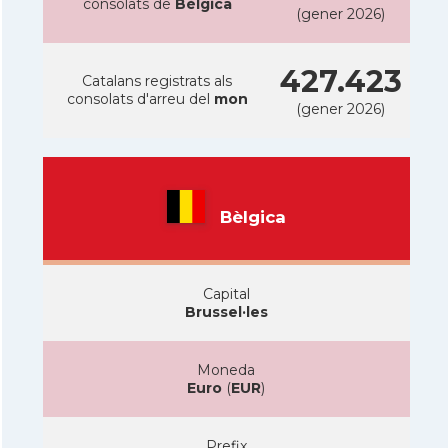
consolats de
Bèlgica
(gener 2026)
427.423
Catalans registrats als
consolats d'arreu del
mon
(gener 2026)
Bèlgica
Capital
Brussel·les
Moneda
Euro
(
EUR
)
Prefix