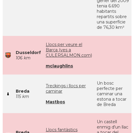
gener del 2009
tenia 6.690
habitants
repartits sobre
una superfície
de 76,30 km²
Llocs per veure el
Barça (ves a
Dusseldorf
CULERSALMON.com)
106 km
mclaughlins
Un bosc
Treckings i llocs per
perfecte per
Breda
caminar
caminar una
115 km
estona a tocar
Mastbos
de Breda
Un castell
enmig d'un llac
Llocs fantàstics
Breda
a tocar del