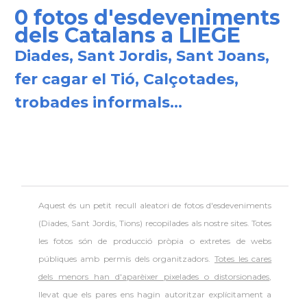
0 fotos d'esdeveniments
dels Catalans a LIEGE
Diades, Sant Jordis, Sant Joans,
fer cagar el Tió, Calçotades,
trobades informals...
Aquest és un petit recull aleatori de
fotos d'esdeveniments
(Diades, Sant Jordis, Tions) recopilades als nostre sites. Totes
les fotos són de producció pròpia o extretes de webs
públiques amb permís dels organitzadors.
Totes les cares
dels menors han d'aparèixer pixelades o distorsionades
,
llevat que els pares ens hagin autoritzar explícitament a