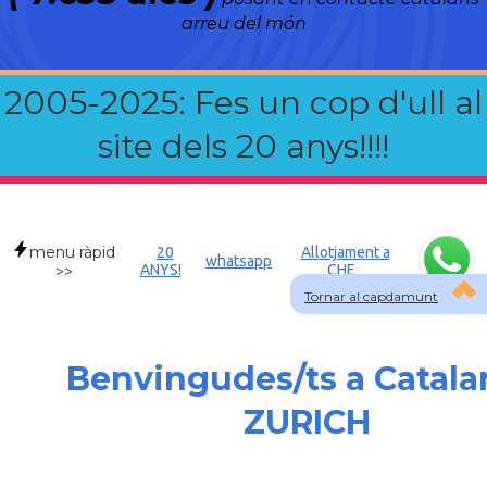
arreu del món
2005-2025: Fes un cop d'ull al
site dels 20 anys!!!!
menu ràpid
20
Allotjament a
whatsapp
ANYS!
CHE
>>
Tornar al capdamunt
Benvingudes/ts a Catala
ZURICH