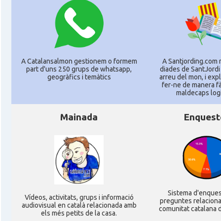
A Catalansalmon gestionem o formem
A Santjording.com 
part d'uns 250 grups de whatsapp,
diades de SantJordi
geogràfics i temàtics
arreu del mon, i ex
fer-ne de manera fà
maldecaps logí­
Mainada
Enquest
Sistema d'enque
Ví­deos, activitats, grups i informació
preguntes relacion
audiovisual en català relacionada amb
comunitat catalana d
els més petits de la casa.