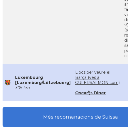
a
f
v
d
s
(s
r
d
s
p
c
Llocs per veure el
Luxembourg
Barça (ves a
[Luxemburg/Lëtzebuerg]
CULERSALMON.com)
305 km
Oscar\'s Diner
Més recomanacions de Suïssa