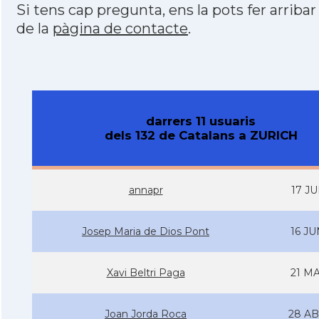
Si tens cap pregunta, ens la pots fer arribar
de la
pàgina de contacte
.
darrers 11 usuaris
dels 132 de Catalans a ZURICH
annapr
17 JU
Josep Maria de Dios Pont
16 JU
Xavi Beltri Paga
21 MA
Joan Jorda Roca
28 AB