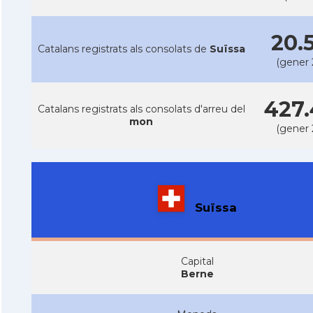
20.
Catalans registrats als consolats de
Suïssa
(gener 
427.
Catalans registrats als consolats d'arreu del
mon
(gener 
Suïssa
Capital
Berne