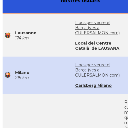
nostres usuaris
Llocs per veure el
Barça (ves a
Lausanne
CULERSALMON.com)
174 km
Local del Centre
Català de LAUSANA
Llocs per veure el
Barça (ves a
Milano
CULERSALMON.com)
215 km
Carlsberg Milano
R
c
m
q
m
(