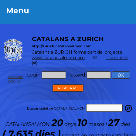
Menu
Menu
CATALANS A ZURICH
http://zurich.catalansalmon.com
Catalans a ZURICH forma part del projecte
www.catalansalmon.com
- (62) -
Permalink
(#)
Login
Passwd
Password
perdut?
REGISTRA'T
Buscar ciutat de CATALANSALMON:
20
10
27
CATALANSALMON:
anys
mesos i
dies
( 7.635 dies )
posant en contacte catalans