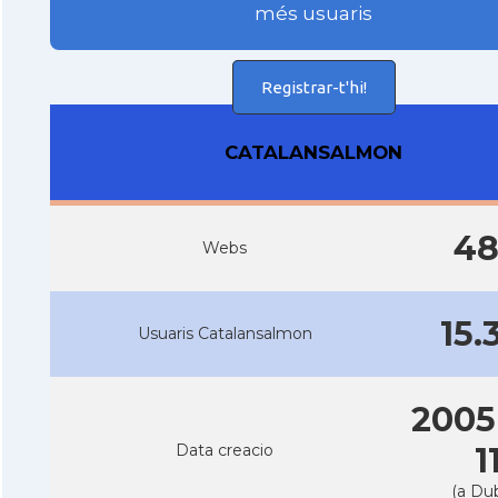
més usuaris
Registrar-t'hi!
CATALANSALMON
4
Webs
15.
Usuaris Catalansalmon
2005
Data creacio
1
(a Dub