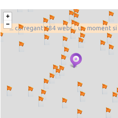
+
−
... carregant 484 webs... un moment si