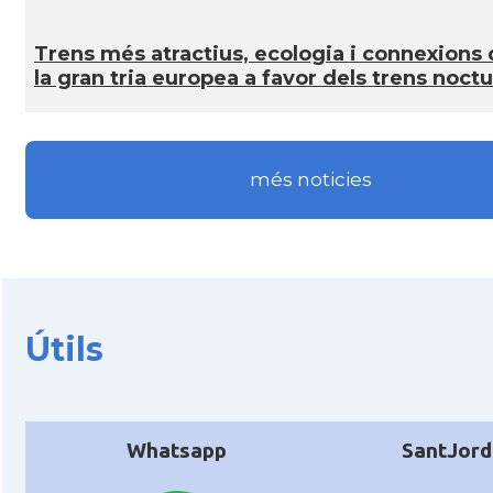
Trens més atractius, ecologia i connexions 
la gran tria europea a favor dels trens noct
més noticies
Útils
Whatsapp
SantJord