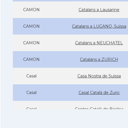
CAMON
Catalans a Lausanne
CAMON
Catalans a LUGANO, Suïssa
CAMON
Catalans a NEUCHATEL
CAMON
Catalans a ZURICH
Casal
Casa Nostra de Suïssa
Casal
Casal Català de Zuric
Casal
Centre Català de Basilea
Casal
Centre Català de Ginebra (CC