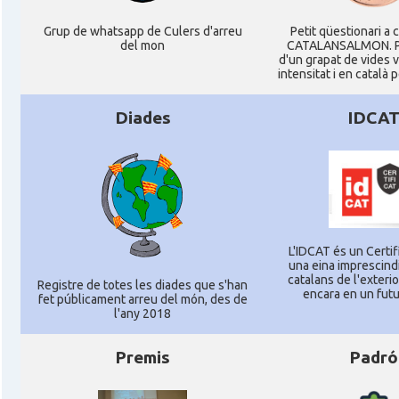
Grup de whatsapp de Culers d'arreu
Petit qüestionari a 
del mon
CATALANSALMON. P
d'un grapat de vides 
intensitat i en català 
Diades
IDCA
L'IDCAT és un Certifi
una eina imprescindi
catalans de l'exterior
Registre de totes les diades que s'han
encara en un futu
fet públicament arreu del món, des de
l'any 2018
Premis
Padró