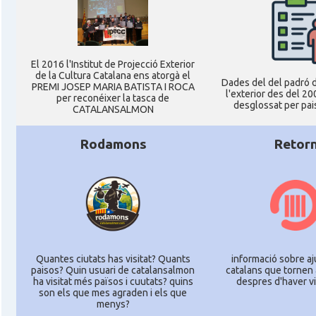
El 2016 l'Institut de Projecció Exterior
de la Cultura Catalana ens atorgà el
Dades del del padró d
PREMI JOSEP MARIA BATISTA I ROCA
l'exterior des del 20
per reconéixer la tasca de
desglossat per pais
CATALANSALMON
Rodamons
Retor
Quantes ciutats has visitat? Quants
informació sobre aj
paisos? Quin usuari de catalansalmon
catalans que tornen 
ha visitat més països i cuutats? quins
despres d'haver vi
son els que mes agraden i els que
menys?