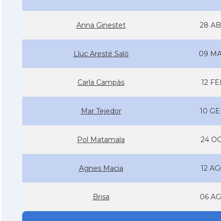
Anna Ginestet
28 AB
Lluc Aresté Saló
09 MA
Carla Campàs
12 FE
Mar Tejedor
10 GE
Pol Matamala
24 OC
Agnes Macia
12 AG
Brisa
06 AG