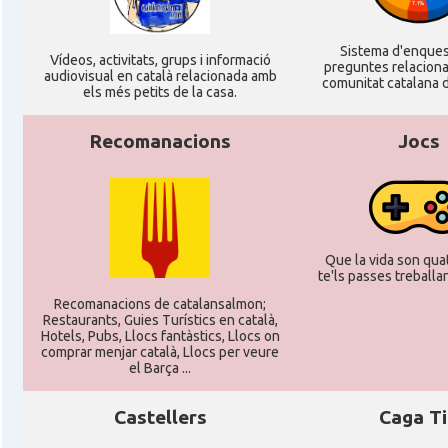
Associació Catalana d'Essen E.V. / Katala
Casal
Sistema d'enque
Verein Essen E.V.
Ví­deos, activitats, grups i informació
preguntes relacion
audiovisual en català relacionada amb
comunitat catalana d
els més petits de la casa.
Casal
Associació Catalana d'Hamburg "El Pont 
Recomanacions
Jocs
Casal
Casal Català de Frankfurt
Casal
Casal Català de Stuttgart, Stuttcat e
Que la vida son quat
te'ls passes treballant
Casal
Catalanets E.V.
Recomanacions de catalansalmon;
Restaurants, Guies Turístics en català,
Hotels, Pubs, Llocs fantàstics, Llocs on
Casal
Centre Català de Munic
comprar menjar català, Llocs per veure
el Barça ...
Casal
Centre Cultural Català de Colònia
Castellers
Caga T