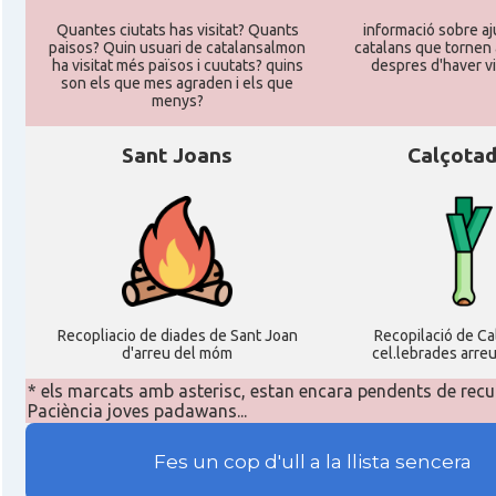
Quantes ciutats has visitat? Quants
informació sobre aj
paisos? Quin usuari de catalansalmon
catalans que tornen 
ha visitat més països i cuutats? quins
despres d'haver vi
son els que mes agraden i els que
menys?
Sant Joans
Calçota
Recopliacio de diades de Sant Joan
Recopilació de C
d'arreu del móm
cel.lebrades arre
* els marcats amb asterisc, estan encara pendents de recu
Paciència joves padawans...
Fes un cop d'ull a la llista sencera