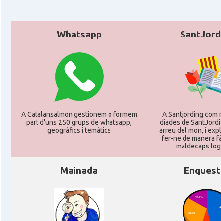
CAMON
Catalans a MANNHEIM
Whatsapp
SantJord
CAMON
Catalans a MÜNCHEN
CAMON
Catalans a NURNBERG
CAMON
Catalans a OLDENBURG
A Catalansalmon gestionem o formem
A Santjording.com 
part d'uns 250 grups de whatsapp,
diades de SantJordi
CAMON
Catalans a ROSTOCK
geogràfics i temàtics
arreu del mon, i ex
fer-ne de manera fà
maldecaps logí­
CAMON
Catalans a Stuttgart
Mainada
Enquest
CAMON
Catalans a TRIER
CAMON
CATALANS A TÜBINGEN