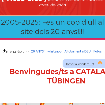
arreu del món
2005-2025: Fes un cop d'ull al
site dels 20 anys!!!!
menu ràpid >>
20 ANYS!
whatsapp
Allotjament a DEU
Fotos
Tornar al capdamunt
Benvingudes/ts a CATAL
TÜBINGEN