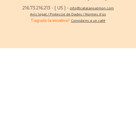
216.73.216.213 - [ US ] -
info@catalansalmon.com
Avís legal / Protecció de Dades / Normes d'ús
T'agrada la iniciativa?
Convida'ns a un café