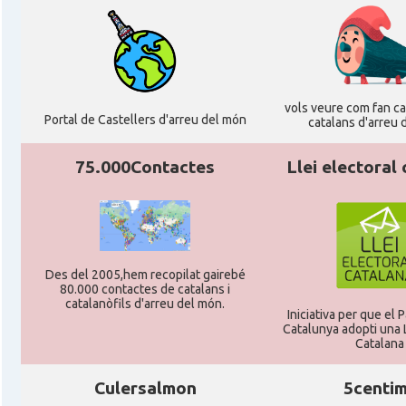
Casal
Katalanischer Salon, e. V.
Acció
Oficina Exterior de Catalunya a Berl
vols veure com fan cag
Acció
Oficina Exterior de Catalunya a Stutt
Portal de Castellers d'arreu del món
catalans d'arreu 
75.000Contactes
Llei electoral
Delegació
Delegació del Govern a Alemanya
Consolat
Consolat general a Dusseldorf
Consolat
Consolat general a Frankfurt am Ma
Des del 2005,hem recopilat gairebé
80.000 contactes de catalans i
catalanòfils d'arreu del món.
Iniciativa per que el
Consolat
Consolat general a Hamburg
Catalunya adopti una L
Catalana
Consolat
Consolat general a Munich [Münche
Culersalmon
5centi