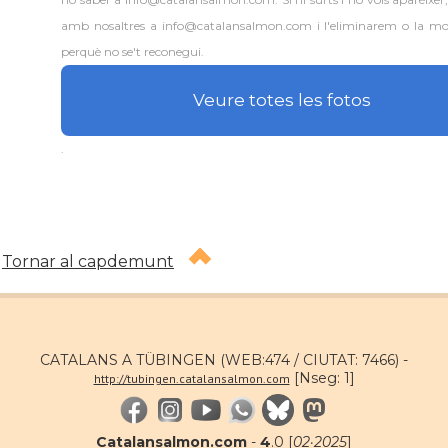
amb nosaltres a info@catalansalmon.com i l'eliminarem o la mo
perquè no se't reconegui.
Veure totes les fotos
.
Tornar al capdemunt
CATALANS A TÜBINGEN (WEB:474 / CIUTAT: 7466) -
[Nseg: 1]
http://tubingen.catalansalmon.com
Catalansalmon.com
-
4
.0 [
02·2025
]