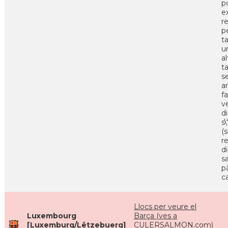
p
e
r
p
t
u
a
t
s
a
f
v
d
s
(s
r
d
s
p
c
Llocs per veure el
Luxembourg
Barça (ves a
[Luxemburg/Lëtzebuerg]
CULERSALMON.com)