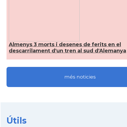
CAMON
Catalans a Ingolstadt
CAMON
Catalans a JENA
CAMON
Catalans a KAISERSLAUTERN
Almenys 3 morts i desenes de ferits en el
descarrilament d'un tren al sud d'Alemanya
CAMON
Catalans a Karlsruhe
CAMON
Catalans a KASSEL
més noticies
CAMON
Catalans a Koeln - Köln - Colonia
CAMON
Catalans a LEIPZIG
CAMON
Catalans a Mainz
Útils