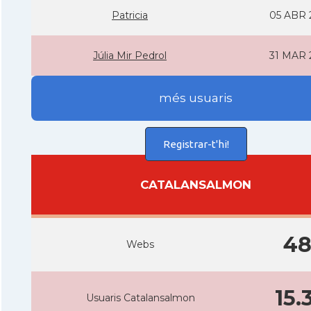
Patricia
05 ABR 
Júlia Mir Pedrol
31 MAR 
més usuaris
Registrar-t'hi!
CATALANSALMON
4
Webs
15.
Usuaris Catalansalmon