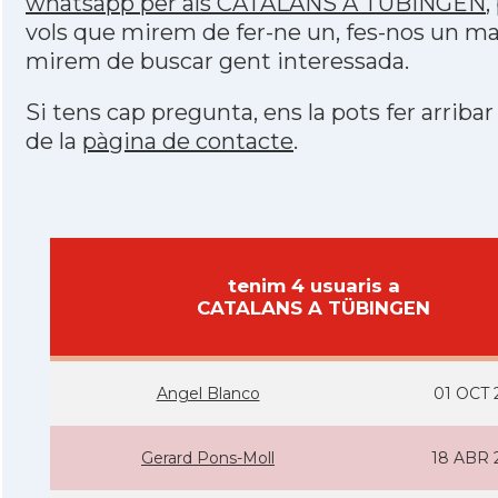
whatsapp per als CATALANS A TÜBINGEN
,
vols que mirem de fer-ne un, fes-nos un mai
mirem de buscar gent interessada.
Si tens cap pregunta, ens la pots fer arribar
de la
pàgina de contacte
.
tenim 4 usuaris a
CATALANS A TÜBINGEN
Angel Blanco
01 OCT 
Gerard Pons-Moll
18 ABR 