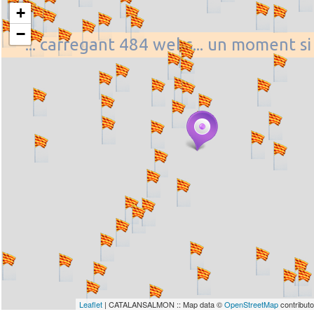
+
−
... carregant 484 webs... un moment si
Leaflet
| CATALANSALMON :: Map data ©
OpenStreetMap
contribut