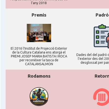
l'any 2018
Premis
Padró
El 2016 l'Institut de Projecció Exterior
de la Cultura Catalana ens atorgà el
Dades del del padró d
PREMI JOSEP MARIA BATISTA I ROCA
l'exterior des del 20
per reconéixer la tasca de
desglossat per pais
CATALANSALMON
Rodamons
Retor