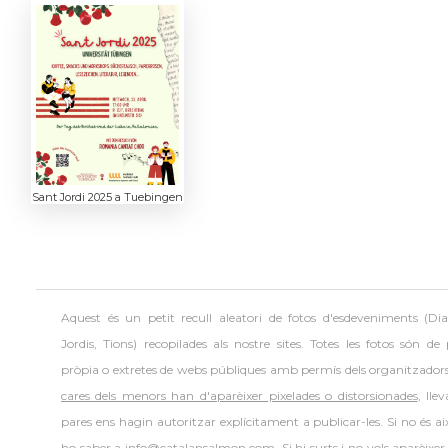
Sant Jordi 2025 a Tuebingen
Aquest és un petit recull aleatori de
fotos d'esdeveniments (Dia
Jordis, Tions) recopilades als nostre sites. Totes les fotos són de
pròpia o extretes de webs públiques amb permís dels organitzador
cares dels menors han d'aparèixer pixelades o distorsionades
, lle
pares ens hagin autoritzar explícitament a publicar-les. Si no és aix
ho saber a info@catalansalmon.com. Si hi surts i no vols aparèixer