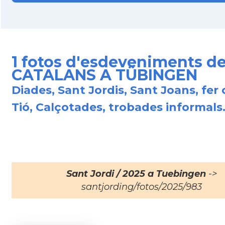
1 fotos d'esdeveniments de
CATALANS A TÜBINGEN
Diades, Sant Jordis, Sant Joans, fer 
Tió, Calçotades, trobades informals.
Sant Jordi / 2025 a Tuebingen
->
santjording/fotos/2025/983