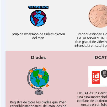
Consolat
Consolat general a Stuttgart
Ambaixada
Ambaixada espanyola a Alemanya
* + ambaixades i consolats
Grup de whatsapp de Culers d'arreu
Petit qüestionari a 
del mon
CATALANSALMON. P
d'un grapat de vides 
intensitat i en català 
Diades
IDCA
L'IDCAT és un Certifi
una eina imprescindi
catalans de l'exterior
Registre de totes les diades que s'han
encara en un futu
fet públicament arreu del món, des de