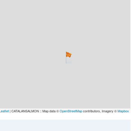
lau
Leaflet
| CATALANSALMON :: Map data ©
OpenStreetMap
contributors, Imagery ©
Mapbox