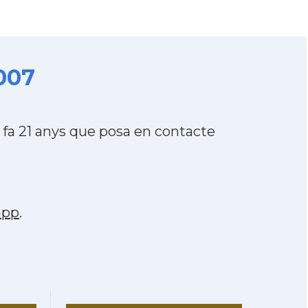
007
fa 21 anys que posa en contacte
app
.