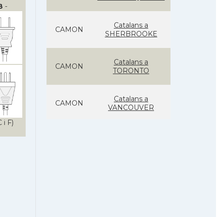
B
-
Catalans a
CAMON
SHERBROOKE
Catalans a
CAMON
TORONTO
Catalans a
CAMON
VANCOUVER
 i F)
Casal Català de
Casal
Vancouver
Casal Català del
Casal
Quebec
ACCIÓ a Montreal,
Acció