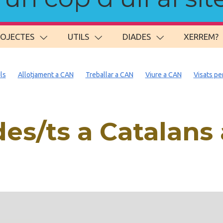
ROJECTES
UTILS
DIADES
XERREM?
ils
Allotjament a CAN
Treballar a CAN
Viure a CAN
Visats pe
es/ts a Catalans 