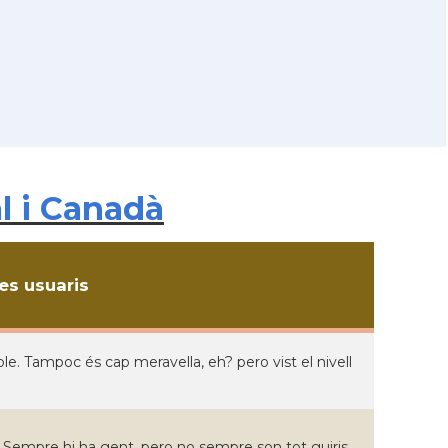
l i Canadà
s usuaris
. Tampoc és cap meravella, eh? pero vist el nivell
. Sempre hi ha gent, pero no sempre son tot guiris.