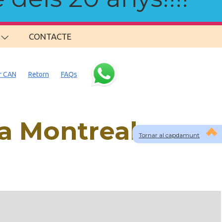
CONTACTE
r CAN
Retorn
FAQs
a Montreal
Tornar al capdamunt