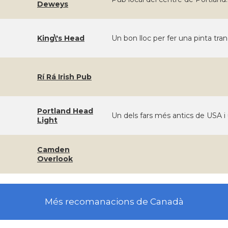
Deweys
King\'s Head
Un bon lloc per fer una pinta tra
Rí Rá Irish Pub
Portland Head
Un dels fars més antics de USA 
Light
Camden
Overlook
Més recomanacions de Canadà