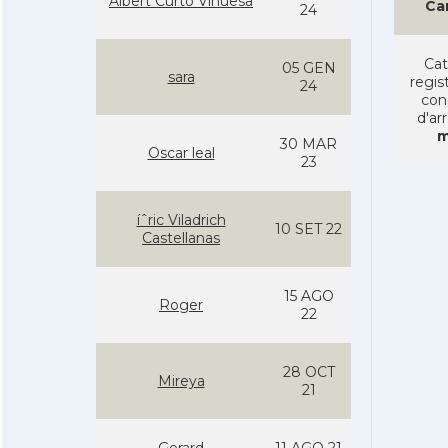
Albert Curto Vinuesa
Ca
24
Cat
05 GEN
sara
regist
24
con
d'ar
m
30 MAR
Oscar leal
23
íˆric Viladrich
10 SET 22
Castellanas
15 AGO
Roger
22
28 OCT
Mireya
21