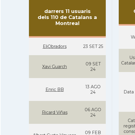
darrers 11 usuaris
dels 110 de Catalans a
Montreal
W
EliObradors
23 SET 25
Us
Catal
09 SET
Xavi Guarch
24
13 AGO
Enric BB
Data 
24
06 AGO
Ricard Viñas
24
Cat
regist
conso
09 FEB