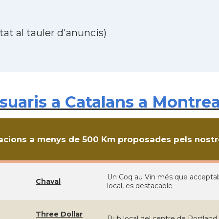
at al tauler d'anuncis)
uaris a Catalans a Montrea
cions a menys de 500 Km proposades pels nostre
Un Coq au Vin més que acceptable
Chaval
local, es destacable
Three Dollar
Pub local del centre de Portland