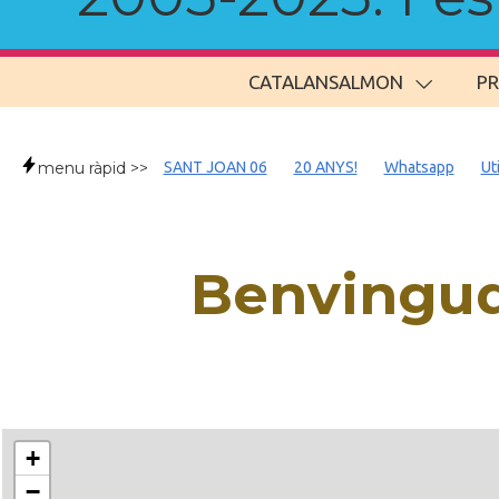
CATALANSALMON
P
menu ràpid >>
SANT JOAN 06
20 ANYS!
Whatsapp
Ut
Benvingud
+
−