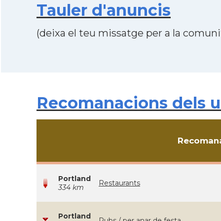
Tauler d'anuncis
(deixa el teu missatge per a la comunit
Recomanacions dels us
Recomana
Portland
Restaurants
334 km
Portland
Pubs / per anar de festa