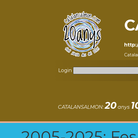
C
http
Catala
Login
20
1
CATALANSALMON:
anys
2005-2025: Fes u