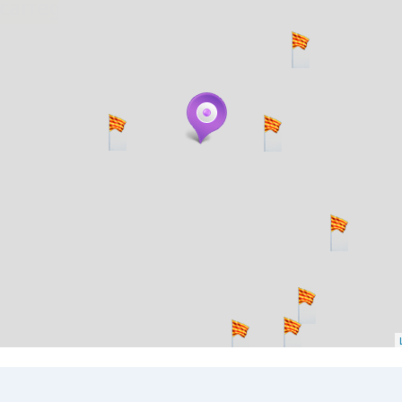
. carregant 484 webs... un moment si us p