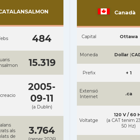
CATALANSALMON
Canadà
484
Capital
Ottawa
ebs
Moneda
Dollar
(
CA
uaris
15.319
ansalmon
Prefix
+ 1
2005-
Extensió
.ca
creacio
09-11
Internet
(a Dublin)
120 V / 60 
Voltatge
(a CAT tenim 23
alans
50 Hz)
3.764
rats als
lats de
(gener 2026)