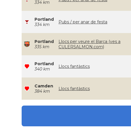
334 km
Portland
Pubs / per anar de festa
334 km
Portland
Llocs per veure el Barça (ves a
335 km
CULERSALMON.com)
Portland
Llocs fantàstics
340 km
Camden
Llocs fantàstics
384 km