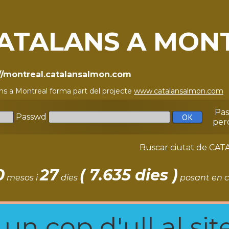
ATALANS A MON
://montreal.catalansalmon.com
ns a Montreal forma part del projecte
www.catalansalmon.com
-
Pa
Passwd
per
Buscar ciutat de C
0
27
( 7.635 dies )
mesos i
dies
posant en c
n cop d'ull al site