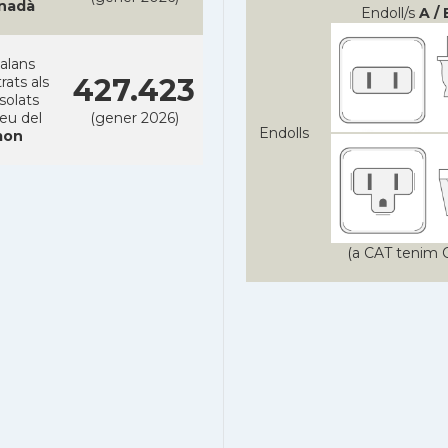
nadà
Endoll/s
A / 
alans
427.423
rats als
solats
reu del
(gener 2026)
Endolls
on
(a CAT tenim C