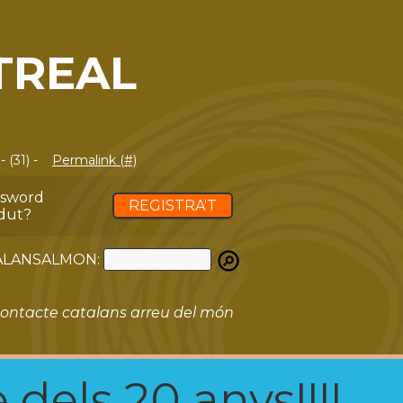
TREAL
 (31) -
Permalink (#)
ssword
REGISTRA'T
dut?
ATALANSALMON:
ontacte catalans arreu del món
 dels 20 anys!!!!