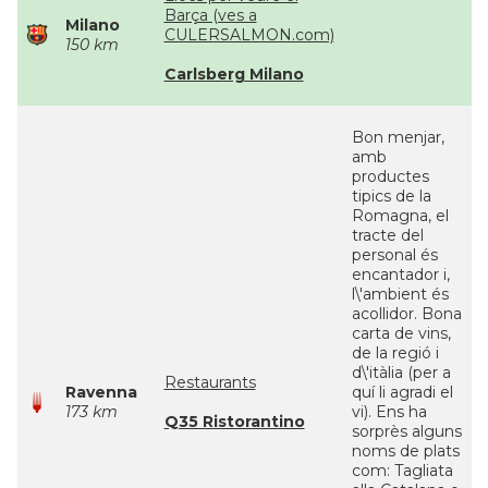
Barça (ves a
Milano
CULERSALMON.com)
150 km
Carlsberg Milano
Bon menjar,
amb
productes
tipics de la
Romagna, el
tracte del
personal és
encantador i,
l\'ambient és
acollidor. Bona
carta de vins,
de la regió i
d\'itàlia (per a
Restaurants
Ravenna
quí li agradi el
173 km
vi). Ens ha
Q35 Ristorantino
sorprès alguns
noms de plats
com: Tagliata