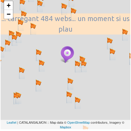
+
−
... carregant 484 webs... un moment si us
plau
Leaflet
| CATALANSALMON :: Map data ©
OpenStreetMap
contributors, Imagery ©
Mapbox