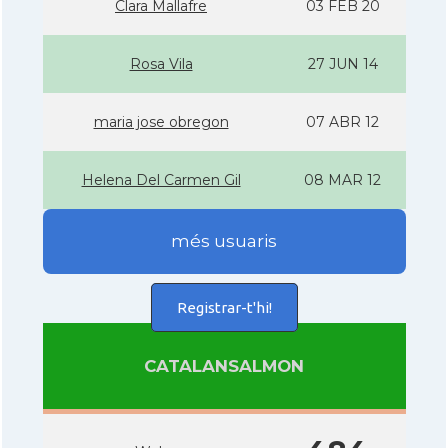
Clara Mallafre
03 FEB 20
Rosa Vila
27 JUN 14
maria jose obregon
07 ABR 12
Helena Del Carmen Gil
08 MAR 12
més usuaris
Registrar-t'hi!
CATALANSALMON