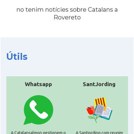
CAMON
Catalans a VENEZIA
no tenim notícies sobre Catalans a
Rovereto
Casal
Associació Catalans a Roma
Casal
Casal Català d'Itàlia
Útils
Acció
Oficina d'ACCIÓ a Milà
Delegació
Delegació del Govern a Itàlia
Whatsapp
SantJording
Consolat
Consolat general a Genova
Consolat
Consolat general a Milano
Consolat
Consolat general a Napoli
A Catalansalmon gestionem o
A Santjording.com reunim