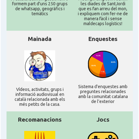
formem part d'uns 250 grups
les diades de SantJordi
de whatsapp, geogràfics i
que es fan arreu del mon,
Consolat
Consolat general a Roma
temàtics
i expliquem com fer-ne de
manera fàcil i sense
maldecaps logí­stics!
Ambaixada
Ambaixada espanyola a Itàlia
Mainada
Enquestes
* + ambaixades i consolats
Sistema d'enquestes amb
Ví­deos, activitats, grups i
preguntes relacionades
informació audiovisual en
amb la comunitat catalana
català relacionada amb els
de l'exterior
més petits de la casa.
Recomanacions
Jocs