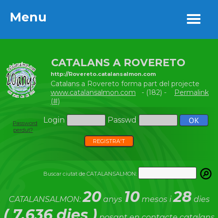
Menu
Menu
CATALANS A ROVERETO
http://Rovereto.catalansalmon.com
Catalans a Rovereto forma part del projecte
www.catalansalmon.com
- (182) -
Permalink
(#)
Login
Passwd
Password
perdut?
REGISTRA'T
Buscar ciutat de CATALANSALMON:
20
10
28
CATALANSALMON:
anys
mesos i
dies
( 7.636 dies )
posant en contacte catalans