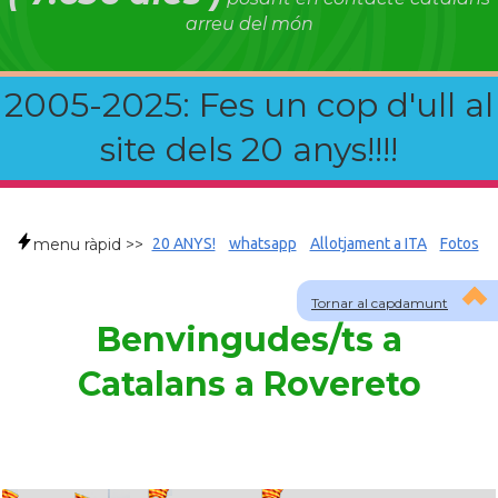
arreu del món
2005-2025: Fes un cop d'ull al
site dels 20 anys!!!!
menu ràpid >>
20 ANYS!
whatsapp
Allotjament a ITA
Fotos
Tornar al capdamunt
Benvingudes/ts a
Catalans a Rovereto