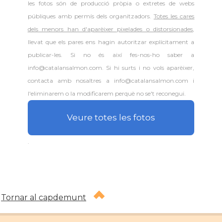
les fotos són de producció pròpia o extretes de webs
públiques amb permís dels organitzadors.
Totes les cares
dels menors han d'aparèixer pixelades o distorsionades
,
llevat que els pares ens hagin autoritzar explícitament a
publicar-les. Si no és així fes-nos-ho saber a
info@catalansalmon.com. Si hi surts i no vols aparèixer,
contacta amb nosaltres a info@catalansalmon.com i
l'eliminarem o la modificarem perquè no se't reconegui.
Veure totes les fotos
.
Tornar al capdemunt