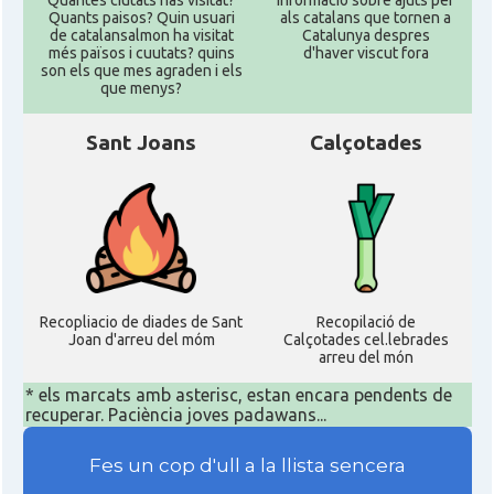
Quantes ciutats has visitat?
informació sobre ajuts per
Quants paisos? Quin usuari
als catalans que tornen a
de catalansalmon ha visitat
Catalunya despres
més països i cuutats? quins
d'haver viscut fora
son els que mes agraden i els
que menys?
Sant Joans
Calçotades
Recopliacio de diades de Sant
Recopilació de
Joan d'arreu del móm
Calçotades cel.lebrades
arreu del món
* els marcats amb asterisc, estan encara pendents de
recuperar. Paciència joves padawans...
Fes un cop d'ull a la llista sencera