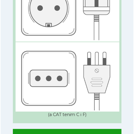
(a CAT tenim C i F)