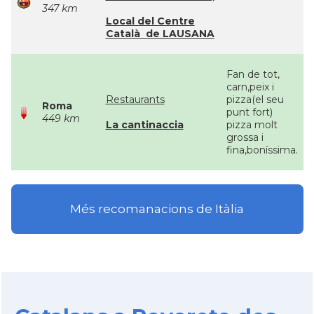
347 km
Local del Centre
Català de LAUSANA
Fan de tot,
carn,peix i
Restaurants
pizza(el seu
Roma
punt fort)
449 km
La cantinaccia
pizza molt
grossa i
fina,boníssima.
Més recomanacions de Itàlia