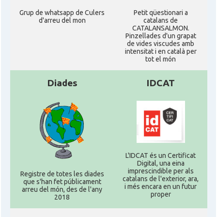
Grup de whatsapp de Culers
Petit qüestionari a
d'arreu del mon
catalans de
CATALANSALMON.
Pinzellades d'un grapat
de vides viscudes amb
intensitat i en català per
tot el món
Diades
IDCAT
L'IDCAT és un Certificat
Digital, una eina
imprescindible per als
Registre de totes les diades
catalans de l'exterior, ara,
que s'han fet públicament
i més encara en un futur
arreu del món, des de l'any
proper
2018