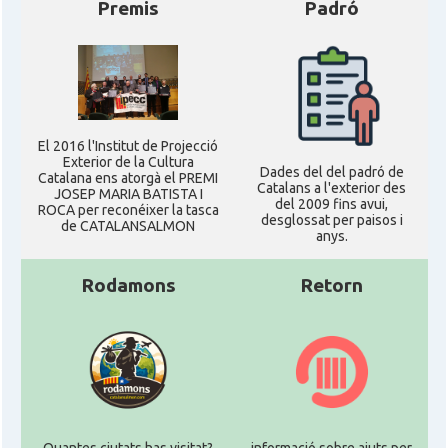
Premis
Padró
El 2016 l'Institut de Projecció
Exterior de la Cultura
Dades del del padró de
Catalana ens atorgà el PREMI
Catalans a l'exterior des
JOSEP MARIA BATISTA I
del 2009 fins avui,
ROCA per reconéixer la tasca
desglossat per paisos i
de CATALANSALMON
anys.
Rodamons
Retorn