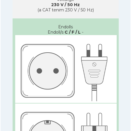
230 V / 50 Hz
(a CAT tenim 230 V / 50 Hz)
Endolls
Endoll/s
C / F / L
-