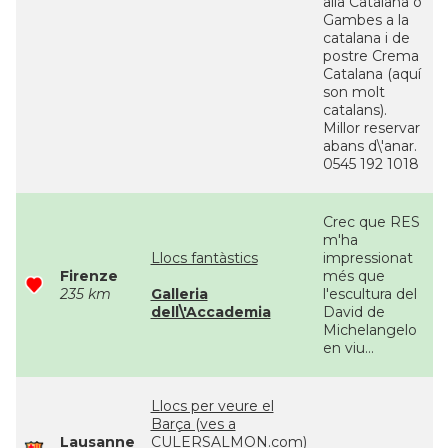
alla Catalana o
Gambes a la
catalana i de
postre Crema
Catalana (aquí
son molt
catalans).
Millor reservar
abans d\'anar.
0545 192 1018
Crec que RES
m'ha
Llocs fantàstics
impressionat
Firenze
més que
235 km
Galleria
l'escultura del
dell\'Accademia
David de
Michelangelo
en viu...
Llocs per veure el
Barça (ves a
Lausanne
CULERSALMON.com)