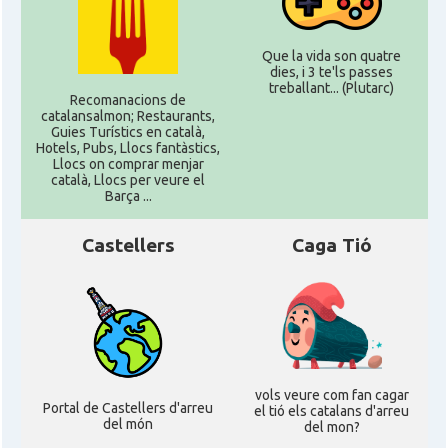
Que la vida son quatre
dies, i 3 te'ls passes
treballant... (Plutarc)
Recomanacions de
catalansalmon; Restaurants,
Guies Turístics en català,
Hotels, Pubs, Llocs fantàstics,
Llocs on comprar menjar
català, Llocs per veure el
Barça ...
Castellers
Caga Tió
vols veure com fan cagar
Portal de Castellers d'arreu
el tió els catalans d'arreu
del món
del mon?