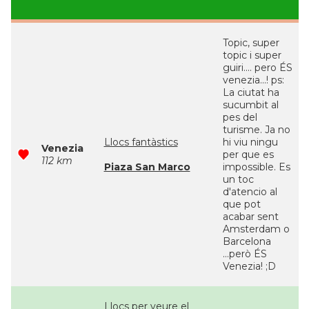
Topic, super
topic i super
guiri.... pero ÉS
venezia...! ps:
La ciutat ha
sucumbit al
pes del
turisme. Ja no
Llocs fantàstics
hi viu ningu
Venezia
per que es
112 km
Piaza San Marco
impossible. Es
un toc
d'atencio al
que pot
acabar sent
Amsterdam o
Barcelona
...però ÉS
Venezia! ;D
Llocs per veure el