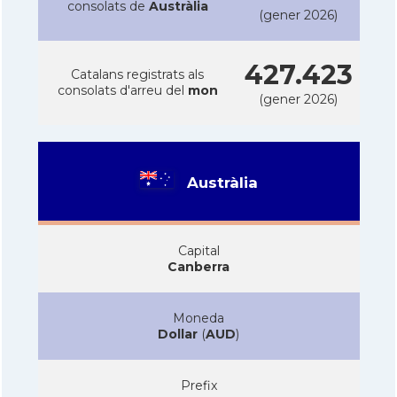
consolats de
Austràlia
(gener 2026)
427.423
Catalans registrats als
consolats d'arreu del
mon
(gener 2026)
Austràlia
Capital
Canberra
Moneda
Dollar
(
AUD
)
Prefix