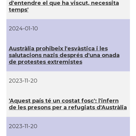
d'entendre el que ha viscut, necessita
temps'
2024-01-10
Austràlia prohibeix l'esvàstica i les
salutacions nazis després d'una onada
de protestes extremistes
2023-11-20
'Aquest paí­s té un costat fosc': l'infern
de les presons per a refugiats d'Austràlia
2023-11-20