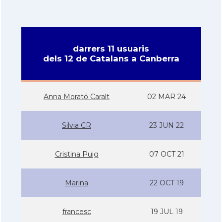
darrers 11 usuaris
dels 12 de Catalans a Canberra
Anna Morató Caralt
02 MAR 24
Silvia CR
23 JUN 22
Cristina Puig
07 OCT 21
Marina
22 OCT 19
francesc
19 JUL 19