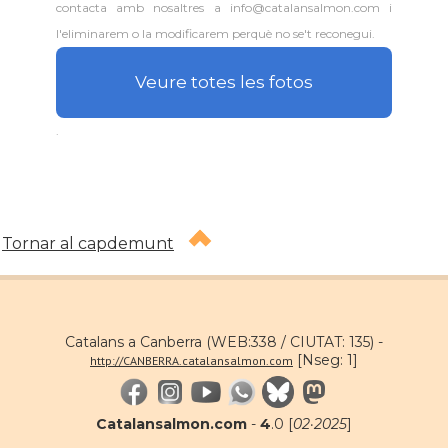
contacta amb nosaltres a info@catalansalmon.com i
l'eliminarem o la modificarem perquè no se't reconegui.
Veure totes les fotos
.
Tornar al capdemunt
Catalans a Canberra (WEB:338 / CIUTAT: 135) -
[Nseg: 1]
http://CANBERRA.catalansalmon.com
Catalansalmon.com
-
4
.0 [
02·2025
]