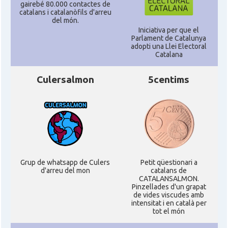
gairebé 80.000 contactes de
catalans i catalanòfils d'arreu
del món.
Iniciativa per que el
Parlament de Catalunya
adopti una Llei Electoral
Catalana
Culersalmon
5centims
Grup de whatsapp de Culers
Petit qüestionari a
d'arreu del mon
catalans de
CATALANSALMON.
Pinzellades d'un grapat
de vides viscudes amb
intensitat i en català per
tot el món