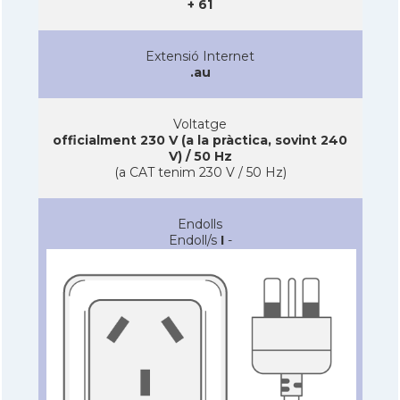
+ 61
Extensió Internet
.au
Voltatge
officialment 230 V (a la pràctica, sovint 240
V) / 50 Hz
(a CAT tenim 230 V / 50 Hz)
Endolls
Endoll/s
I
-