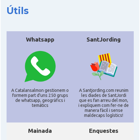
Útils
Whatsapp
SantJording
A Catalansalmon gestionem o
A Santjording.com reunim
formem part d'uns 250 grups
les diades de SantJordi
de whatsapp, geogràfics i
que es fan arreu del mon,
temàtics
i expliquem com fer-ne de
manera fàcil i sense
maldecaps logí­stics!
Mainada
Enquestes