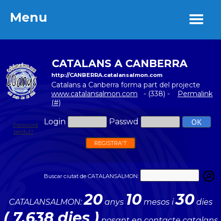
Menu
Menu
CATALANS A CANBERRA
http://CANBERRA.catalansalmon.com
Catalans a Canberra forma part del projecte
www.catalansalmon.com
- (338) -
Permalink
(#)
Login
Passwd
Password
perdut?
REGISTRA'T
Buscar ciutat de CATALANSALMON:
20
10
30
CATALANSALMON:
anys
mesos i
dies
( 7.638 dies )
posant en contacte catalans