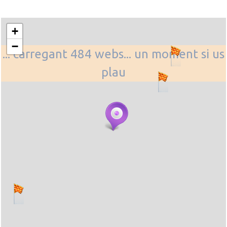
+
−
... carregant 484 webs... un moment si us
plau