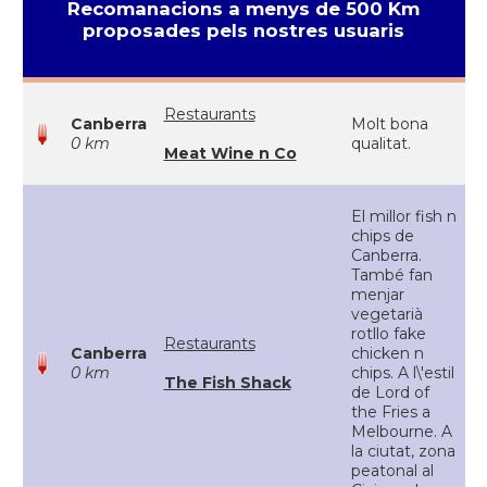
Recomanacions a menys de 500 Km
proposades pels nostres usuaris
Restaurants
Canberra
Molt bona
0 km
qualitat.
Meat Wine n Co
El millor fish n
chips de
Canberra.
També fan
menjar
vegetarià
rotllo fake
Restaurants
Canberra
chicken n
0 km
chips. A l\'estil
The Fish Shack
de Lord of
the Fries a
Melbourne. A
la ciutat, zona
peatonal al