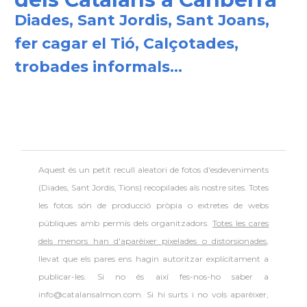
Diades, Sant Jordis, Sant Joans,
fer cagar el Tió, Calçotades,
trobades informals...
Aquest és un petit recull aleatori de
fotos d'esdeveniments
(Diades, Sant Jordis, Tions) recopilades als nostre sites. Totes
les fotos són de producció pròpia o extretes de webs
públiques amb permís dels organitzadors.
Totes les cares
dels menors han d'aparèixer pixelades o distorsionades
,
llevat que els pares ens hagin autoritzar explícitament a
publicar-les. Si no és així fes-nos-ho saber a
info@catalansalmon.com. Si hi surts i no vols aparèixer,