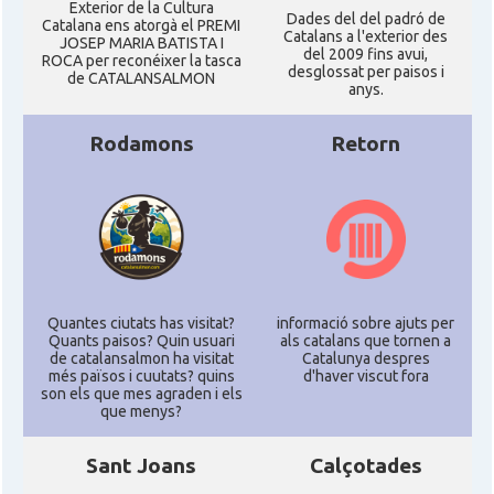
Exterior de la Cultura
Dades del del padró de
Catalana ens atorgà el PREMI
Catalans a l'exterior des
JOSEP MARIA BATISTA I
del 2009 fins avui,
ROCA per reconéixer la tasca
desglossat per paisos i
de CATALANSALMON
anys.
Rodamons
Retorn
Quantes ciutats has visitat?
informació sobre ajuts per
Quants paisos? Quin usuari
als catalans que tornen a
de catalansalmon ha visitat
Catalunya despres
més països i cuutats? quins
d'haver viscut fora
son els que mes agraden i els
que menys?
Sant Joans
Calçotades