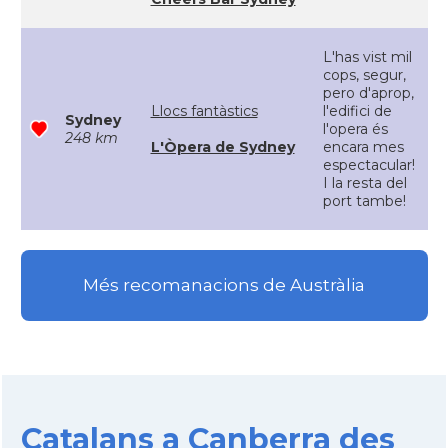
L'has vist mil
cops, segur,
pero d'aprop,
Llocs fantàstics
l'edifici de
Sydney
l'opera és
248 km
L'Òpera de Sydney
encara mes
espectacular!
I la resta del
port tambe!
Més recomanacions de Austràlia
Catalans a Canberra des