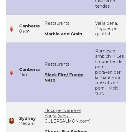
Civic amb
tendes.
Restaurants
Val la pena.
Canberra
Pagues per
0 km
Marble and Grain
qualitat.
Romesco
amb chili!! Les
croquetes de
Restaurants
pernil
Canberra
ploraven per
1 km
Black Fire/ Fuego
la manca de
Nero
trossets de
pernil. Molt
trist.
Llocs per veure el
Barça (ves a
Sydney
CULERSALMON.com)
246 km
Cheers Bar Sydney