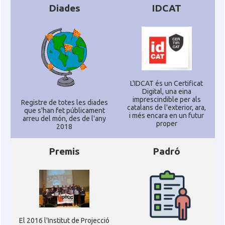
Diades
IDCAT
L'IDCAT és un Certificat
Digital, una eina
imprescindible per als
Registre de totes les diades
catalans de l'exterior, ara,
que s'han fet públicament
i més encara en un futur
arreu del món, des de l'any
proper
2018
Premis
Padró
El 2016 l'Institut de Projecció