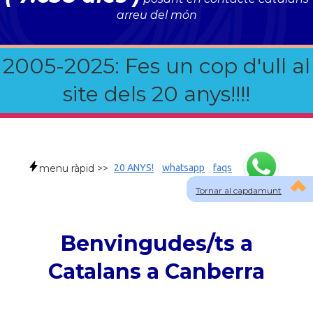
arreu del món
2005-2025: Fes un cop d'ull al
site dels 20 anys!!!!
menu ràpid >>
20 ANYS!
whatsapp
faqs
Tornar al capdamunt
Benvingudes/ts a
Catalans a Canberra