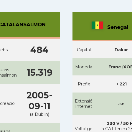
CATALANSALMON
Senegal
484
ebs
Capital
Dakar
Moneda
Franc
(
XO
uaris
15.319
ansalmon
Prefix
+ 221
2005-
Extensió
creacio
09-11
.sn
Internet
(a Dublin)
230 V / 50 
Voltatge
(a CAT tenim 23
alans