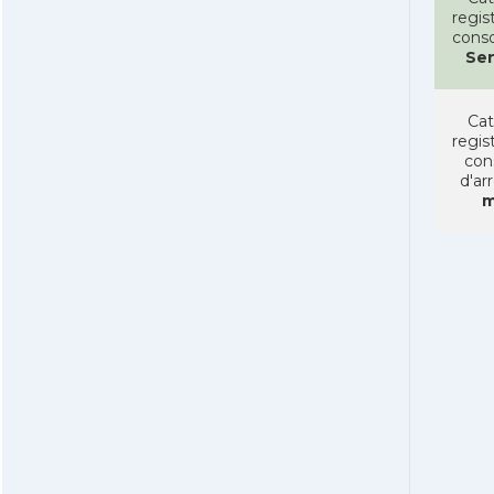
regist
conso
Se
Cat
regist
con
d'ar
m