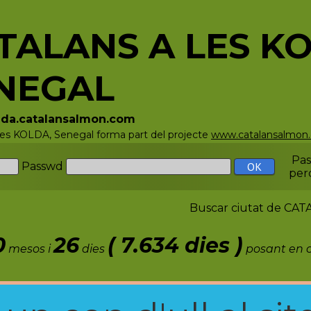
TALANS A LES K
NEGAL
olda.catalansalmon.com
 les KOLDA, Senegal forma part del projecte
www.catalansalmon
Pa
Passwd
per
Buscar ciutat de C
0
26
( 7.634 dies )
mesos i
dies
posant en c