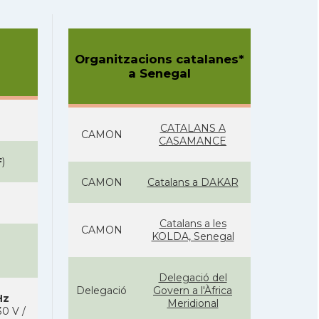
Organitzacions catalanes*
a Senegal
CATALANS A
CAMON
CASAMANCE
F
)
CAMON
Catalans a DAKAR
Catalans a les
CAMON
KOLDA, Senegal
Delegació del
Delegació
Govern a l'Àfrica
Hz
Meridional
0 V /