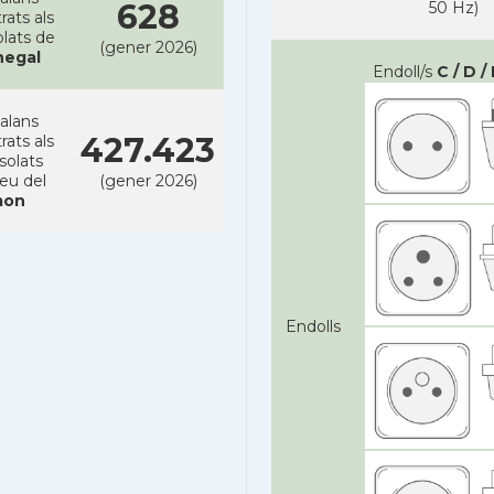
628
50 Hz)
rats als
lats de
(gener 2026)
negal
Endoll/s
C / D / 
alans
427.423
rats als
solats
reu del
(gener 2026)
on
Endolls