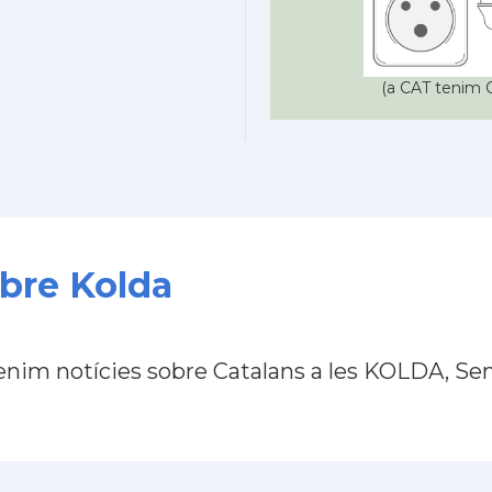
(a CAT tenim C
obre Kolda
enim notícies sobre Catalans a les KOLDA, Se