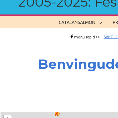
2005-2025: Fes u
CATALANSALMON
P
menu ràpid >>
SANT JO
Benvingude