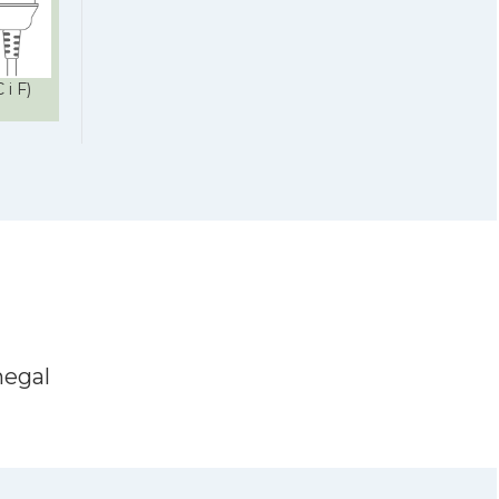
 i F)
negal