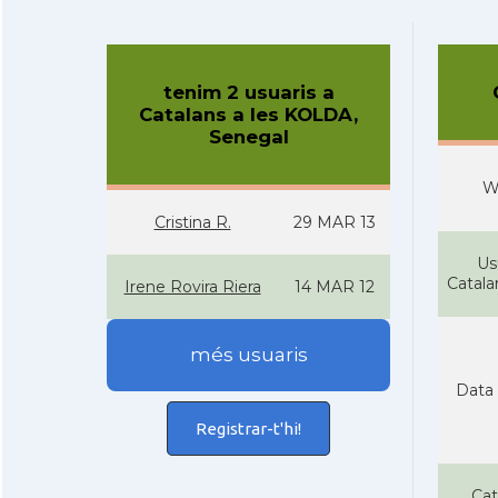
tenim 2 usuaris a
Catalans a les KOLDA,
Senegal
W
Cristina R.
29 MAR 13
Us
Catal
Irene Rovira Riera
14 MAR 12
més usuaris
Data 
Registrar-t'hi!
Cat