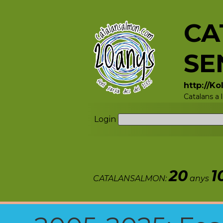
CA
SE
http://K
Catalans a
Login
20
1
CATALANSALMON:
anys