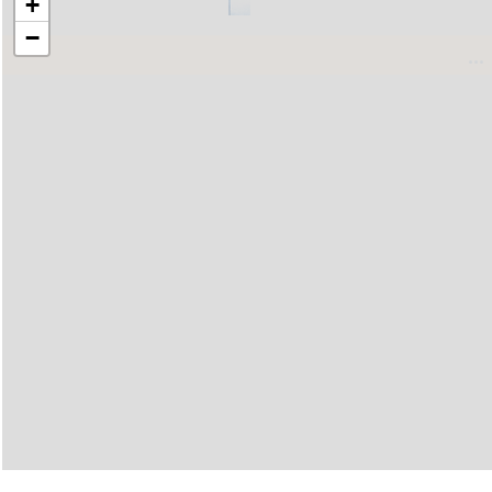
+
−
..