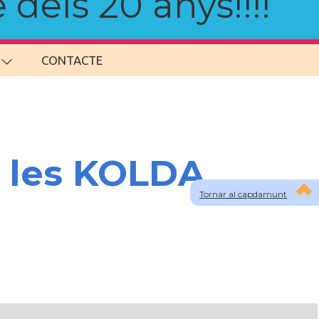
 dels 20 anys!!!!
CONTACTE
 les KOLDA,
Tornar al capdamunt