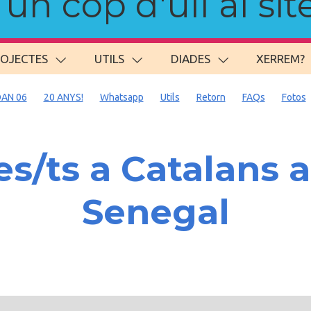
n cop d'ull al site
ROJECTES
UTILS
DIADES
XERREM?
AN 06
20 ANYS!
Whatsapp
Utils
Retorn
FAQs
Fotos
s/ts a Catalans a
Senegal