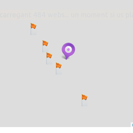
. carregant 484 webs... un moment si us p