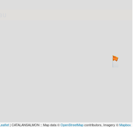
lau
Leaflet
| CATALANSALMON :: Map data ©
OpenStreetMap
contributors, Imagery ©
Mapbox