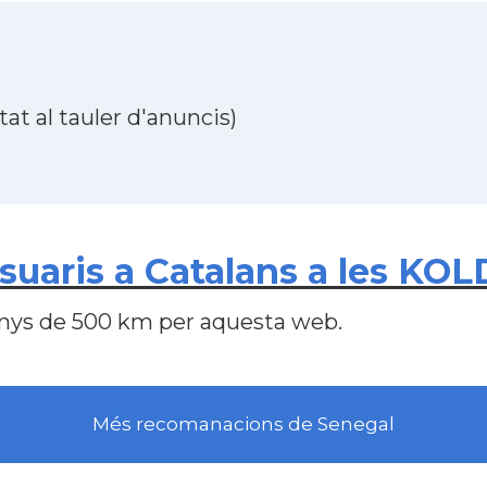
at al tauler d'anuncis)
uaris a Catalans a les KOL
nys de 500 km per aquesta web.
Més recomanacions de Senegal