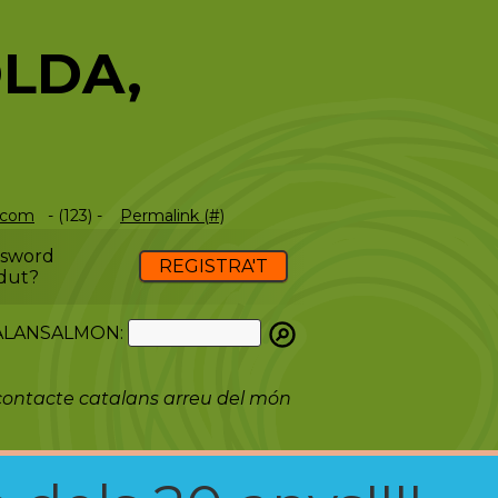
OLDA,
.com
- (123) -
Permalink (#)
ssword
REGISTRA'T
dut?
ATALANSALMON:
ontacte catalans arreu del món