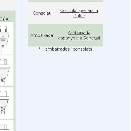
Consolat general a
Consolat
Dakar
E / K
-
Ambaixada
Ambaixada
espanyola a Senegal
* + ambaixades i consolats