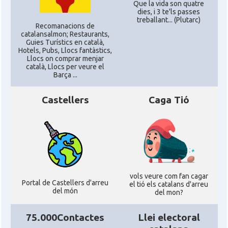
CAMON
Catalans a READING
Que la vida son quatre
dies, i 3 te'ls passes
treballant... (Plutarc)
Recomanacions de
CAMON
Catalans a RUGBY
catalansalmon; Restaurants,
Guies Turístics en català,
Hotels, Pubs, Llocs fantàstics,
Llocs on comprar menjar
CAMON
Catalans a SHEFFIELD
català, Llocs per veure el
Barça ...
CAMON
Catalans a SOUTHAMPTON
Castellers
Caga Tió
CAMON
Catalans a STIRLING
CAMON
Catalans a WIGHT
vols veure com fan cagar
CAMON
Catalans a YORK
Portal de Castellers d'arreu
el tió els catalans d'arreu
del món
del mon?
Casal
Catalans UK
75.000Contactes
Llei electoral