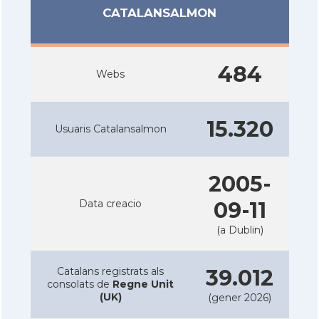
CATALANSALMON
484
Webs
15.320
Usuaris Catalansalmon
2005-
Data creacio
09-11
(a Dublin)
Catalans registrats als
39.012
consolats de
Regne Unit
(UK)
(gener 2026)