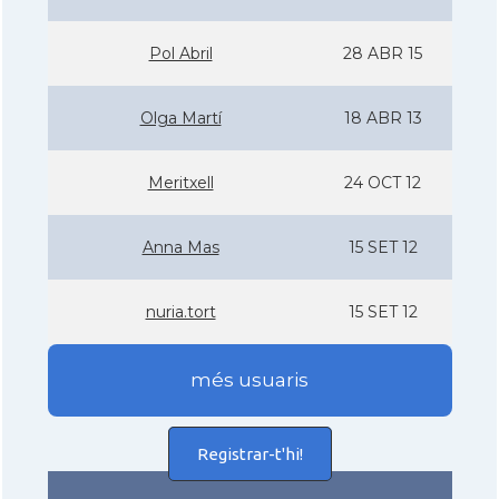
Pol Abril
28 ABR 15
Olga Martí­
18 ABR 13
Meritxell
24 OCT 12
Anna Mas
15 SET 12
nuria.tort
15 SET 12
més usuaris
Registrar-t'hi!