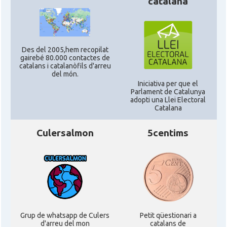
catalana
Casal
Centre Català d'Escòcia
Delegació del Govern al Regne Unit
Delegació
i Irlanda
Des del 2005,hem recopilat
gairebé 80.000 contactes de
catalans i catalanòfils d'arreu
del món.
Consolat
Consolat general a Edinburgh
Iniciativa per que el
Parlament de Catalunya
adopti una Llei Electoral
Consolat
Consolat general a London
Catalana
Culersalmon
5centims
Ambaixada espanyola a Regne Unit
Ambaixada
(UK)
* + ambaixades i consolats
Grup de whatsapp de Culers
Petit qüestionari a
d'arreu del mon
catalans de