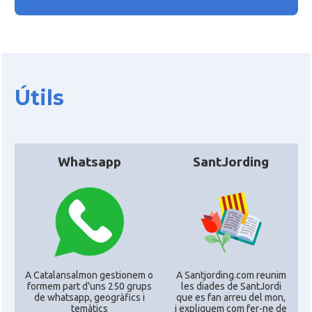
CAMON
CATALANS A GUILDFORD
CAMON
Catalans a HEREFORD
Útils
CAMON
Catalans a Ipswich
CAMON
Catalans a KETTERING
Whatsapp
SantJording
CAMON
Catalans a Leeds - Uk
CAMON
Catalans a LEICESTER
CAMON
Catalans a Lincoln
A Catalansalmon gestionem o
A Santjording.com reunim
formem part d'uns 250 grups
les diades de SantJordi
de whatsapp, geogràfics i
que es fan arreu del mon,
CAMON
Catalans a LIVERPOOL
temàtics
i expliquem com fer-ne de