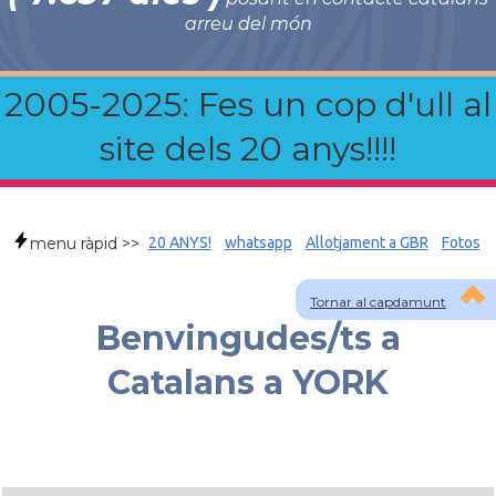
arreu del món
2005-2025: Fes un cop d'ull al
site dels 20 anys!!!!
menu ràpid >>
20 ANYS!
whatsapp
Allotjament a GBR
Fotos
Tornar al capdamunt
Benvingudes/ts a
Catalans a YORK