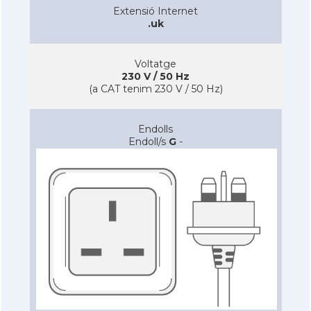
Extensió Internet
.uk
Voltatge
230 V / 50 Hz
(a CAT tenim 230 V / 50 Hz)
Endolls
Endoll/s
G
-