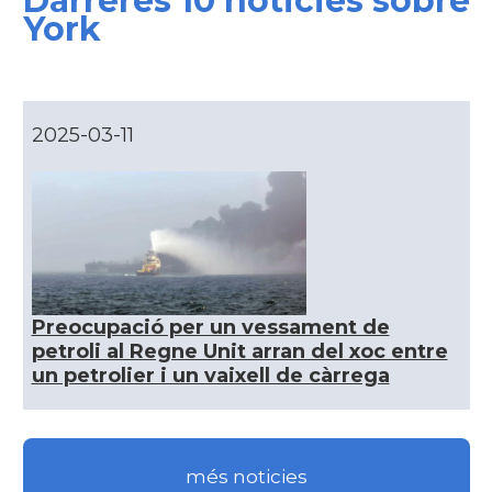
Darreres 10 noticies sobre
York
CAMON
Catalans a Chester
CAMON
Catalans a DERRY
2025-03-11
CAMON
CATALANS A EDINBURGH
CAMON
Catalans a Enniskillen
CAMON
Catalans a EXETER
Preocupació per un vessament de
petroli al Regne Unit arran del xoc entre
un petrolier i un vaixell de càrrega
Catalans a Glasgow -Escòcia -
CAMON
Scotland
CAMON
Catalans a GUERNSEY
més noticies