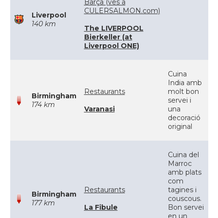
Barça (ves a
CULERSALMON.com)
Liverpool
140 km
The LIVERPOOL
Bierkeller (at
Liverpool ONE)
Cuina
India amb
Restaurants
molt bon
Birmingham
servei i
174 km
Varanasi
una
decoració
original
Cuina del
Marroc
amb plats
com
Restaurants
tagines i
Birmingham
couscous.
177 km
La Fibule
Bon servei
en un