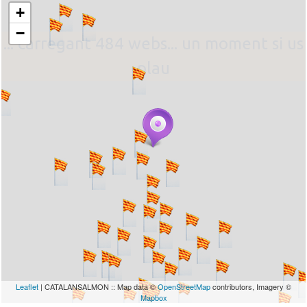
+
−
... carregant 484 webs... un moment si us
plau
Leaflet
| CATALANSALMON :: Map data ©
OpenStreetMap
contributors, Imagery ©
Mapbox