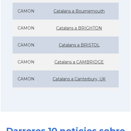
CAMON
Catalans a Bournemouth
CAMON
Catalans a BRIGHTON
CAMON
Catalans a BRISTOL
CAMON
Catalans a CAMBRIDGE
CAMON
Catalans a Canterbury, UK
CAMON
Catalans a Cardiff
CAMON
Catalans a Chelmsford
CAMON
Catalans a CHELTENHAM