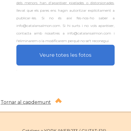
dels menors han d'aparèixer pixelades o distorsionades
,
llevat que els pares ens hagin autoritzar explícitament a
publicar-les. Si no és així fes-nos-ho saber a
info@catalansalmon.com. Si hi surts i no vols aparèixer,
contacta amb nosaltres a info@catalansalmon.com i
l'eliminarem o la modificarem perquè no se't reconegui.
Veure totes les fotos
.
Tornar al capdemunt