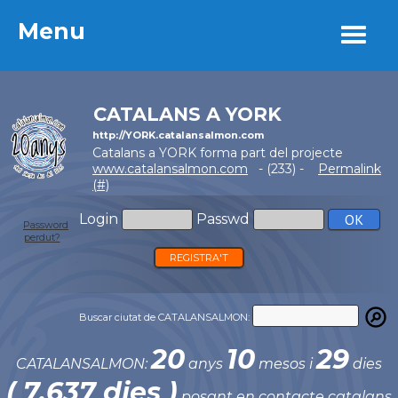
Menu
Menu
CATALANS A YORK
http://YORK.catalansalmon.com
Catalans a YORK forma part del projecte
www.catalansalmon.com
- (233) -
Permalink
(#)
Login
Passwd
Password
perdut?
REGISTRA'T
Buscar ciutat de CATALANSALMON:
20
10
29
CATALANSALMON:
anys
mesos i
dies
( 7.637 dies )
posant en contacte catalans