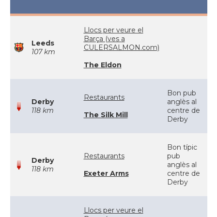
Llocs per veure el
Barça (ves a
Leeds
CULERSALMON.com)
107 km
The Eldon
Bon pub
Restaurants
Derby
anglès al
118 km
centre de
The Silk Mill
Derby
Bon típic
Restaurants
pub
Derby
anglès al
118 km
Exeter Arms
centre de
Derby
Llocs per veure el