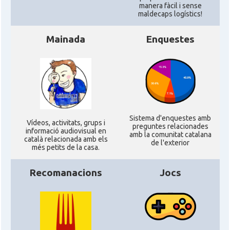
manera fàcil i sense
maldecaps logí­stics!
CAMON
CATALANS A LONDON - Londres
Mainada
Enquestes
CAMON
CATALANS A MANCHESTER
CAMON
Catalans a MILTON KEYNES
CAMON
Catalans a Newcastle upon Tyne
Sistema d'enquestes amb
Ví­deos, activitats, grups i
preguntes relacionades
informació audiovisual en
amb la comunitat catalana
català relacionada amb els
CAMON
Catalans a NOTTINGHAM
de l'exterior
més petits de la casa.
Recomanacions
Jocs
CAMON
Catalans a OXFORD, UK, Anglaterra
CAMON
Catalans a Portsmouth