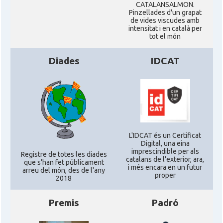
CATALANSALMON.
Pinzellades d'un grapat
de vides viscudes amb
intensitat i en català per
tot el món
Diades
IDCAT
L'IDCAT és un Certificat
Digital, una eina
imprescindible per als
Registre de totes les diades
catalans de l'exterior, ara,
que s'han fet públicament
i més encara en un futur
arreu del món, des de l'any
proper
2018
Premis
Padró