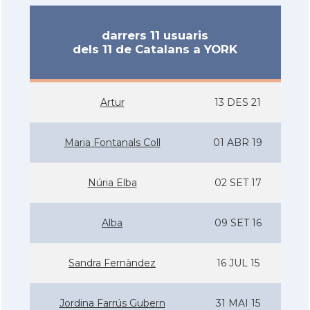
darrers 11 usuaris
dels 11 de Catalans a YORK
Artur
13 DES 21
Maria Fontanals Coll
01 ABR 19
Núria Elba
02 SET 17
Alba
09 SET 16
Sandra Fernàndez
16 JUL 15
Jordina Farrús Gubern
31 MAI 15