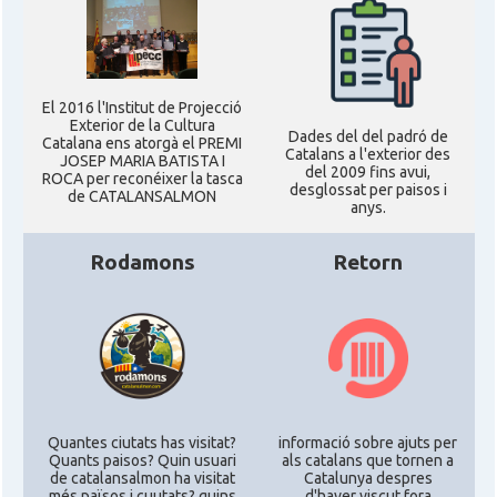
El 2016 l'Institut de Projecció
Exterior de la Cultura
Dades del del padró de
Catalana ens atorgà el PREMI
Catalans a l'exterior des
JOSEP MARIA BATISTA I
del 2009 fins avui,
ROCA per reconéixer la tasca
desglossat per paisos i
de CATALANSALMON
anys.
Rodamons
Retorn
Quantes ciutats has visitat?
informació sobre ajuts per
Quants paisos? Quin usuari
als catalans que tornen a
de catalansalmon ha visitat
Catalunya despres
més països i cuutats? quins
d'haver viscut fora