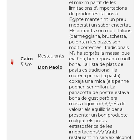
el maxim partit de les
limitacions d\'importacions
de productes italians a
Egipte mantenint un preu
moderat i un sabor encertat.
Els entrants són molt italians
(parmeggiana, bruschetta,
polenta) i les pizzes són
molt correctes i tradicionals.
M\' ha sorprès la massa, que
Restaurants
Cairo
era fina, ben reposada i molt
11 km
bona. La llista de plats de
Don Paolo
pasta es tradicional i la
matèria prima (la pasta)
coixeja una mica (els penne
podrien ser millor). La
panacotta de postre estava
bona de gust però era
massa liquida.\r\n\r\nÉs de
valorar els equilibris per a
presentar un bon producte
malgrat els preus
estratosfèrics de les
importacions.\r\n\r\nEl
restaurant no serveix alcohol