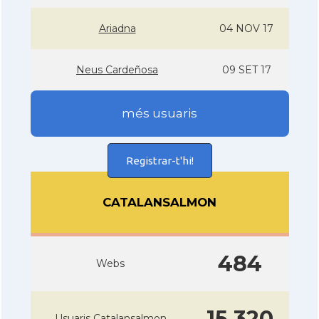
Ariadna
04 NOV 17
Neus Cardeñosa
09 SET 17
més usuaris
Registrar-t'hi!
CATALANSALMON
484
Webs
15.320
Usuaris Catalansalmon