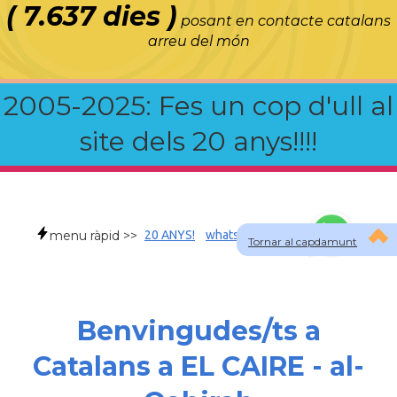
( 7.637 dies )
posant en contacte catalans
arreu del món
2005-2025: Fes un cop d'ull al
site dels 20 anys!!!!
menu ràpid >>
20 ANYS!
whatsapp
faqs
Tornar al capdamunt
Benvingudes/ts a
Catalans a EL CAIRE - al-