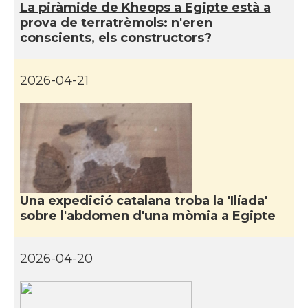
La piràmide de Kheops a Egipte està a
prova de terratrèmols: n'eren
conscients, els constructors?
2026-04-21
Una expedició catalana troba la 'Ilíada'
sobre l'abdomen d'una mòmia a Egipte
2026-04-20