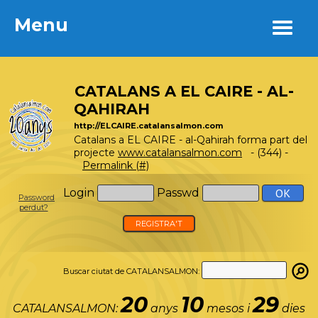
Menu
Menu
CATALANS A EL CAIRE - AL-
QAHIRAH
http://ELCAIRE.catalansalmon.com
Catalans a EL CAIRE - al-Qahirah forma part del
projecte
www.catalansalmon.com
- (344) -
Permalink (#)
Login
Passwd
Password
perdut?
REGISTRA'T
Buscar ciutat de CATALANSALMON:
20
10
29
CATALANSALMON:
anys
mesos i
dies