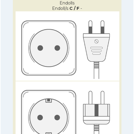
Endolls
Endoll/s
C / F
-