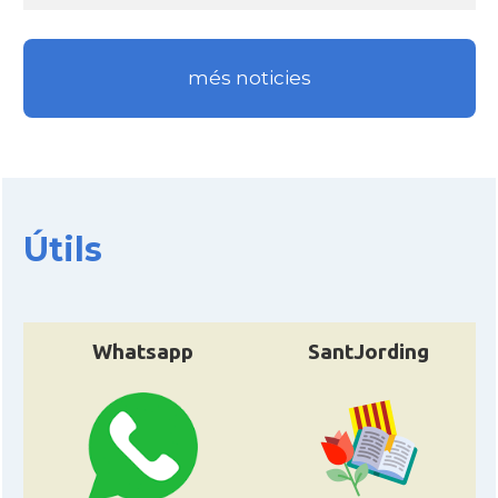
més noticies
Útils
Whatsapp
SantJording