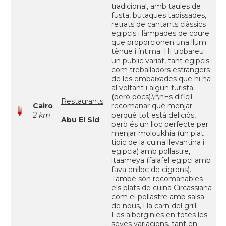
tradicional, amb taules de
fusta, butaques tapissades,
retrats de cantants clàssics
egipcis i làmpades de coure
que proporcionen una llum
tènue i íntima. Hi trobareu
un public variat, tant egipcis
com treballadors estrangers
de les embaixades que hi ha
al voltant i algun turista
(però pocs).\r\nEs dificil
Restaurants
Cairo
recomanar què menjar
2 km
perquè tot està deliciós,
Abu El Sid
però és un lloc perfecte per
menjar moloukhia (un plat
tipic de la cuina llevantina i
egipcia) amb pollastre,
itaameya (falafel egipci amb
fava enlloc de cigrons).
També són recomanables
els plats de cuina Circassiana
com el pollastre amb salsa
de nous, i la carn del grill.
Les alberginies en totes les
seves variacions, tant en