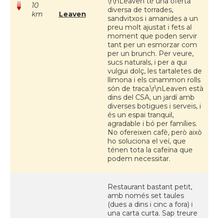
\r\nLeaven té una oferta
10
diversa de torrades,
km
Leaven
sandvitxos i amanides a un
preu molt ajustat i fets al
moment que poden servir
tant per un esmorzar com
per un brunch. Per veure,
sucs naturals, i per a qui
vulgui dolç, les tartaletes de
llimona i els cinammon rolls
són de traca.\r\nLeaven està
dins del CSA, un jardí amb
diverses botigues i serveis, i
és un espai tranquil,
agradable i bó per famílies.
No ofereixen cafè, però això
ho soluciona el veí, que
ténen tota la cafeïna que
podem necessitar.
Restaurant bastant petit,
amb només set taules
(dues a dins i cinc a fora) i
una carta curta. Sap treure