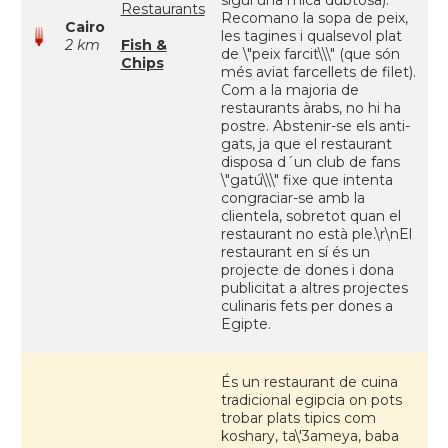
sigui una mica dubtosa).
Restaurants
Recomano la sopa de peix,
Cairo
les tagines i qualsevol plat
2 km
Fish &
de \"peix farcit\\\" (que són
Chips
més aviat farcellets de filet).
Com a la majoria de
restaurants àrabs, no hi ha
postre. Abstenir-se els anti-
gats, ja que el restaurant
disposa d´un club de fans
\"gatú\\\" fixe que intenta
congraciar-se amb la
clientela, sobretot quan el
restaurant no està ple.\r\nEl
restaurant en sí és un
projecte de dones i dona
publicitat a altres projectes
culinaris fets per dones a
Egipte.
És un restaurant de cuina
tradicional egipcia on pots
trobar plats tipics com
koshary, ta\'3ameya, baba