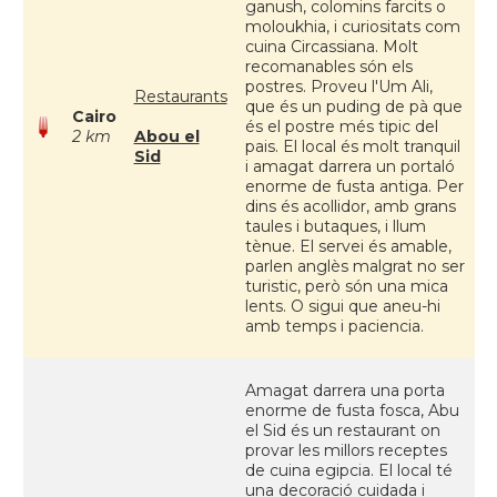
ganush, colomins farcits o
moloukhia, i curiositats com
cuina Circassiana. Molt
recomanables són els
postres. Proveu l'Um Ali,
Restaurants
que és un puding de pà que
Cairo
és el postre més tipic del
2 km
Abou el
pais. El local és molt tranquil
Sid
i amagat darrera un portaló
enorme de fusta antiga. Per
dins és acollidor, amb grans
taules i butaques, i llum
tènue. El servei és amable,
parlen anglès malgrat no ser
turistic, però són una mica
lents. O sigui que aneu-hi
amb temps i paciencia.
Amagat darrera una porta
enorme de fusta fosca, Abu
el Sid és un restaurant on
provar les millors receptes
de cuina egipcia. El local té
una decoració cuidada i