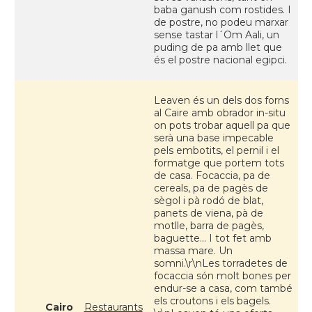
baba ganush com rostides. I
de postre, no podeu marxar
sense tastar l´Om Aali, un
puding de pa amb llet que
és el postre nacional egipci.
Leaven és un dels dos forns
al Caire amb obrador in-situ
on pots trobar aquell pa que
serà una base impecable
pels embotits, el pernil i el
formatge que portem tots
de casa. Focaccia, pa de
cereals, pa de pagès de
sègol i pà rodó de blat,
panets de viena, pà de
motlle, barra de pagès,
baguette... I tot fet amb
massa mare. Un
somni.\r\nLes torradetes de
focaccia són molt bones per
endur-se a casa, com també
els croutons i els bagels.
Cairo
Restaurants