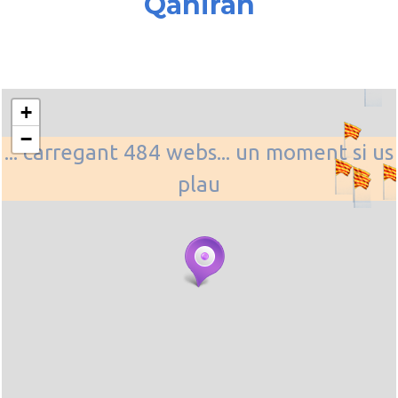
Qahirah
+
−
... carregant 484 webs... un moment si us
plau