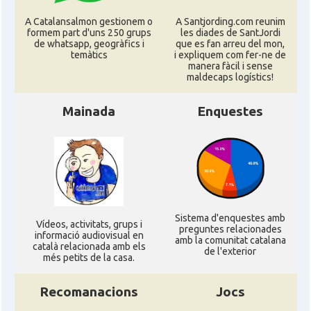
A Catalansalmon gestionem o
A Santjording.com reunim
formem part d'uns 250 grups
les diades de SantJordi
de whatsapp, geogràfics i
que es fan arreu del mon,
temàtics
i expliquem com fer-ne de
manera fàcil i sense
maldecaps logí­stics!
Mainada
Enquestes
Sistema d'enquestes amb
Ví­deos, activitats, grups i
preguntes relacionades
informació audiovisual en
amb la comunitat catalana
català relacionada amb els
de l'exterior
més petits de la casa.
Recomanacions
Jocs