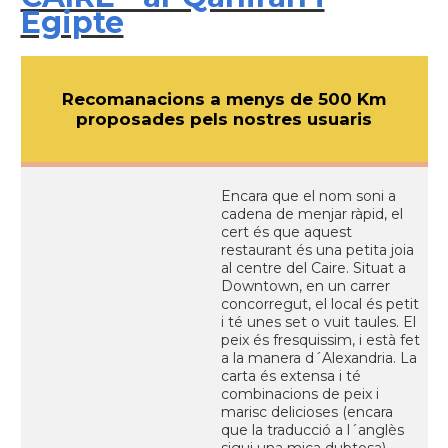
Egipte
Recomanacions a menys de 500 Km
proposades pels nostres usuaris
Encara que el nom soni a
cadena de menjar ràpid, el
cert és que aquest
restaurant és una petita joia
al centre del Caire. Situat a
Downtown, en un carrer
concorregut, el local és petit
i té unes set o vuit taules. El
peix és fresquissim, i està fet
a la manera d´Alexandria. La
carta és extensa i té
combinacions de peix i
marisc delicioses (encara
que la traducció a l´anglès