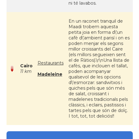
ni té lavabos.
En un raconet tranquil de
Maadi trobem aquesta
petita joia en forma d\'un
cafè d\'ambient parisí i on es
poden menjar els segons
millor croissants del Caire
(els millors segueixen sent
el de Ràtios).\r\nUna llista de
Restaurants
Cairo
cafès, que inclouen el tallat,
11 km
poden acompanyar
Madeleine
qualsevol de les opcions
d\'esmorzar: sandwitxos i
quiches pels que són més
de salat, croissant i
madelenes tradicionals pels
clàssics, i eclairs, pastissos i
tartes pels que són de dolç.
I tot, tot, tot deliciós!!