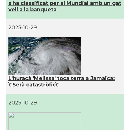
s'ha classificat per al Mundial amb un gat
vell a la banqueta
2025-10-29
L'huracà 'Melissa' toca terra a Jamaica:
\"Serà catastròfic\"
2025-10-29