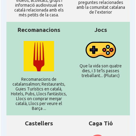
Ví­deos, activitats, grups i
preguntes relacionades
informació audiovisual en
amb la comunitat catalana
català relacionada amb els
de l'exterior
més petits de la casa.
Recomanacions
Jocs
Que la vida son quatre
dies, i 3 te'ls passes
treballant... (Plutarc)
Recomanacions de
catalansalmon; Restaurants,
Guies Turístics en català,
Hotels, Pubs, Llocs fantàstics,
Llocs on comprar menjar
català, Llocs per veure el
Barça ...
Castellers
Caga Tió