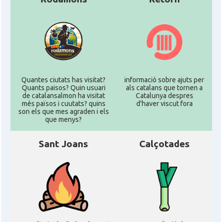
Quantes ciutats has visitat?
informació sobre ajuts per
Quants paisos? Quin usuari
als catalans que tornen a
de catalansalmon ha visitat
Catalunya despres
més països i cuutats? quins
d'haver viscut fora
son els que mes agraden i els
que menys?
Sant Joans
Calçotades