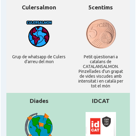
Culersalmon
5centims
Grup de whatsapp de Culers
Petit qüestionari a
d'arreu del mon
catalans de
CATALANSALMON.
Pinzellades d'un grapat
de vides viscudes amb
intensitat i en català per
tot el món
Diades
IDCAT