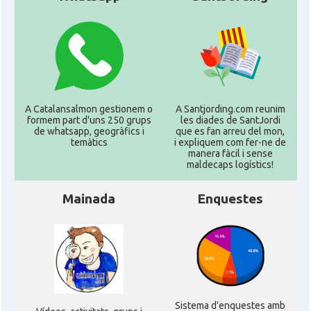
A Catalansalmon gestionem o
A Santjording.com reunim
formem part d'uns 250 grups
les diades de SantJordi
de whatsapp, geogràfics i
que es fan arreu del mon,
temàtics
i expliquem com fer-ne de
manera fàcil i sense
maldecaps logí­stics!
Mainada
Enquestes
Sistema d'enquestes amb