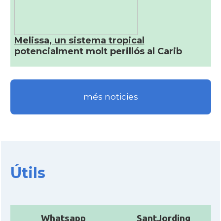
Melissa, un sistema tropical
potencialment molt perillós al Carib
més noticies
Útils
Whatsapp
SantJording