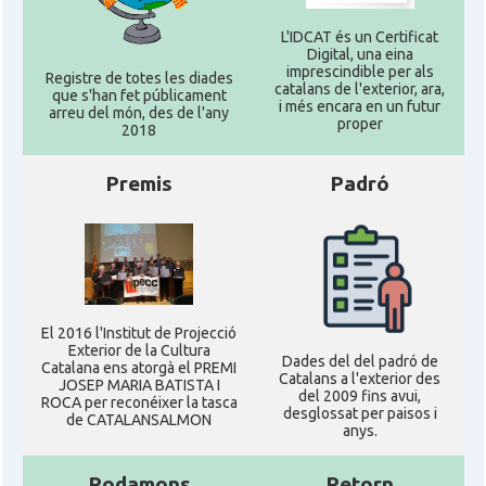
L'IDCAT és un Certificat
Digital, una eina
imprescindible per als
Registre de totes les diades
catalans de l'exterior, ara,
que s'han fet públicament
i més encara en un futur
arreu del món, des de l'any
proper
2018
Premis
Padró
El 2016 l'Institut de Projecció
Exterior de la Cultura
Dades del del padró de
Catalana ens atorgà el PREMI
Catalans a l'exterior des
JOSEP MARIA BATISTA I
del 2009 fins avui,
ROCA per reconéixer la tasca
desglossat per paisos i
de CATALANSALMON
anys.
Rodamons
Retorn