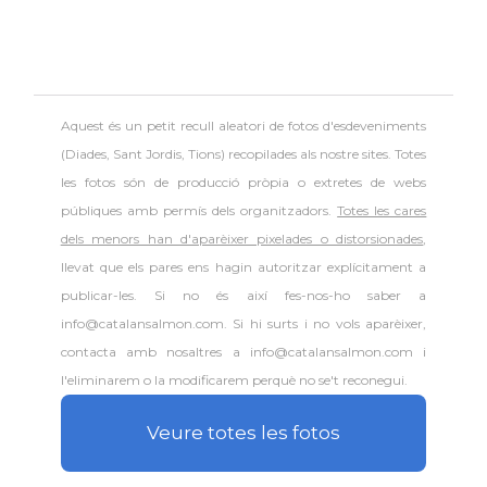
Aquest és un petit recull aleatori de
fotos d'esdeveniments
(Diades, Sant Jordis, Tions) recopilades als nostre sites. Totes
les fotos són de producció pròpia o extretes de webs
públiques amb permís dels organitzadors.
Totes les cares
dels menors han d'aparèixer pixelades o distorsionades
,
llevat que els pares ens hagin autoritzar explícitament a
publicar-les. Si no és així fes-nos-ho saber a
info@catalansalmon.com. Si hi surts i no vols aparèixer,
contacta amb nosaltres a info@catalansalmon.com i
l'eliminarem o la modificarem perquè no se't reconegui.
Veure totes les fotos
.