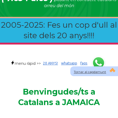
arreu del món
2005-2025: Fes un cop d'ull al
site dels 20 anys!!!!
menu ràpid >>
20 ANYS!
whatsapp
faqs
Tornar al capdamunt
Benvingudes/ts a
Catalans a JAMAICA