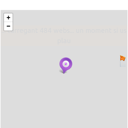
+
−
... carregant 484 webs... un moment si us
plau