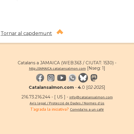
Tornar al capdemunt
Catalans a JAMAICA (WEB:363 / CIUTAT: 1530) -
[Nseg: 1]
http://JAMAICA.catalansalmon.com
Catalansalmon.com
-
4
.0 [
02·2025
]
216.73.216.244 - [ US ] -
info@catalansalmon.com
Avís legal / Protecció de Dades / Normes d'ús
T'agrada la iniciativa?
Convida'ns a un café