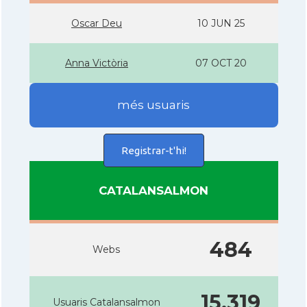
Oscar Deu
10 JUN 25
Anna Victòria
07 OCT 20
més usuaris
Registrar-t'hi!
CATALANSALMON
484
Webs
15.319
Usuaris Catalansalmon