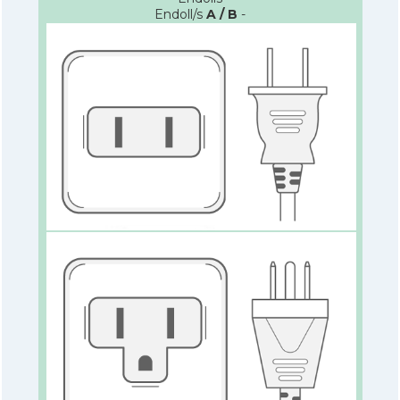
Endoll/s
A / B
-