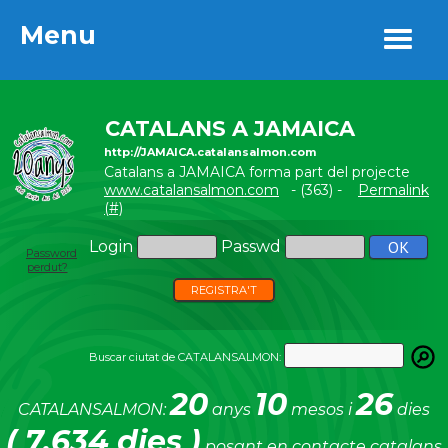
Menu
Menu
CATALANS A JAMAICA
http://JAMAICA.catalansalmon.com
Catalans a JAMAICA forma part del projecte
www.catalansalmon.com
- (363) -
Permalink
(#)
Login
Passwd
Password
perdut?
REGISTRA'T
Buscar ciutat de CATALANSALMON:
20
10
26
CATALANSALMON:
anys
mesos i
dies
( 7.634 dies )
posant en contacte catalans