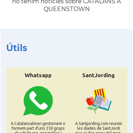
no tenim notícies sobre CATALANS A
QUEENSTOWN
Útils
Whatsapp
SantJording
A Catalansalmon gestionem o
A Santjording.com reunim
formem part d'uns 250 grups
les diades de SantJordi