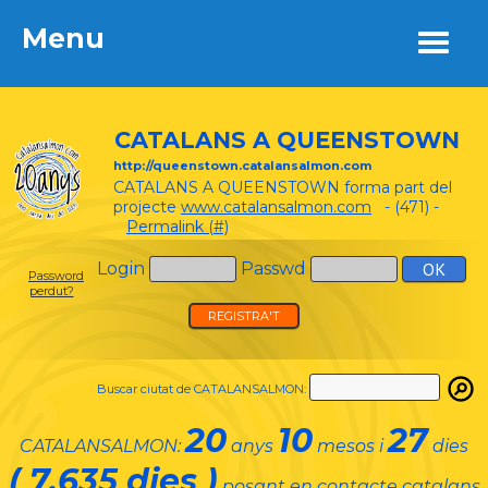
Menu
Menu
CATALANS A QUEENSTOWN
http://queenstown.catalansalmon.com
CATALANS A QUEENSTOWN forma part del
projecte
www.catalansalmon.com
- (471) -
Permalink (#)
Login
Passwd
Password
perdut?
REGISTRA'T
Buscar ciutat de CATALANSALMON:
20
10
27
CATALANSALMON:
anys
mesos i
dies
( 7.635 dies )
posant en contacte catalans