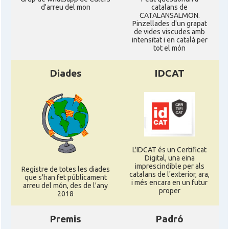
d'arreu del mon
catalans de
CATALANSALMON.
Pinzellades d'un grapat
de vides viscudes amb
intensitat i en català per
tot el món
Diades
IDCAT
L'IDCAT és un Certificat
Digital, una eina
imprescindible per als
Registre de totes les diades
catalans de l'exterior, ara,
que s'han fet públicament
i més encara en un futur
arreu del món, des de l'any
proper
2018
Premis
Padró