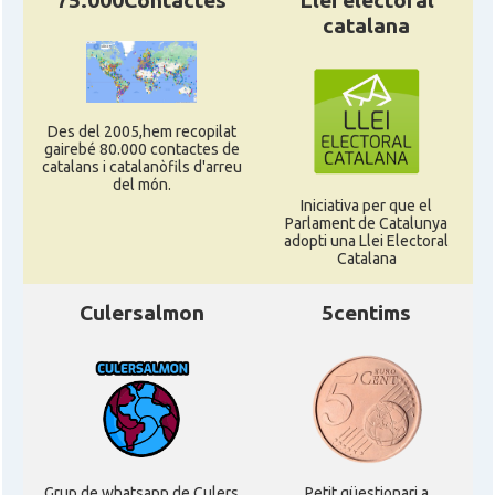
75.000Contactes
Llei electoral
catalana
Des del 2005,hem recopilat
gairebé 80.000 contactes de
catalans i catalanòfils d'arreu
del món.
Iniciativa per que el
Parlament de Catalunya
adopti una Llei Electoral
Catalana
Culersalmon
5centims
Grup de whatsapp de Culers
Petit qüestionari a