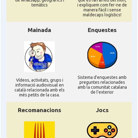
de whatsapp, geogràfics i
que es fan arreu del mon,
temàtics
i expliquem com fer-ne de
manera fàcil i sense
maldecaps logí­stics!
Mainada
Enquestes
Sistema d'enquestes amb
Ví­deos, activitats, grups i
preguntes relacionades
informació audiovisual en
amb la comunitat catalana
català relacionada amb els
de l'exterior
més petits de la casa.
Recomanacions
Jocs