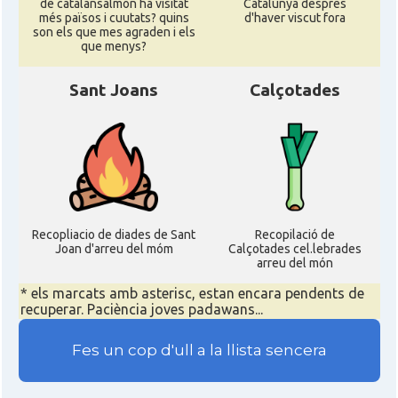
de catalansalmon ha visitat
Catalunya despres
més països i cuutats? quins
d'haver viscut fora
son els que mes agraden i els
que menys?
Sant Joans
Calçotades
Recopliacio de diades de Sant
Recopilació de
Joan d'arreu del móm
Calçotades cel.lebrades
arreu del món
* els marcats amb asterisc, estan encara pendents de
recuperar. Paciència joves padawans...
Fes un cop d'ull a la llista sencera