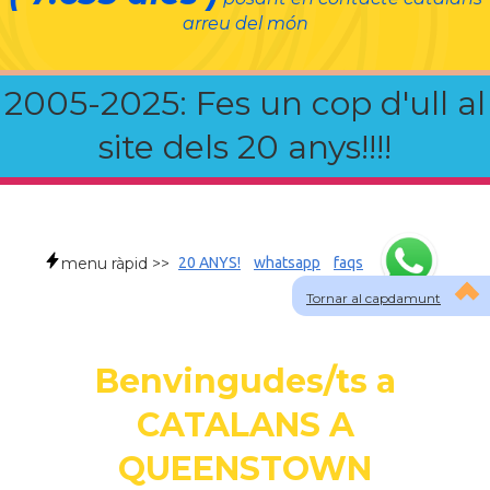
arreu del món
2005-2025: Fes un cop d'ull al
site dels 20 anys!!!!
menu ràpid >>
20 ANYS!
whatsapp
faqs
Tornar al capdamunt
Benvingudes/ts a
CATALANS A
QUEENSTOWN