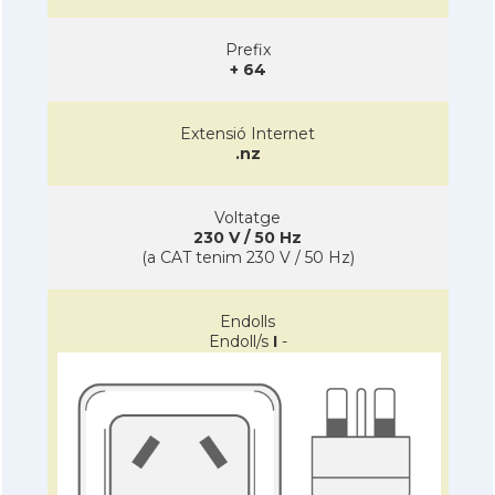
Prefix
+ 64
Extensió Internet
.nz
Voltatge
230 V / 50 Hz
(a CAT tenim 230 V / 50 Hz)
Endolls
Endoll/s
I
-