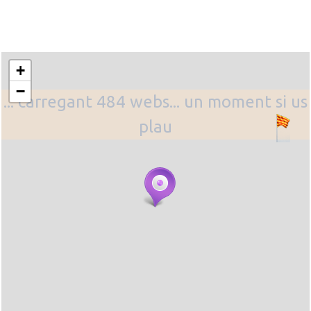
+
−
... carregant 484 webs... un moment si us
plau