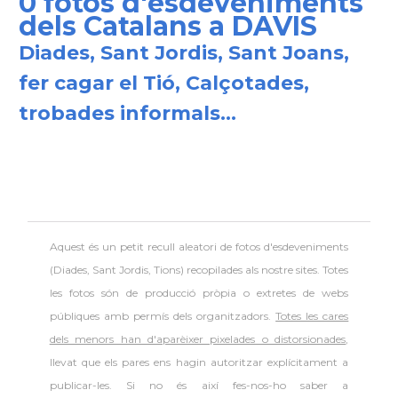
0 fotos d'esdeveniments
Units i Canadà (Washington)
dels Catalans a DAVIS
Diades, Sant Jordis, Sant Joans,
Consolat
Consolat general a Boston
fer cagar el Tió, Calçotades,
Consolat
Consolat general a Chicago
trobades informals...
Consolat
Consolat general a Houston
Consolat
Consolat general a Los Angeles
Aquest és un petit recull aleatori de
fotos d'esdeveniments
Consolat
Consolat general a Miami
(Diades, Sant Jordis, Tions) recopilades als nostre sites. Totes
les fotos són de producció pròpia o extretes de webs
Consolat
Consolat general a New York City
públiques amb permís dels organitzadors.
Totes les cares
dels menors han d'aparèixer pixelades o distorsionades
,
llevat que els pares ens hagin autoritzar explícitament a
Consolat
Consolat general a San Francisco
publicar-les. Si no és així fes-nos-ho saber a