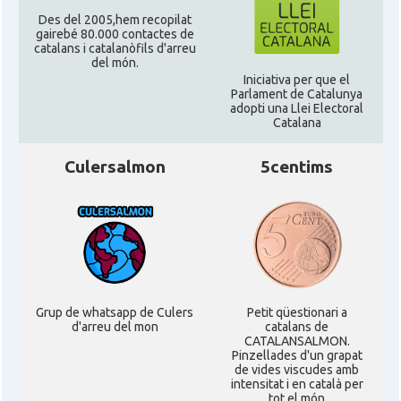
CAMON
Catalans a PROVIDENCE
Des del 2005,hem recopilat
gairebé 80.000 contactes de
catalans i catalanòfils d'arreu
CAMON
Catalans a RENO
del món.
Iniciativa per que el
Parlament de Catalunya
CAMON
Catalans a SAINT LOUIS
adopti una Llei Electoral
Catalana
CAMON
Catalans a San Antonio - Texas
Culersalmon
5centims
CAMON
Catalans a San Diego
CAMON
Catalans a SAN FRANCISCO
Grup de whatsapp de Culers
Petit qüestionari a
CAMON
Catalans a Sarasota, Florida, USA
d'arreu del mon
catalans de
CATALANSALMON.
Pinzellades d'un grapat
CAMON
Catalans a SEATTLE
de vides viscudes amb
intensitat i en català per
tot el món