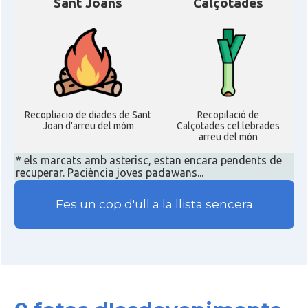
Casal
Sant Joans
Calçotades
(NACS)
Acció
ACCIÓ a Austin
Acció
Acció a New York
Recopliacio de diades de Sant
Recopilació de
Acció
ACCIÓ a Silicon Valley
Joan d'arreu del móm
Calçotades cel.lebrades
arreu del món
* els marcats amb asterisc, estan encara pendents de
Acció
Acció a Washington DC
recuperar. Paciència joves padawans...
Fes un cop d'ull a la llista sencera
Acció
ACCIÓ Miami
Delegació del Govern als Estats
Delegació
Units i Canadà (New York)
Delegació del Govern als Estats
Delegació