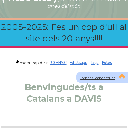
arreu del món
2005-2025: Fes un cop d'ull al
site dels 20 anys!!!!
menu ràpid >>
20 ANYS!
whatsapp
faqs
Fotos
Tornar al capdamunt
Benvingudes/ts a
Catalans a DAVIS