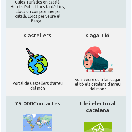
Guies Turístics en català,
Hotels, Pubs, Llocs fantàstics,
CAMON
Catalans a New Orleans
Llocs on comprar menjar
català, Llocs per veure el
Barça ...
CAMON
CATALANS A NEW YORK
Castellers
Caga Tió
CAMON
Catalans a OKLAHOMA
CAMON
Catalans a ORLANDO
Catalans a Philadelphia,
CAMON
vols veure com fan cagar
Pennsylvania, USA
Portal de Castellers d'arreu
el tió els catalans d'arreu
del món
del mon?
CAMON
Catalans a PHOENIX
75.000Contactes
Llei electoral
catalana
CAMON
Catalans a Portland (OR)