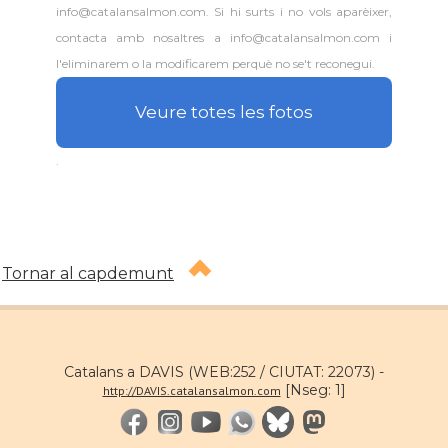
info@catalansalmon.com. Si hi surts i no vols aparèixer,
Consolat
Consolat general a Washington
contacta amb nosaltres a info@catalansalmon.com i
l'eliminarem o la modificarem perquè no se't reconegui.
Ambaixada espanyola a Estats Units
Ambaixada
d'Amèrica
Veure totes les fotos
* + ambaixades i consolats
.
Tornar al capdemunt
Catalans a DAVIS (WEB:252 / CIUTAT: 22073) -
[Nseg: 1]
http://DAVIS.catalansalmon.com