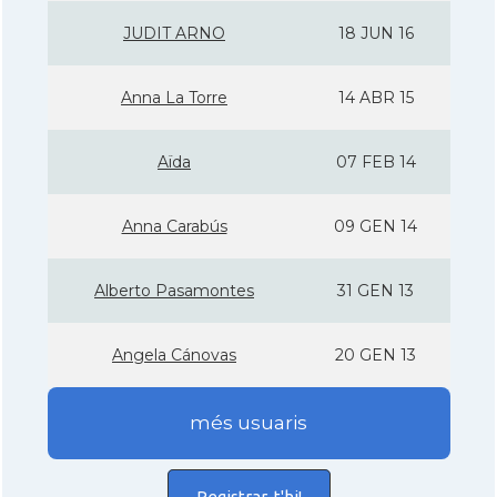
JUDIT ARNO
18 JUN 16
Anna La Torre
14 ABR 15
Aïda
07 FEB 14
Anna Carabús
09 GEN 14
Alberto Pasamontes
31 GEN 13
Angela Cánovas
20 GEN 13
més usuaris
Registrar-t'hi!