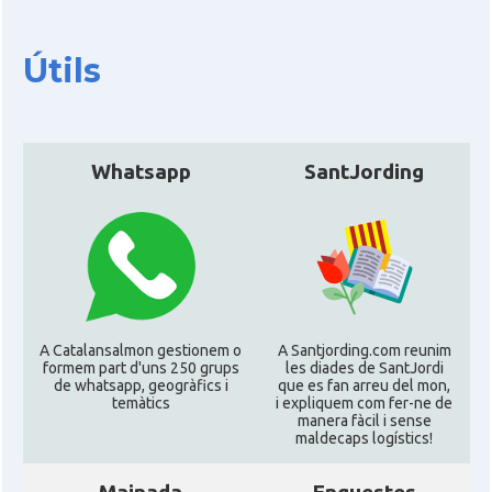
Útils
CAMON
Catalans a DURHAM, NC
CAMON
Catalans a Hawaii
Whatsapp
SantJording
CAMON
Catalans a Houston - Texas
CAMON
Catalans a INDIANA
CAMON
Catalans a IOWA
A Catalansalmon gestionem o
A Santjording.com reunim
formem part d'uns 250 grups
les diades de SantJordi
CAMON
Catalans a IRVINE
de whatsapp, geogràfics i
que es fan arreu del mon,
temàtics
i expliquem com fer-ne de
manera fàcil i sense
maldecaps logí­stics!
CAMON
Catalans a Jacksonville