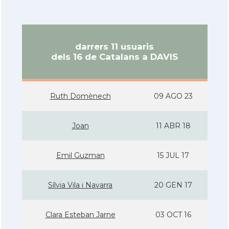
darrers 11 usuaris
dels 16 de Catalans a DAVIS
Ruth Domènech
09 AGO 23
Joan
11 ABR 18
Emil Guzman
15 JUL 17
Sí­lvia Vila i Navarra
20 GEN 17
Clara Esteban Jarne
03 OCT 16