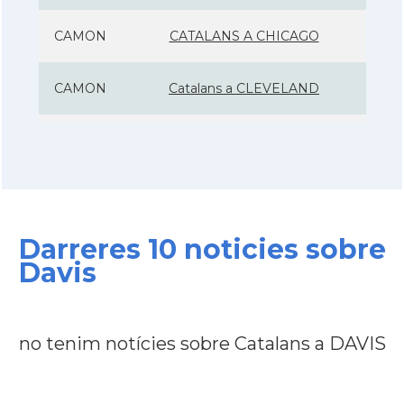
CAMON
CATALANS A CHICAGO
CAMON
Catalans a CLEVELAND
CAMON
Catalans a COLORADO
CAMON
Catalans a COLUMBUS
Darreres 10 noticies sobre
CAMON
Catalans a CONNECTICUT
Davis
CAMON
Catalans a DALLAS
no tenim notícies sobre Catalans a DAVIS
CAMON
Catalans a DAVIS
CAMON
Catalans a DETROIT