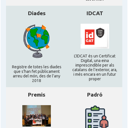
Catalans a Silicon Valley (San Jose),
CAMON
California, USA
Diades
IDCAT
CAMON
Catalans a TAMPA
CAMON
Catalans a TENNESSEE
L'IDCAT és un Certificat
Digital, una eina
CAMON
Catalans a UTAH
imprescindible per als
Registre de totes les diades
catalans de l'exterior, ara,
que s'han fet públicament
i més encara en un futur
arreu del món, des de l'any
CAMON
Catalans a VIRGINIA
proper
2018
Premis
Padró
CAMON
Catalans a WASHINGTON DC
CAMON
Catalans a WISCONSIN
CAMON
Catalans a WYOMING