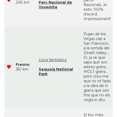
parcs
206 km
Parc Nacional de
Nacionals. Jo
Yosemite
estic 100%
d'acord.
Impressionant!
Pujan de les
Vegas cap a
San Francisco,
a la sortida del
Death Valley....
SI, ja se que
Llocs fantàstics
saps que son
Fresno
arbres grans,
361 km
Sequoia National
MOLT grans...
Park
però creu-me
que no et faràs
a la idea de lo
grans que son
fins que no els
vegis in situ
El lloc més