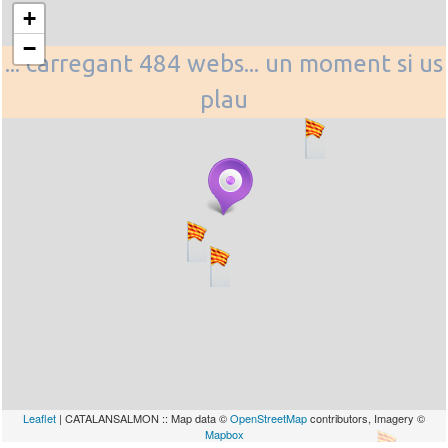
+
−
... carregant 484 webs... un moment si us
plau
Leaflet
| CATALANSALMON :: Map data ©
OpenStreetMap
contributors, Imagery ©
Mapbox