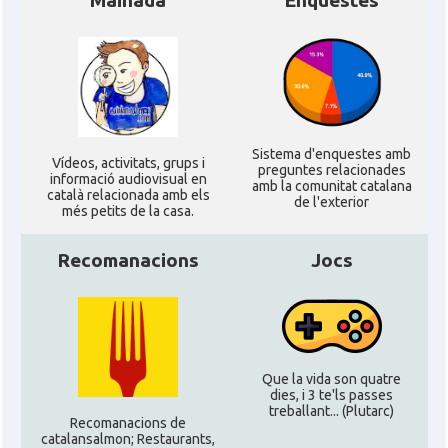
Mainada
Enquestes
CAMON
Catalans a Kentucky
CAMON
Catalans a Las Vegas
CAMON
Catalans a Los Angeles
Sistema d'enquestes amb
Ví­deos, activitats, grups i
preguntes relacionades
informació audiovisual en
amb la comunitat catalana
CAMON
Catalans a Maine, USA
català relacionada amb els
de l'exterior
més petits de la casa.
CAMON
Catalans a MIAMI
Recomanacions
Jocs
CAMON
Catalans a MINNESOTA
CAMON
Catalans a NEBRASKA
Que la vida son quatre
dies, i 3 te'ls passes
treballant... (Plutarc)
CAMON
Catalans a NEW MEXICO
Recomanacions de
catalansalmon; Restaurants,