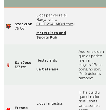
Llocs per veure el
Barça (ves a
Stockton
CULERSALMON.com)
76 km
Mr Ds Pizza and
Sports Pub
Aqui ens diuen
que es poden
Restaurants
menjar
San Jose
calçots. "Bons
127 km
La Catalana
bons, no són.
Però dolents
tampoc"
Hi ha qui diu
que el millor
dels Estats
Llocs fantàstics
Units son els
Fresno