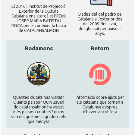
El 2016 l'Institut de Projecció
Exterior de la Cultura
Dades del del padró de
Catalana ens atorgà el PREMI
American Institute for Catalan
Catalans a l'exterior des
Casal
JOSEP MARIA BATISTA I
Studies (AICS)
del 2009 fins avui,
ROCA per reconéixer la tasca
desglossat per paisos i
de CATALANSALMON
anys.
Casal
Casal Català de Minnesota
Rodamons
Retorn
Casal
Casal Català del Nord de Califòrnia
Casal dels Països Catalans a
Casal
Califòrnia
Casal
Catalan Institute of America
Quantes ciutats has visitat?
informació sobre ajuts per
Quants paisos? Quin usuari
als catalans que tornen a
de catalansalmon ha visitat
Catalunya despres
més països i cuutats? quins
d'haver viscut fora
Casal
Fundació Paulí Bellet
son els que mes agraden i els
que menys?
North American Catalan Society