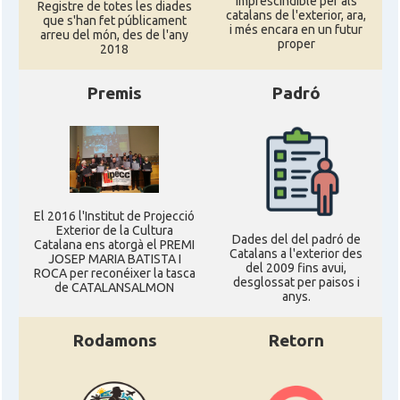
imprescindible per als
Registre de totes les diades
catalans de l'exterior, ara,
que s'han fet públicament
i més encara en un futur
arreu del món, des de l'any
proper
2018
Premis
Padró
El 2016 l'Institut de Projecció
Exterior de la Cultura
Dades del del padró de
Catalana ens atorgà el PREMI
Catalans a l'exterior des
JOSEP MARIA BATISTA I
del 2009 fins avui,
ROCA per reconéixer la tasca
desglossat per paisos i
de CATALANSALMON
anys.
Rodamons
Retorn