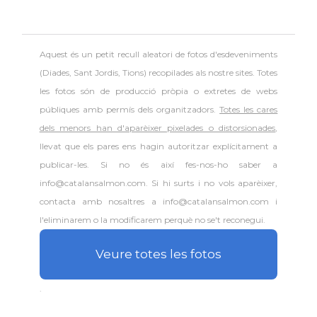
Aquest és un petit recull aleatori de
fotos d'esdeveniments
(Diades, Sant Jordis, Tions) recopilades als nostre sites. Totes
les fotos són de producció pròpia o extretes de webs
públiques amb permís dels organitzadors.
Totes les cares
dels menors han d'aparèixer pixelades o distorsionades
,
llevat que els pares ens hagin autoritzar explícitament a
publicar-les. Si no és així fes-nos-ho saber a
info@catalansalmon.com. Si hi surts i no vols aparèixer,
contacta amb nosaltres a info@catalansalmon.com i
l'eliminarem o la modificarem perquè no se't reconegui.
Veure totes les fotos
.