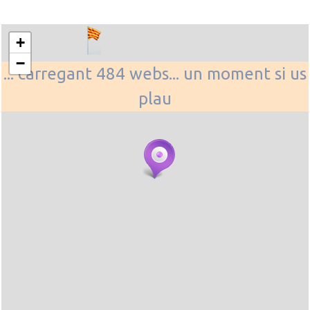
+
−
... carregant 484 webs... un moment si us
plau