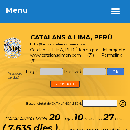
Menu
Menu
CATALANS A LIMA, PERÚ
http://Lima.catalansalmon.com
Catalans a LIMA, PERÚ forma part del projecte
www.catalansalmon.com
- (71) -
Permalink
(#)
Login
Passwd
Password
perdut?
REGISTRA'T
Buscar ciutat de CATALANSALMON:
20
10
27
CATALANSALMON:
anys
mesos i
dies
( 7.635 dies )
posant en contacte catalans