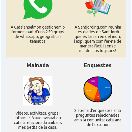
A Catalansalmon gestionem o
A Santjording.com reunim
formem part d'uns 250 grups
les diades de SantJordi
de whatsapp, geogràfics i
que es fan arreu del mon,
temàtics
i expliquem com fer-ne de
manera fàcil i sense
maldecaps logí­stics!
Mainada
Enquestes
Sistema d'enquestes amb
Ví­deos, activitats, grups i
preguntes relacionades
informació audiovisual en
amb la comunitat catalana
català relacionada amb els
de l'exterior
més petits de la casa.