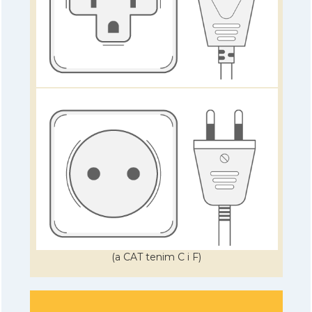
(a CAT tenim C i F)