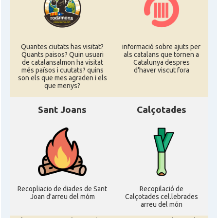
Quantes ciutats has visitat?
informació sobre ajuts per
Quants paisos? Quin usuari
als catalans que tornen a
de catalansalmon ha visitat
Catalunya despres
més països i cuutats? quins
d'haver viscut fora
son els que mes agraden i els
que menys?
Sant Joans
Calçotades
Recopliacio de diades de Sant
Recopilació de
Joan d'arreu del móm
Calçotades cel.lebrades
arreu del món