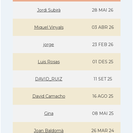
Jordi Subirà
28 MAI 26
Miquel Vinyals
03 ABR 26
jorge
23 FEB 26
Luis Rosas
01 DES 25
DAVID_RUIZ
11 SET 25
David Camacho
16 AGO 25
Gina
08 MAI 25
Joan Baldomà
26 MAR 24