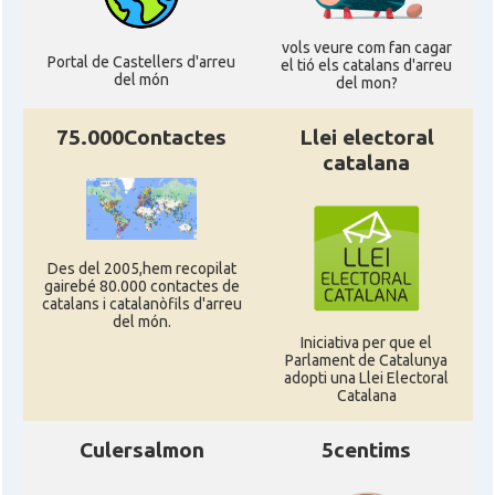
vols veure com fan cagar
Portal de Castellers d'arreu
el tió els catalans d'arreu
del món
del mon?
75.000Contactes
Llei electoral
catalana
Des del 2005,hem recopilat
gairebé 80.000 contactes de
catalans i catalanòfils d'arreu
del món.
Iniciativa per que el
Parlament de Catalunya
adopti una Llei Electoral
Catalana
Culersalmon
5centims