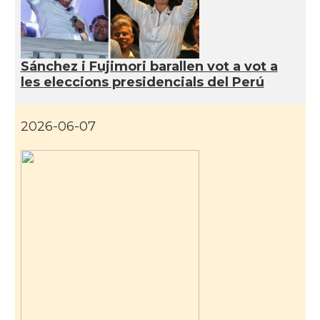
Sánchez i Fujimori barallen vot a vot a
les eleccions presidencials del Perú
2026-06-07