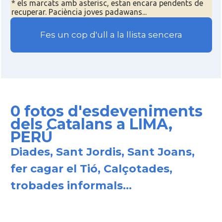
* els marcats amb asterisc, estan encara pendents de
recuperar. Paciència joves padawans...
Fes un cop d'ull a la llista sencera
0 fotos d'esdeveniments
dels Catalans a LIMA,
PERÚ
Diades, Sant Jordis, Sant Joans,
fer cagar el Tió, Calçotades,
trobades informals...