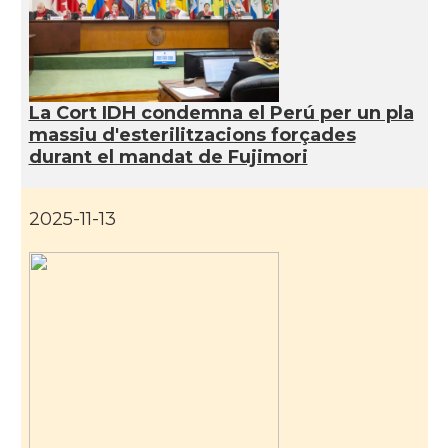
La Cort IDH condemna el Perú per un pla
massiu d'esterilitzacions forçades
durant el mandat de Fujimori
2025-11-13