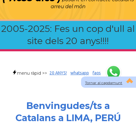
arreu del món
2005-2025: Fes un cop d'ull al
site dels 20 anys!!!!
menu ràpid >>
20 ANYS!
whatsapp
faqs
Tornar al capdamunt
Benvingudes/ts a
Catalans a LIMA, PERÚ