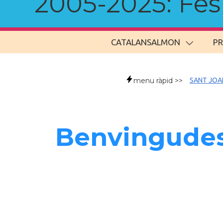
2005-2025: Fes u
CATALANSALMON
P
menu ràpid >>
SANT JOA
Benvingudes