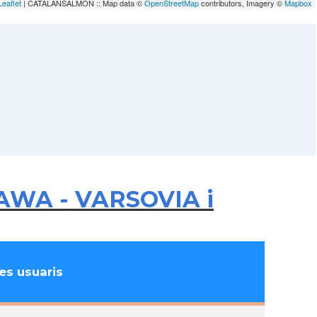
Leaflet
| CATALANSALMON :: Map data ©
OpenStreetMap
contributors, Imagery ©
Mapbox
ZAWA - VARSOVIA i
s usuaris