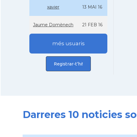
xavier
13 MAI 16
Jaume Domènech
21 FEB 16
més usuaris
Registrar-t'hi!
Darreres 10 noticies 