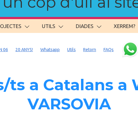
n cop d'ull al site
ROJECTES
UTILS
DIADES
XERREM?
N 06
20 ANYS!
Whatsapp
Utils
Retorn
FAQs
/ts a Catalans 
VARSOVIA