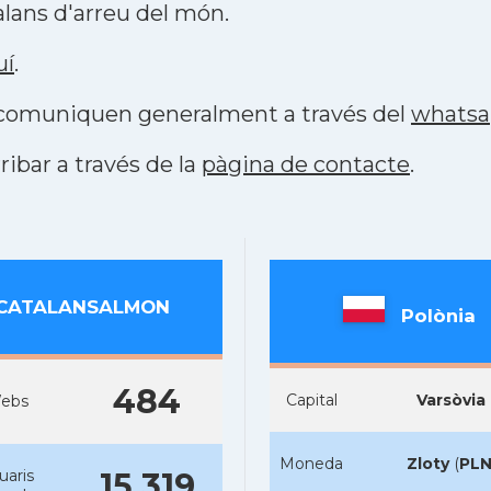
lans d'arreu del món.
uí
.
s comuniquen generalment a través del
whats
ribar a través de la
pàgina de contacte
.
CATALANSALMON
Polònia
484
Capital
Varsòvia
ebs
Moneda
Zloty
(
PL
uaris
15.319