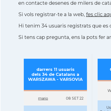
en contacte desenes de milers de cata
Si vols registrar-te a la web,
fes clic aq
Hi tenim 34 usuaris registrats que e
Si tens cap pregunta, ens la pots fer ar
darrers 11 usuaris
dels 34 de Catalans a
WARSZAWA - VARSOVIA
W
mario
08 SET 22
Us