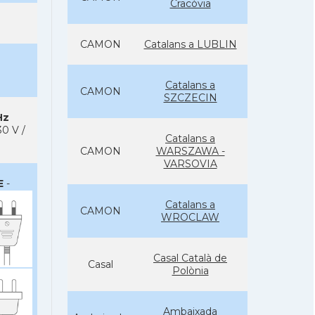
Cracòvia
CAMON
Catalans a LUBLIN
Catalans a
CAMON
SZCZECIN
Hz
0 V /
Catalans a
CAMON
WARSZAWA -
VARSOVIA
E
-
Catalans a
CAMON
WROCLAW
Casal Català de
Casal
Polònia
Ambaixada