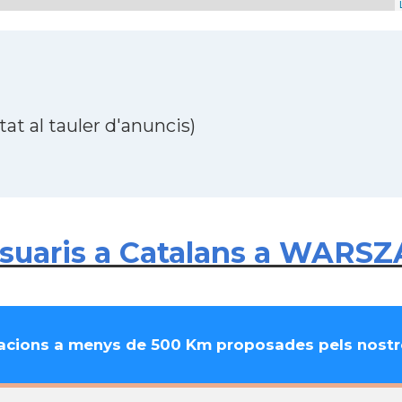
at al tauler d'anuncis)
suaris a Catalans a WARS
cions a menys de 500 Km proposades pels nostre