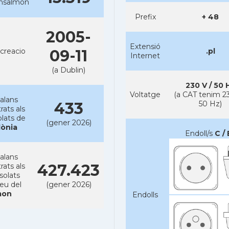
ansalmon
Prefix
+ 48
2005-
Extensió
creacio
09-11
.pl
Internet
(a Dublin)
230 V / 50 
Voltatge
(a CAT tenim 23
alans
433
50 Hz)
rats als
lats de
(gener 2026)
lònia
Endoll/s
C / 
alans
427.423
rats als
solats
reu del
(gener 2026)
on
Endolls