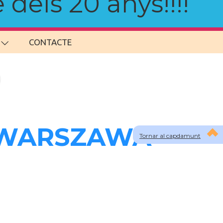
 dels 20 anys!!!!
CONTACTE
a WARSZAWA -
Tornar al capdamunt