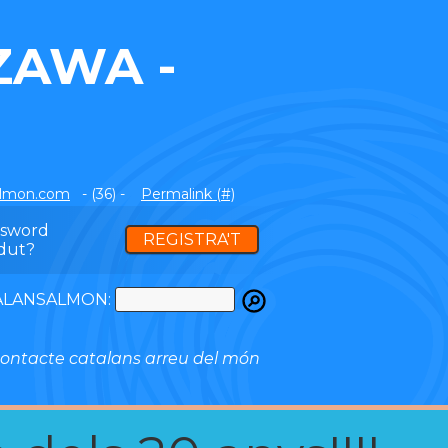
ZAWA -
almon.com
- (36) -
Permalink (#)
ssword
REGISTRA'T
dut?
ATALANSALMON:
ontacte catalans arreu del món