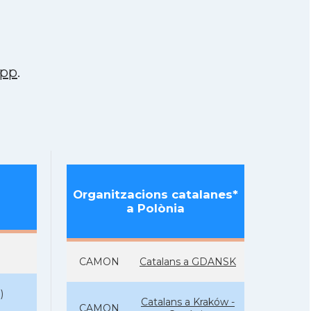
app
.
Organitzacions catalanes*
a Polònia
CAMON
Catalans a GDANSK
N
)
Catalans a Kraków -
CAMON