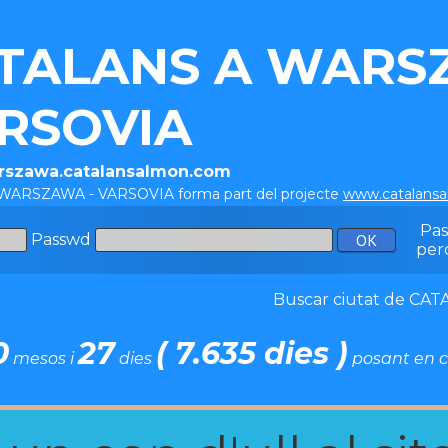
TALANS A WARS
RSOVIA
arszawa.catalansalmon.com
 WARSZAWA - VARSOVIA forma part del projecte
www.catalans
Pa
Passwd
per
Buscar ciutat de C
0
27
( 7.635 dies )
mesos i
dies
posant en c