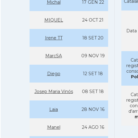
Catal
Michal
17 GEN 22
MIQUEL
24 OCT 21
Data 
Irene TT
18 SET 20
MarcSA
09 NOV 19
Cat
regist
conso
Diego
12 SET 18
Po
Josep Maria Vinós
08 SET 18
Cat
regist
con
Laia
28 NOV 16
d'ar
m
Manel
24 AGO 16