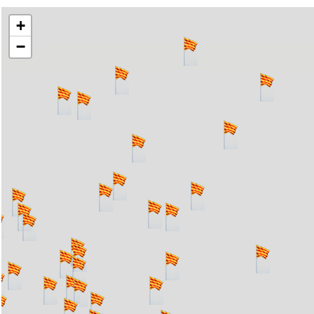
+
−
..