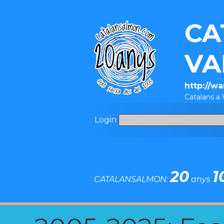
CA
VA
http://w
Catalans a
Login
20
1
CATALANSALMON:
anys