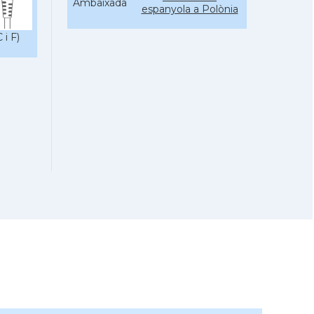
Ambaixada
espanyola a Polònia
* + ambaixades i consolats
 i F)