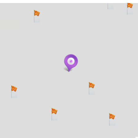
. carregant 484 webs... un moment si us p