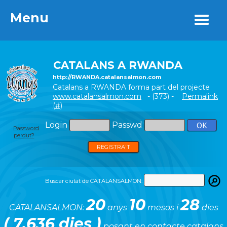
Menu
Menu
CATALANS A RWANDA
http://RWANDA.catalansalmon.com
Catalans a RWANDA forma part del projecte
www.catalansalmon.com
- (373) -
Permalink
(#)
Login
Passwd
Password
perdut?
REGISTRA'T
Buscar ciutat de CATALANSALMON:
20
10
28
CATALANSALMON:
anys
mesos i
dies
( 7.636 dies )
posant en contacte catalans