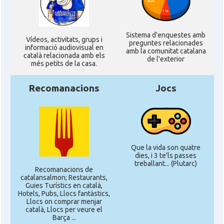
Sistema d'enquestes amb
Ví­deos, activitats, grups i
preguntes relacionades
informació audiovisual en
amb la comunitat catalana
català relacionada amb els
de l'exterior
més petits de la casa.
Recomanacions
Jocs
Que la vida son quatre
dies, i 3 te'ls passes
treballant... (Plutarc)
Recomanacions de
catalansalmon; Restaurants,
Guies Turístics en català,
Hotels, Pubs, Llocs fantàstics,
Llocs on comprar menjar
català, Llocs per veure el
Barça ...