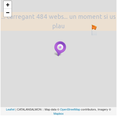
+
−
... carregant 484 webs... un moment si us
plau
Leaflet
| CATALANSALMON :: Map data ©
OpenStreetMap
contributors, Imagery ©
Mapbox