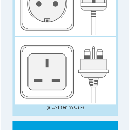
(a CAT tenim C i F)