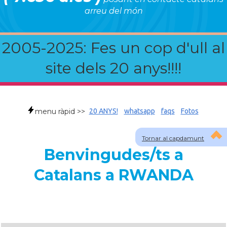
arreu del món
2005-2025: Fes un cop d'ull al
site dels 20 anys!!!!
menu ràpid >>
20 ANYS!
whatsapp
faqs
Fotos
Tornar al capdamunt
Benvingudes/ts a
Catalans a RWANDA