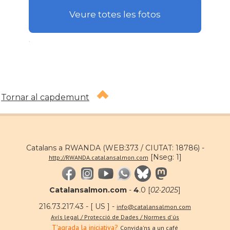
Veure totes les fotos
.
Tornar al capdemunt
Catalans a RWANDA (WEB:373 / CIUTAT: 18786) -
[Nseg: 1]
http://RWANDA.catalansalmon.com
Catalansalmon.com
-
4
.0 [
02·2025
]
216.73.217.43 - [ US ] -
info@catalansalmon.com
Avís legal / Protecció de Dades / Normes d'ús
T'agrada la iniciativa?
Convida'ns a un café