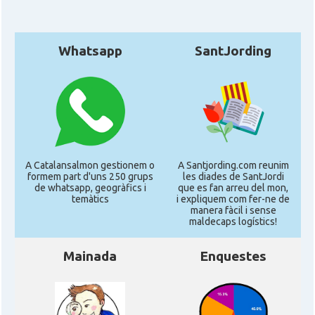
Whatsapp
SantJording
A Catalansalmon gestionem o
A Santjording.com reunim
formem part d'uns 250 grups
les diades de SantJordi
de whatsapp, geogràfics i
que es fan arreu del mon,
temàtics
i expliquem com fer-ne de
manera fàcil i sense
maldecaps logí­stics!
Mainada
Enquestes