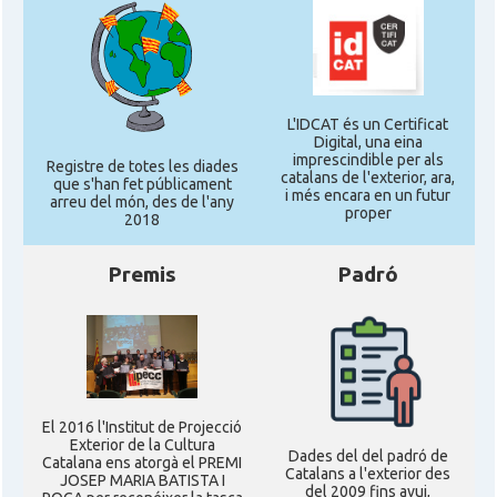
L'IDCAT és un Certificat
Digital, una eina
imprescindible per als
Registre de totes les diades
catalans de l'exterior, ara,
que s'han fet públicament
i més encara en un futur
arreu del món, des de l'any
proper
2018
Premis
Padró
El 2016 l'Institut de Projecció
Exterior de la Cultura
Dades del del padró de
Catalana ens atorgà el PREMI
Catalans a l'exterior des
JOSEP MARIA BATISTA I
del 2009 fins avui,