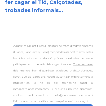
fer cagar el Tió, Calçotades,
trobades informals...
Aquest és un petit recull aleatori de
fotos d'esdeveniments
(Diades, Sant Jordis, Tions) recopilades als nostre sites. Totes
les fotos són de producció pròpia o extretes de webs
públiques amb permís dels organitzadors.
Totes les cares
dels menors han d'aparèixer pixelades o distorsionades
,
llevat que els pares ens hagin autoritzar explícitament a
publicar-les. Si no és així fes-nos-ho saber a
info@catalansalmon.com. Si hi surts i no vols aparèixer,
contacta amb nosaltres a info@catalansalmon.com i
l'eliminarem o la modificarem perquè no se't reconegui.