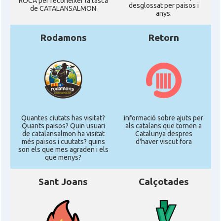
ROCA per reconéixer la tasca
desglossat per paisos i
de CATALANSALMON
anys.
Rodamons
Retorn
Quantes ciutats has visitat?
informació sobre ajuts per
Quants paisos? Quin usuari
als catalans que tornen a
de catalansalmon ha visitat
Catalunya despres
més països i cuutats? quins
d'haver viscut fora
son els que mes agraden i els
que menys?
Sant Joans
Calçotades