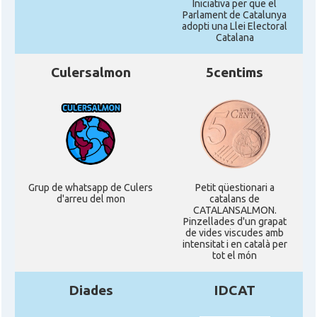
Iniciativa per que el
Parlament de Catalunya
adopti una Llei Electoral
Catalana
Culersalmon
5centims
Grup de whatsapp de Culers
Petit qüestionari a
d'arreu del mon
catalans de
CATALANSALMON.
Pinzellades d'un grapat
de vides viscudes amb
intensitat i en català per
tot el món
Diades
IDCAT