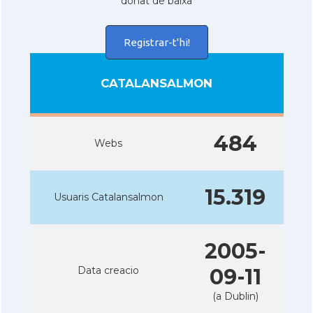
donat de baixa
Registrar-t'hi!
CATALANSALMON
484
Webs
15.319
Usuaris Catalansalmon
2005-
Data creacio
09-11
(a Dublin)