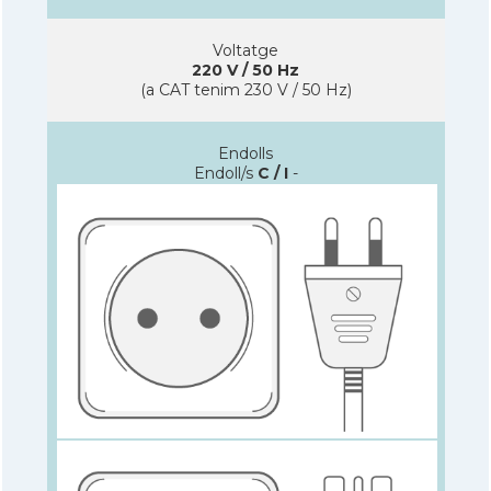
Voltatge
220 V / 50 Hz
(a CAT tenim 230 V / 50 Hz)
Endolls
Endoll/s
C / I
-