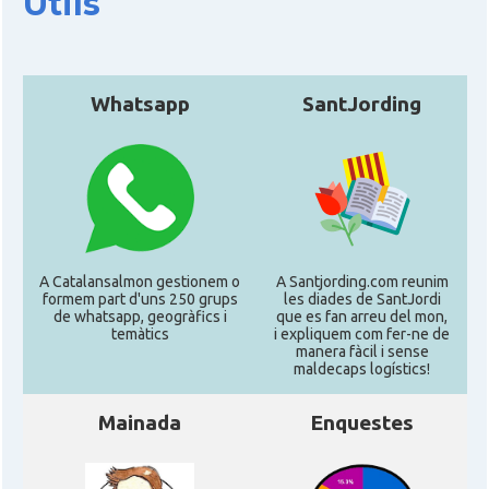
Útils
Casal
Centre Català de Mendoza
Casal
Centre Català de Rosario
Whatsapp
SantJording
Casal
Centre Català de Venado Tuerto
Casal
Les Quatres Barres Castelar
Delegació
Delegació del Govern al Con Sud
A Catalansalmon gestionem o
A Santjording.com reunim
formem part d'uns 250 grups
les diades de SantJordi
de whatsapp, geogràfics i
que es fan arreu del mon,
Consolat
Consolat general a Bahía Blanca
temàtics
i expliquem com fer-ne de
manera fàcil i sense
maldecaps logí­stics!
Consolat
Consolat general a Buenos Aires
Mainada
Enquestes
Consolat
Consolat general a Córdoba