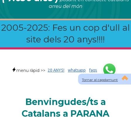
arreu del món
2005-2025: Fes un cop d'ull al
site dels 20 anys!!!!
menu ràpid >>
20 ANYS!
whatsapp
faqs
Tornar al capdamunt
Benvingudes/ts a
Catalans a PARANA