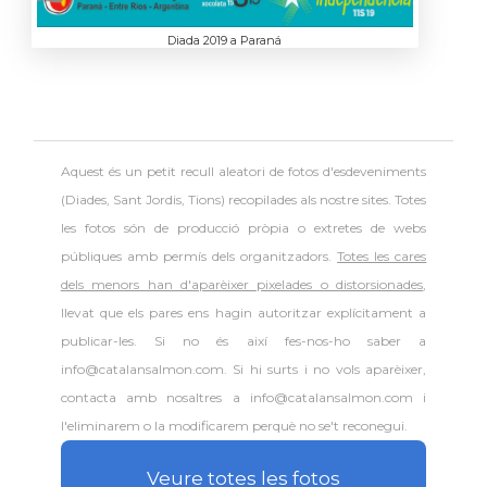
Diada 2019 a Paraná
Aquest és un petit recull aleatori de
fotos d'esdeveniments
(Diades, Sant Jordis, Tions) recopilades als nostre sites. Totes
les fotos són de producció pròpia o extretes de webs
públiques amb permís dels organitzadors.
Totes les cares
dels menors han d'aparèixer pixelades o distorsionades
,
llevat que els pares ens hagin autoritzar explícitament a
publicar-les. Si no és així fes-nos-ho saber a
info@catalansalmon.com. Si hi surts i no vols aparèixer,
contacta amb nosaltres a info@catalansalmon.com i
l'eliminarem o la modificarem perquè no se't reconegui.
Veure totes les fotos