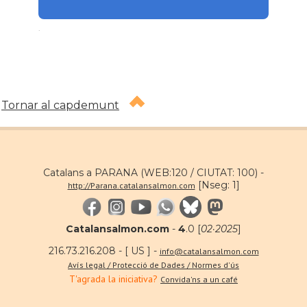
.
Tornar al capdemunt
Catalans a PARANA (WEB:120 / CIUTAT: 100) -
[Nseg: 1]
http://Parana.catalansalmon.com
Catalansalmon.com
-
4
.0 [
02·2025
]
216.73.216.208 - [ US ] -
info@catalansalmon.com
Avís legal / Protecció de Dades / Normes d'ús
T'agrada la iniciativa?
Convida'ns a un café