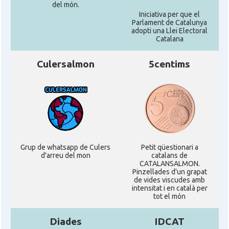
del món.
Iniciativa per que el
Parlament de Catalunya
adopti una Llei Electoral
Catalana
Culersalmon
5centims
Grup de whatsapp de Culers
Petit qüestionari a
d'arreu del mon
catalans de
CATALANSALMON.
Pinzellades d'un grapat
de vides viscudes amb
intensitat i en català per
tot el món
Diades
IDCAT