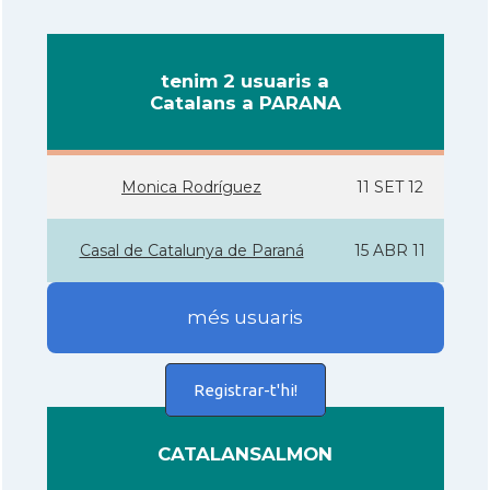
tenim 2 usuaris a
Catalans a PARANA
Monica Rodrí­guez
11 SET 12
Casal de Catalunya de Paraná
15 ABR 11
més usuaris
Registrar-t'hi!
CATALANSALMON