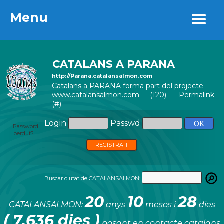
Menu
Menu
CATALANS A PARANA
http://Parana.catalansalmon.com
Catalans a PARANA forma part del projecte
www.catalansalmon.com
- (120) -
Permalink
(#)
Login
Passwd
Password
perdut?
REGISTRA'T
Buscar ciutat de CATALANSALMON:
20
10
28
CATALANSALMON:
anys
mesos i
dies
( 7.636 dies )
posant en contacte catalans