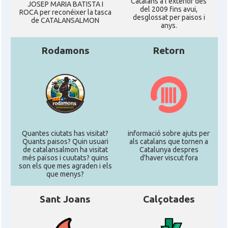
Catalans a l'exterior des
JOSEP MARIA BATISTA I
del 2009 fins avui,
ROCA per reconéixer la tasca
desglossat per paisos i
de CATALANSALMON
anys.
Rodamons
Retorn
Quantes ciutats has visitat?
informació sobre ajuts per
Quants paisos? Quin usuari
als catalans que tornen a
de catalansalmon ha visitat
Catalunya despres
més països i cuutats? quins
d'haver viscut fora
son els que mes agraden i els
que menys?
Sant Joans
Calçotades