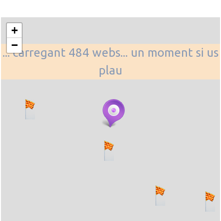
+
−
... carregant 484 webs... un moment si us
plau