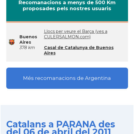
Recomanacions a menys de 500 Km
proposades pels nostres usuaris
Llocs per veure el Barça (ves a
Buenos
CULERSALMON.com)
Aires
378 km
Casal de Catalunya de Buenos
Aires
Més recomanacions de Argentina
Catalans a PARANA des
del 06 de abril del 2011