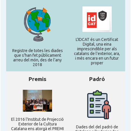
L'IDCAT és un Certificat
Digital, una eina
imprescindible per als
Registre de totes les diades
catalans de l'exterior, ara,
que s'han fet públicament
i més encara en un futur
arreu del món, des de l'any
proper
2018
Premis
Padró
El 2016 l'Institut de Projecció
Exterior de la Cultura
Dades del del padró de
Catalana ens atorgà el PREMI