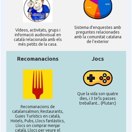
Consolat
Consolat general a Mendoza
Consolat
Consolat general a Rosario
Sistema d'enquestes amb
Ví­deos, activitats, grups i
preguntes relacionades
informació audiovisual en
amb la comunitat catalana
català relacionada amb els
Ambaixada
Ambaixada espanyola a Argentina
de l'exterior
més petits de la casa.
* + ambaixades i consolats
Recomanacions
Jocs
Que la vida son quatre
dies, i 3 te'ls passes
treballant... (Plutarc)
Recomanacions de
catalansalmon; Restaurants,
Guies Turístics en català,
Hotels, Pubs, Llocs fantàstics,
Llocs on comprar menjar
català, Llocs per veure el