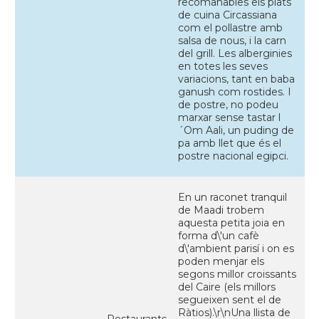
recomanables els plats
de cuina Circassiana
com el pollastre amb
salsa de nous, i la carn
del grill. Les alberginies
en totes les seves
variacions, tant en baba
ganush com rostides. I
de postre, no podeu
marxar sense tastar l
´Om Aali, un puding de
pa amb llet que és el
postre nacional egipci.
En un raconet tranquil
de Maadi trobem
aquesta petita joia en
forma d\'un cafè
d\'ambient parisí i on es
poden menjar els
segons millor croissants
del Caire (els millors
segueixen sent el de
Ràtios).\r\nUna llista de