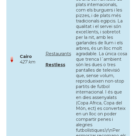
plats internacionals,
com els burguers i les
pizzes, i de plats més
tradicionals egipcis. La
qualitat i el servei són
excel.lents, i sobretot
per la nit, amb les
garlandes de llum i els
arbres, és un lloc molt
Restaurants
agradable. La única cosa
Cairo
que trenca l´ambient
427 km
Restless
són les dues o tres
pantalles de televisió
que, sense volum,
reprodueixen non-stop
partits de futbol
internacional. I és que
en dies assenyalats
(Copa Africa, Copa del
Món, ect) es converteix
en un lloc on poder
compartir penes i
alegries
futbolístiques.\r\nPer
esmorzar recomano els