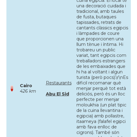
cuina egipcia. El local té
una decoració cuidada i
tradicional, amb taules
de fusta, butaques
tapissades, retrats de
cantants clàssics egipcis
i làmpades de coure
que proporcionen una
llum tènue i íntima. Hi
trobareu un public
variat, tant egipcis com
treballadors estrangers
de les embaixades que
hi ha al voltant i algun
turista (però pocs).\r\nEs
Restaurants
dificil recomanar què
Cairo
menjar perquè tot està
426 km
Abu El Sid
deliciós, però és un lloc
perfecte per menjar
moloukhia (un plat tipic
de la cuina llevantina i
egipcia) amb pollastre,
itaameya (falafel egipci
amb fava enlloc de
cigrons). També són