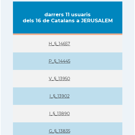
darrers 11 usuaris
dels 16 de Catalans a JERUSALEM
H_§_14657
P_§_14445
V_§_13950
I_§_13902
I_§_13890
G_§_13835