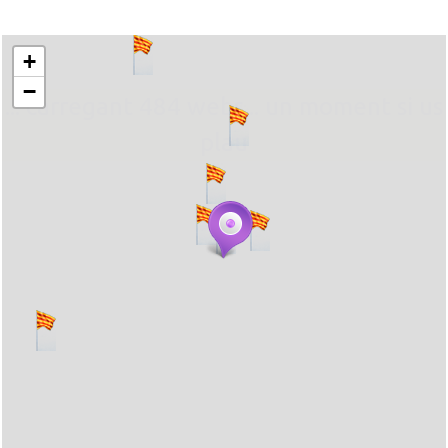
+
−
... carregant 484 webs... un moment si us
plau