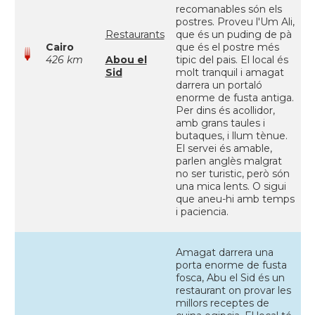
recomanables són els
postres. Proveu l'Um Ali,
Restaurants
que és un puding de pà
Cairo
que és el postre més
426 km
Abou el
tipic del pais. El local és
Sid
molt tranquil i amagat
darrera un portaló
enorme de fusta antiga.
Per dins és acollidor,
amb grans taules i
butaques, i llum tènue.
El servei és amable,
parlen anglès malgrat
no ser turistic, però són
una mica lents. O sigui
que aneu-hi amb temps
i paciencia.
Amagat darrera una
porta enorme de fusta
fosca, Abu el Sid és un
restaurant on provar les
millors receptes de