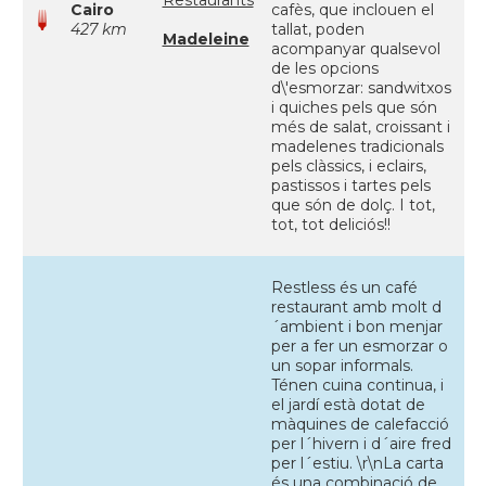
Restaurants
Cairo
cafès, que inclouen el
427 km
tallat, poden
Madeleine
acompanyar qualsevol
de les opcions
d\'esmorzar: sandwitxos
i quiches pels que són
més de salat, croissant i
madelenes tradicionals
pels clàssics, i eclairs,
pastissos i tartes pels
que són de dolç. I tot,
tot, tot deliciós!!
Restless és un café
restaurant amb molt d
´ambient i bon menjar
per a fer un esmorzar o
un sopar informals.
Ténen cuina continua, i
el jardí està dotat de
màquines de calefacció
per l´hivern i d´aire fred
per l´estiu. \r\nLa carta
és una combinació de