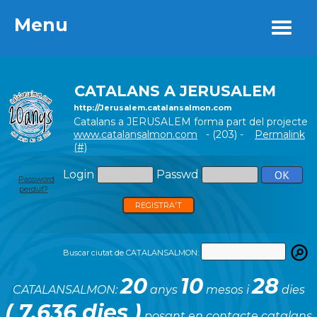
Menu
Menu
CATALANS A JERUSALEM
http://Jerusalem.catalansalmon.com
Catalans a JERUSALEM forma part del projecte
www.catalansalmon.com
- (203) -
Permalink
(#)
Login
Passwd
Password
perdut?
REGISTRA'T
Buscar ciutat de CATALANSALMON:
20
10
28
CATALANSALMON:
anys
mesos i
dies
( 7.636 dies )
posant en contacte catalans