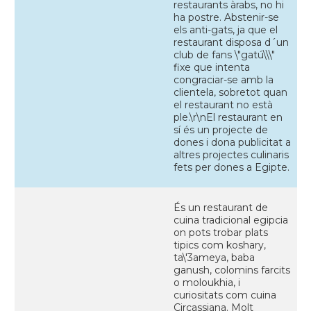
restaurants àrabs, no hi
ha postre. Abstenir-se
els anti-gats, ja que el
restaurant disposa d´un
club de fans \"gatú\\\"
fixe que intenta
congraciar-se amb la
clientela, sobretot quan
el restaurant no està
ple.\r\nEl restaurant en
sí és un projecte de
dones i dona publicitat a
altres projectes culinaris
fets per dones a Egipte.
És un restaurant de
cuina tradicional egipcia
on pots trobar plats
tipics com koshary,
ta\'3ameya, baba
ganush, colomins farcits
o moloukhia, i
curiositats com cuina
Circassiana. Molt