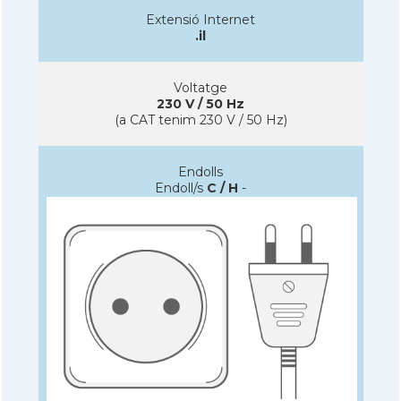
Extensió Internet
.il
Voltatge
230 V / 50 Hz
(a CAT tenim 230 V / 50 Hz)
Endolls
Endoll/s
C / H
-