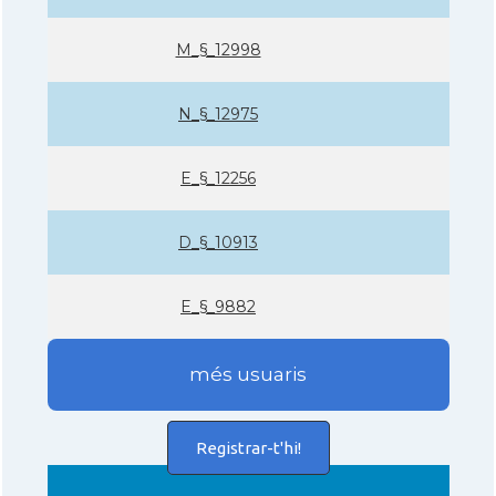
M_§_12998
N_§_12975
E_§_12256
D_§_10913
E_§_9882
més usuaris
Registrar-t'hi!