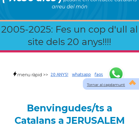
arreu del món
2005-2025: Fes un cop d'ull al
site dels 20 anys!!!!
menu ràpid >>
20 ANYS!
whatsapp
faqs
Tornar al capdamunt
Benvingudes/ts a
Catalans a JERUSALEM