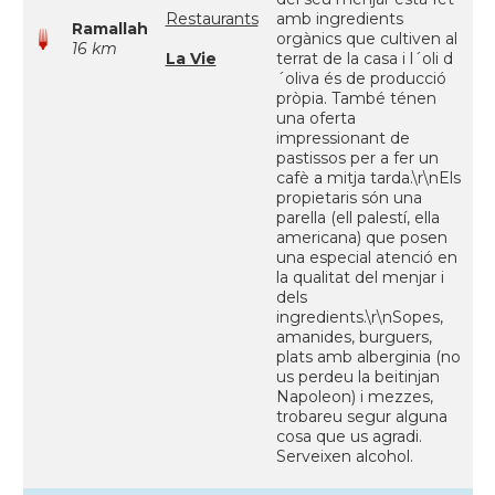
Restaurants
amb ingredients
Ramallah
orgànics que cultiven al
16 km
La Vie
terrat de la casa i l´oli d
´oliva és de producció
pròpia. També ténen
una oferta
impressionant de
pastissos per a fer un
cafè a mitja tarda.\r\nEls
propietaris són una
parella (ell palestí, ella
americana) que posen
una especial atenció en
la qualitat del menjar i
dels
ingredients.\r\nSopes,
amanides, burguers,
plats amb alberginia (no
us perdeu la beitinjan
Napoleon) i mezzes,
trobareu segur alguna
cosa que us agradi.
Serveixen alcohol.