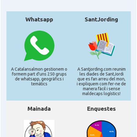
Whatsapp
SantJording
A Catalansalmon gestionem o
A Santjording.com reunim
formem part d'uns 250 grups
les diades de SantJordi
de whatsapp, geogràfics i
que es fan arreu del mon,
temàtics
i expliquem com fer-ne de
manera fàcil i sense
maldecaps logí­stics!
Mainada
Enquestes