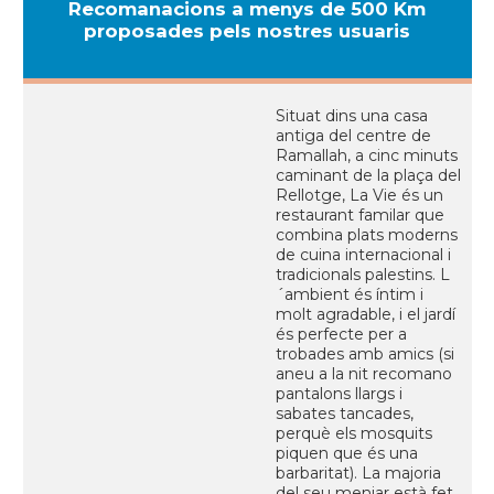
Recomanacions a menys de 500 Km
proposades pels nostres usuaris
Situat dins una casa
antiga del centre de
Ramallah, a cinc minuts
caminant de la plaça del
Rellotge, La Vie és un
restaurant familar que
combina plats moderns
de cuina internacional i
tradicionals palestins. L
´ambient és íntim i
molt agradable, i el jardí
és perfecte per a
trobades amb amics (si
aneu a la nit recomano
pantalons llargs i
sabates tancades,
perquè els mosquits
piquen que és una
barbaritat). La majoria
del seu menjar està fet