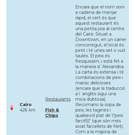
Encara que el nom soni
a cadena de menjar
ràpid, el cert és que
aquest restaurant és
una petita joia al centre
del Caire. Situat a
Downtown, en un carrer
concorregut, el local és
petit i té unes set o vuit
taules. El peix és
fresquissim, i està fet a
la manera d´Alexandria.
La carta és extensa i té
combinacions de peix i
marisc delicioses
(encara que la traducció
a l´anglès sigui una
Restaurants
mica dubtosa).
Cairo
Recomano la sopa de
426 km
Fish &
peix, les tagines i
Chips
qualsevol plat de \"peix
farcit\\\" (que són més
aviat farcellets de filet).
Com a la majoria de