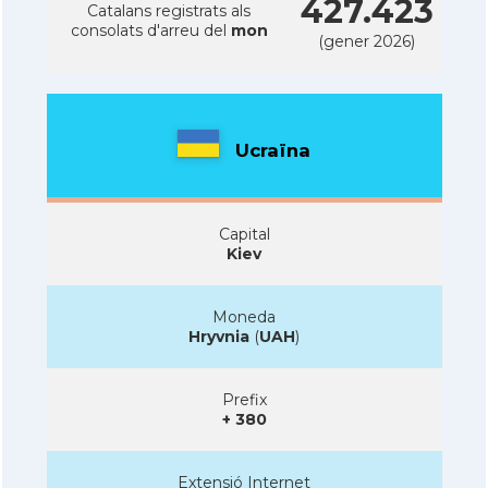
427.423
Catalans registrats als
consolats d'arreu del
mon
(gener 2026)
Ucraïna
Capital
Kiev
Moneda
Hryvnia
(
UAH
)
Prefix
+ 380
Extensió Internet