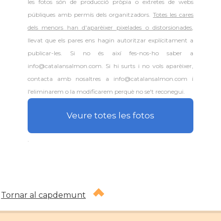
les fotos són de producció pròpia o extretes de webs
públiques amb permís dels organitzadors.
Totes les cares
dels menors han d'aparèixer pixelades o distorsionades
,
llevat que els pares ens hagin autoritzar explícitament a
publicar-les. Si no és així fes-nos-ho saber a
info@catalansalmon.com. Si hi surts i no vols aparèixer,
contacta amb nosaltres a info@catalansalmon.com i
l'eliminarem o la modificarem perquè no se't reconegui.
Veure totes les fotos
.
Tornar al capdemunt