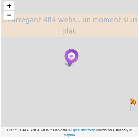
+
−
... carregant 484 webs... un moment si us
plau
Leaflet
| CATALANSALMON :: Map data ©
OpenStreetMap
contributors, Imagery ©
Mapbox