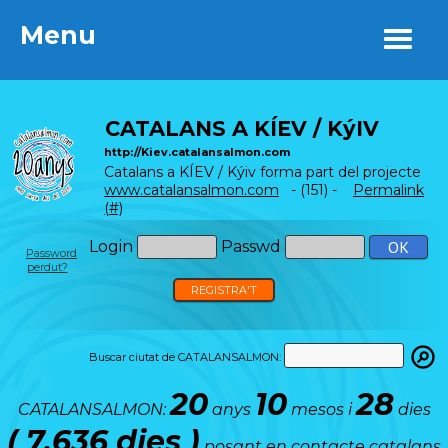
Menu
Menu
CATALANS A KÍEV / KýIV
http://Kiev.catalansalmon.com
Catalans a KÍEV / Kýiv forma part del projecte
www.catalansalmon.com
- (151) -
Permalink
(#)
Login
Passwd
Password
perdut?
REGISTRA'T
Buscar ciutat de CATALANSALMON:
20
10
28
CATALANSALMON:
anys
mesos i
dies
( 7.636 dies )
posant en contacte catalans