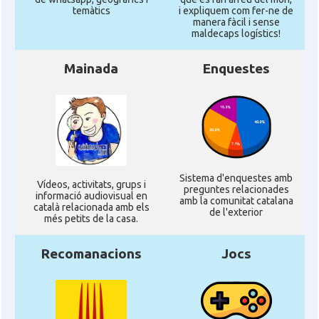
temàtics
i expliquem com fer-ne de
manera fàcil i sense
maldecaps logí­stics!
Mainada
Enquestes
Sistema d'enquestes amb
Ví­deos, activitats, grups i
preguntes relacionades
informació audiovisual en
amb la comunitat catalana
català relacionada amb els
de l'exterior
més petits de la casa.
Recomanacions
Jocs