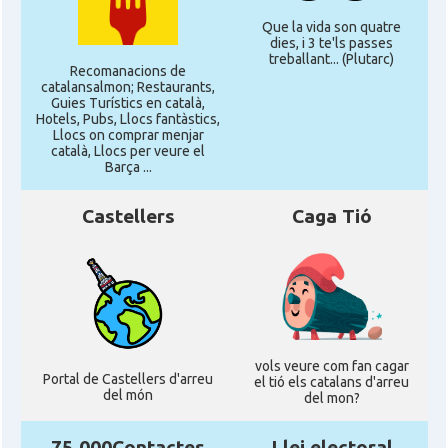
Que la vida son quatre
dies, i 3 te'ls passes
treballant... (Plutarc)
Recomanacions de
catalansalmon; Restaurants,
Guies Turístics en català,
Hotels, Pubs, Llocs fantàstics,
Llocs on comprar menjar
català, Llocs per veure el
Barça ...
Castellers
Caga Tió
vols veure com fan cagar
Portal de Castellers d'arreu
el tió els catalans d'arreu
del món
del mon?
75.000Contactes
Llei electoral