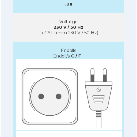
.ua
Voltatge
230 V / 50 Hz
(a CAT tenim 230 V / 50 Hz)
Endolls
Endoll/s
C / F
-