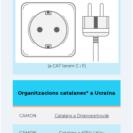
(a CAT tenim C i F)
Organitzacions catalanes* a Ucraïna
CAMON
Catalans a Dnipropetrovsk
CAMON
Catalans a KÍEV / Kýiv