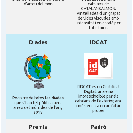
d'arreu del mon
catalans de
CATALANSALMON.
Pinzellades d'un grapat
de vides viscudes amb
intensitat i en català per
tot el món
Diades
IDCAT
L'IDCAT és un Certificat
Digital, una eina
imprescindible per als
Registre de totes les diades
catalans de l'exterior, ara,
que s'han fet públicament
i més encara en un futur
arreu del món, des de l'any
proper
2018
Premis
Padró