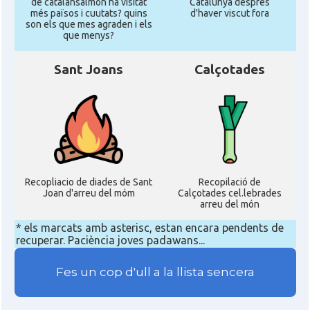
de catalansalmon ha visitat
Catalunya despres
més països i cuutats? quins
d'haver viscut fora
son els que mes agraden i els
que menys?
Sant Joans
Calçotades
Recopliacio de diades de Sant
Recopilació de
Joan d'arreu del móm
Calçotades cel.lebrades
arreu del món
* els marcats amb asterisc, estan encara pendents de
recuperar. Paciència joves padawans...
Fes un cop d'ull a la llista sencera