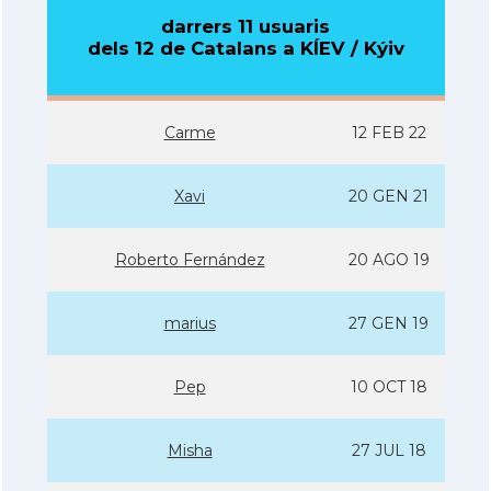
darrers 11 usuaris
dels 12 de Catalans a KÍEV / Kýiv
Carme
12 FEB 22
Xavi
20 GEN 21
Roberto Fernández
20 AGO 19
marius
27 GEN 19
Pep
10 OCT 18
Misha
27 JUL 18