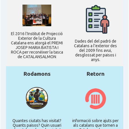
El 2016 l'Institut de Projecció
Exterior de la Cultura
Dades del del padró de
Catalana ens atorgà el PREMI
Catalans a l'exterior des
JOSEP MARIA BATISTA I
del 2009 fins avui,
ROCA per reconéixer la tasca
desglossat per paisos i
de CATALANSALMON
anys.
Rodamons
Retorn
Quantes ciutats has visitat?
informació sobre ajuts per
Quants paisos? Quin usuari
als catalans que tornen a