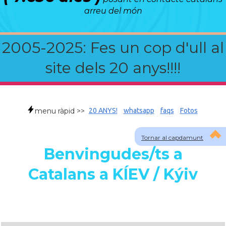
arreu del món
2005-2025: Fes un cop d'ull al
site dels 20 anys!!!!
menu ràpid >>
20 ANYS!
whatsapp
faqs
Fotos
Tornar al capdamunt
Benvingudes/ts a
Catalans a KÍEV / Kýiv