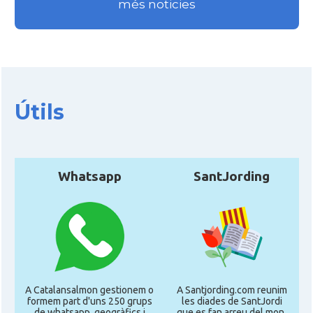
més noticies
Útils
Whatsapp
SantJording
A Catalansalmon gestionem o
A Santjording.com reunim
formem part d'uns 250 grups
les diades de SantJordi
de whatsapp, geogràfics i
que es fan arreu del mon,