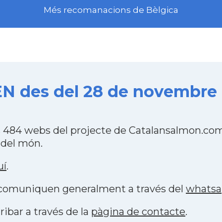
Més recomanacions de Bèlgica
 des del 28 de novembre 
484 webs del projecte de Catalansalmon.com 
 del món.
uí
.
s comuniquen generalment a través del
whats
ribar a través de la
pàgina de contacte
.