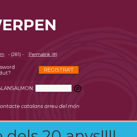
WERPEN
om
- (281) -
Permalink (#)
ssword
REGISTRA'T
dut?
ATALANSALMON:
ontacte catalans arreu del món
 dels 20 anys!!!!