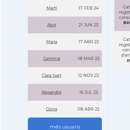
Cat
Martí­
17 FEB 24
regist
conso
Bè
Abril
21 JUN 23
Cat
Maria
17 ABR 23
regist
con
d'ar
Gemma
18 MAR 23
m
Clara Isart
12 NOV 22
Alexandre
16 JUL 22
Gloria
08 ABR 22
més usuaris