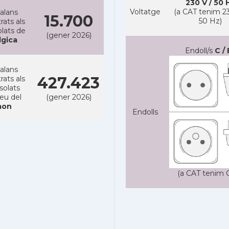
230 V / 50 
Voltatge
(a CAT tenim 23
alans
15.700
50 Hz)
rats als
lats de
(gener 2026)
lgica
Endoll/s
C / 
alans
427.423
rats als
solats
reu del
(gener 2026)
on
Endolls
(a CAT tenim C