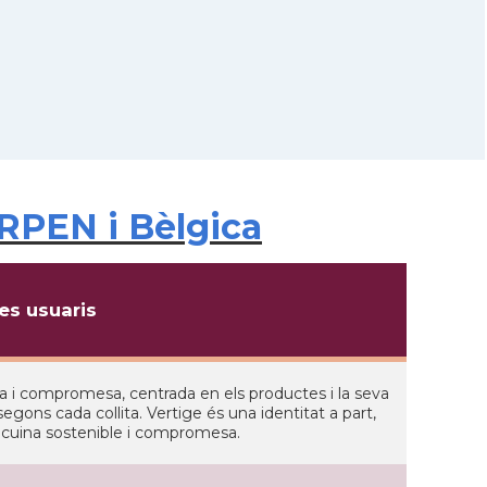
RPEN i Bèlgica
s usuaris
osa i compromesa, centrada en els productes i la seva
 segons cada collita. Vertige és una identitat a part,
a cuina sostenible i compromesa.