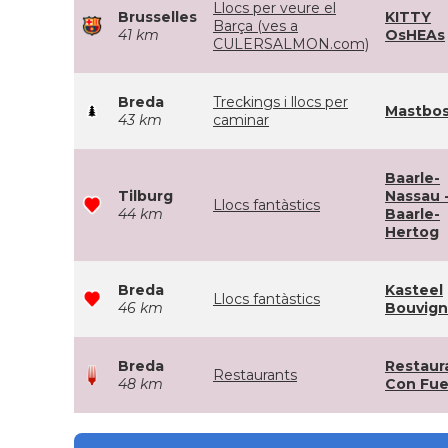
Llocs per veure el
Brusselles
KITTY
Barça (ves a
41 km
OsHEAs
CULERSALMON.com)
Breda
Treckings i llocs per
Mastbo
43 km
caminar
Baarle-
Tilburg
Nassau 
Llocs fantàstics
44 km
Baarle-
Hertog
Breda
Kasteel
Llocs fantàstics
46 km
Bouvig
Breda
Restaur
Restaurants
48 km
Con Fu