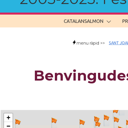
CATALANSALMON
P
menu ràpid >>
SANT JOA
Benvingudes
+
−