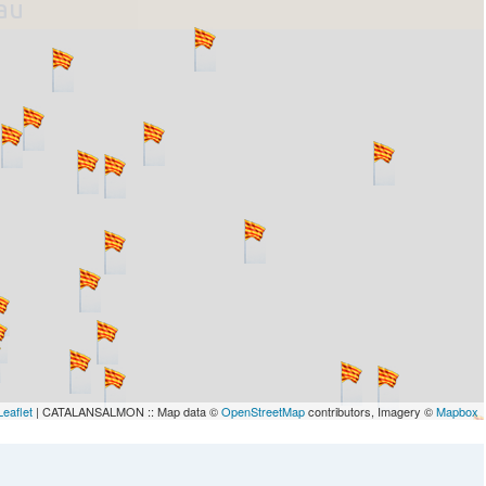
lau
Leaflet
| CATALANSALMON :: Map data ©
OpenStreetMap
contributors, Imagery ©
Mapbox