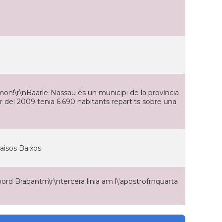
on!\r\nBaarle-Nassau és un municipi de la província
er del 2009 tenia 6.690 habitants repartits sobre una
paisos Baixos
oord Brabantrn\r\ntercera linia am l\'apostrofrnquarta