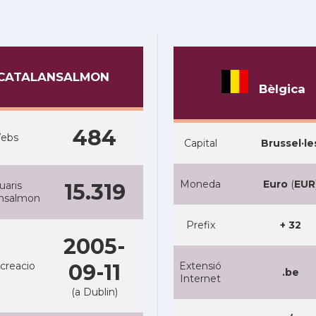
CATALANSALMON
Bèlgica
484
ebs
Capital
Brussel·le
Moneda
Euro
(
EUR
uaris
15.319
ansalmon
Prefix
+ 32
2005-
creacio
09-11
Extensió
.be
Internet
(a Dublin)