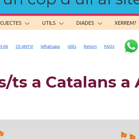
ROJECTES
UTILS
DIADES
XERREM?
N 06
20 ANYS!
Whatsapp
Utils
Retorn
FAQs
/ts a Catalans