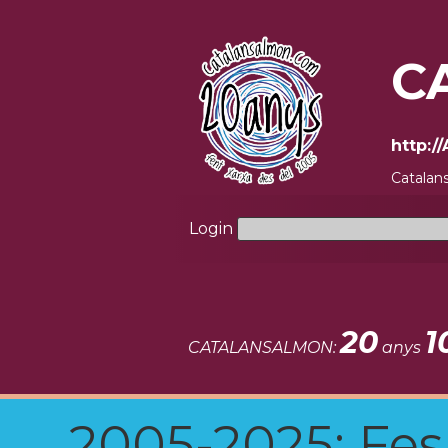
C
http:
Catalan
Login
20
1
CATALANSALMON:
anys
2005-2025: Fes u