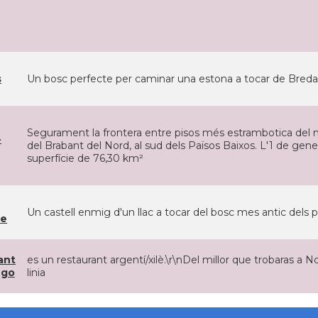
s
Un bosc perfecte per caminar una estona a tocar de Breda
Segurament la frontera entre pisos més estrambotica del m
-
del Brabant del Nord, al sud dels Països Baixos. L'1 de gen
superfície de 76,30 km²
Un castell enmig d'un llac a tocar del bosc mes antic dels 
ne
ant
es un restaurant argentí/xilè.\r\nDel millor que trobaras a N
ego
linia