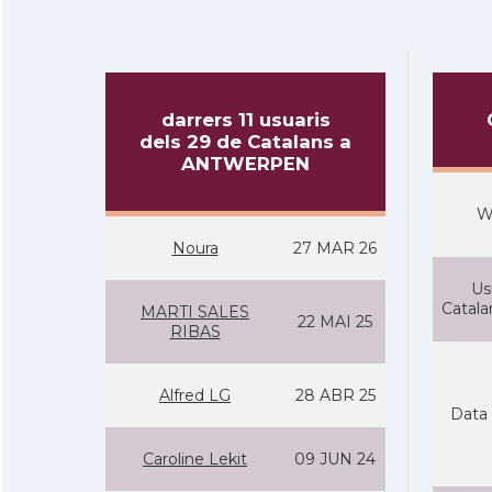
darrers 11 usuaris
dels 29 de Catalans a
ANTWERPEN
W
Noura
27 MAR 26
Us
Catal
MARTI SALES
22 MAI 25
RIBAS
Alfred LG
28 ABR 25
Data 
Caroline Lekit
09 JUN 24