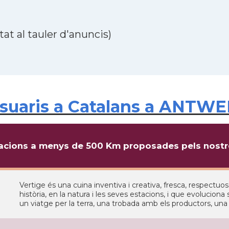
at al tauler d'anuncis)
suaris a Catalans a ANTWE
cions a menys de 500 Km proposades pels nostre
Vertige és una cuina inventiva i creativa, fresca, respectu
història, en la natura i les seves estacions, i que evoluciona
un viatge per la terra, una trobada amb els productors, un