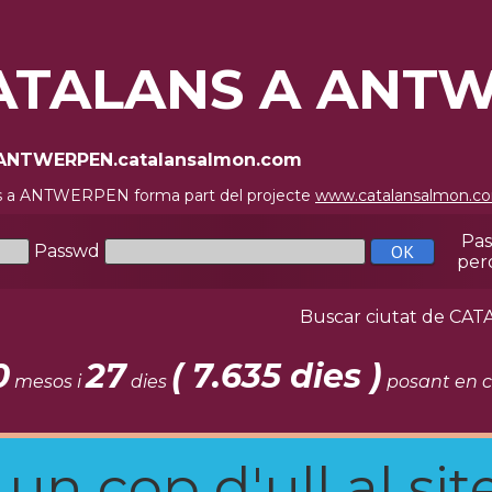
ATALANS A ANT
//ANTWERPEN.catalansalmon.com
s a ANTWERPEN forma part del projecte
www.catalansalmon.c
Pa
Passwd
per
Buscar ciutat de C
0
27
( 7.635 dies )
mesos i
dies
posant en c
n cop d'ull al site