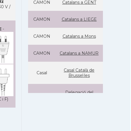
Hz
CAMON
Catalans a GENT
0 V /
CAMON
Catalans a LIEGE
E
-
CAMON
Catalans a Mons
CAMON
Catalans a NAMUR
Casal Català de
Casal
Brussel·les
Delegació del
Delegació
Govern davant la
 i F)
Unió Europea
Consolat general a
Consolat
Brusselles