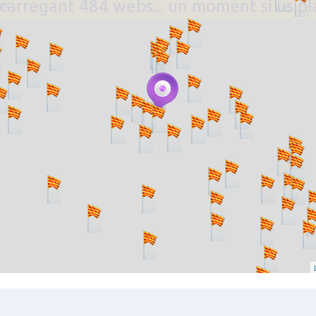
. carregant 484 webs... un moment si us p