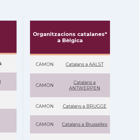
Organitzacions catalanes*
a Bèlgica
s
CAMON
Catalans a AALST
)
Catalans a
CAMON
ANTWERPEN
CAMON
Catalans a BRUGGE
CAMON
Catalans a Brusselles