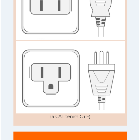
(a CAT tenim C i F)