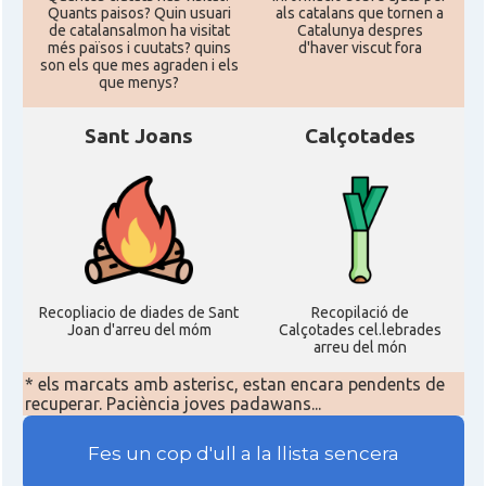
Quants paisos? Quin usuari
als catalans que tornen a
de catalansalmon ha visitat
Catalunya despres
més països i cuutats? quins
d'haver viscut fora
son els que mes agraden i els
que menys?
Sant Joans
Calçotades
Recopliacio de diades de Sant
Recopilació de
Joan d'arreu del móm
Calçotades cel.lebrades
arreu del món
* els marcats amb asterisc, estan encara pendents de
recuperar. Paciència joves padawans...
Fes un cop d'ull a la llista sencera