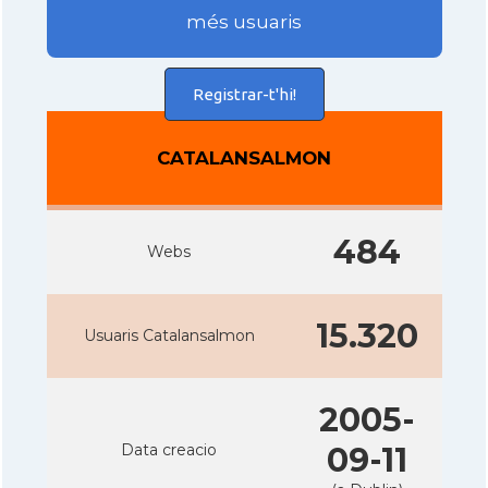
més usuaris
Registrar-t'hi!
CATALANSALMON
484
Webs
15.320
Usuaris Catalansalmon
2005-
Data creacio
09-11