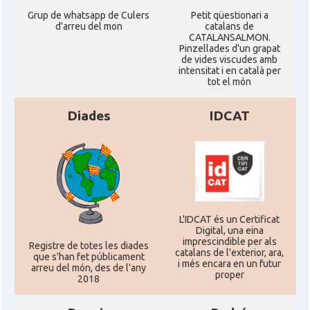
Grup de whatsapp de Culers
Petit qüestionari a
d'arreu del mon
catalans de
CATALANSALMON.
Pinzellades d'un grapat
de vides viscudes amb
intensitat i en català per
tot el món
Diades
IDCAT
L'IDCAT és un Certificat
Digital, una eina
imprescindible per als
Registre de totes les diades
catalans de l'exterior, ara,
que s'han fet públicament
i més encara en un futur
arreu del món, des de l'any
proper
2018