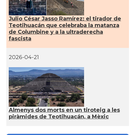
Julio César Jasso Ramírez: el tirador de
Teotihuacán que celebraba la matanza
de Columbine y a la ultraderecha
fascista
2026-04-21
Almenys dos morts en un tiroteig a les
piràmides de Teotihuacán, a Mèxic