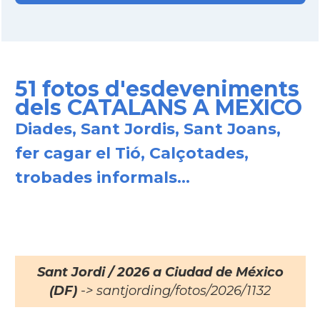
51 fotos d'esdeveniments
dels CATALANS A MEXICO
Diades, Sant Jordis, Sant Joans,
fer cagar el Tió, Calçotades,
trobades informals...
Sant Jordi / 2026 a Ciudad de México
(DF)
-> santjording/fotos/2026/1132