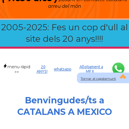
arreu del món
2005-2025: Fes un cop d'ull al
site dels 20 anys!!!!
menu ràpid
20
Allotjament a
whatsapp
ANYS!
MEX
>>
Tornar al capdamunt
Benvingudes/ts a
CATALANS A MEXICO