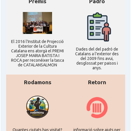
Premis
Padró
El 2016 l'Institut de Projecció
Exterior de la Cultura
Dades del del padró de
Catalana ens atorgà el PREMI
Catalans a l'exterior des
JOSEP MARIA BATISTA I
del 2009 fins avui,
ROCA per reconéixer la tasca
desglossat per paisos i
de CATALANSALMON
anys.
Rodamons
Retorn
Quantes ciutats has visitat?
informació sobre ajuts per