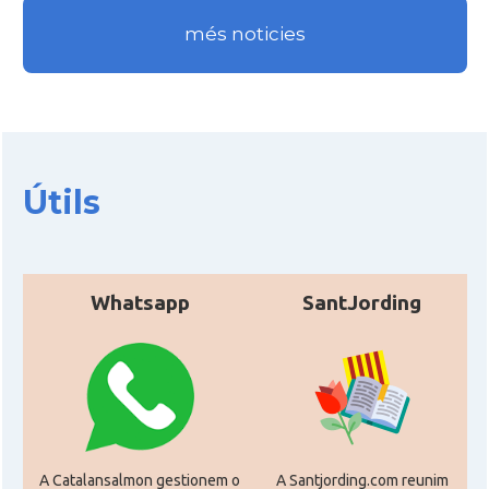
més noticies
Útils
Whatsapp
SantJording
A Catalansalmon gestionem o
A Santjording.com reunim