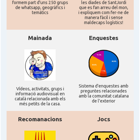
formem part d'uns 250 grups
les diades de SantJordi
de whatsapp, geogràfics i
que es fan arreu del mon,
temàtics
i expliquem com fer-ne de
manera fàcil i sense
maldecaps logí­stics!
Mainada
Enquestes
Sistema d'enquestes amb
Ví­deos, activitats, grups i
preguntes relacionades
informació audiovisual en
amb la comunitat catalana
català relacionada amb els
de l'exterior
més petits de la casa.
Recomanacions
Jocs