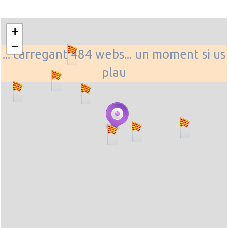
+
−
... carregant 484 webs... un moment si us
plau