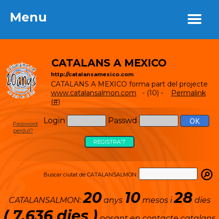
Menu
Menu
CATALANS A MEXICO
http://catalansamexico.com
CATALANS A MEXICO forma part del projecte
www.catalansalmon.com
- (10) -
Permalink
(#)
Login
Passwd
Password
perdut?
REGISTRA'T
Buscar ciutat de CATALANSALMON:
20
10
28
CATALANSALMON:
anys
mesos i
dies
( 7.636 dies )
posant en contacte catalans