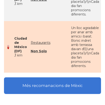
placeta.\\r\\nCada
3 km
dia fan
promocions
diferents.
Un lloc agradable
per anar amb
amics i barat.
Ciudad
Bonic indret
de
Restaurants
amb terrassa
México
davan d\\\'una
(DF)
Non Solo
placeta.\\r\\nCada
3 km
dia fan
promocions
diferents.
Més recomanacions de Mèxic