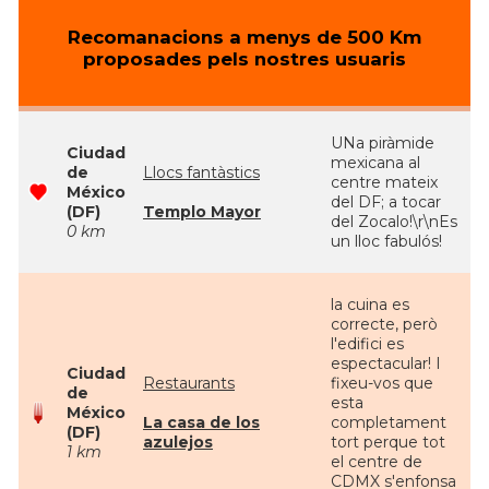
Recomanacions a menys de 500 Km
proposades pels nostres usuaris
UNa piràmide
Ciudad
mexicana al
de
Llocs fantàstics
centre mateix
México
del DF; a tocar
(DF)
Templo Mayor
del Zocalo!\r\nEs
0 km
un lloc fabulós!
la cuina es
correcte, però
l'edifici es
espectacular! I
Ciudad
Restaurants
fixeu-vos que
de
esta
México
La casa de los
completament
(DF)
azulejos
tort perque tot
1 km
el centre de
CDMX s'enfonsa