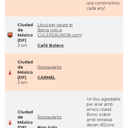
uns centimetres
cada any!
Ciudad
Llocs per veure el
de
Barça (ves a
México
CULERSALMON.com)
(DF)
3 km
Café Bolero
Ciudad
de
Restaurants
México
(DF)
CARMEL
3 km
Un lloc agradable
per anar amb
amics i barat.
Ciudad
Bonic indret
de
Restaurants
amb terrassa
México
davan d\\\'una
(DF)
Non Solo