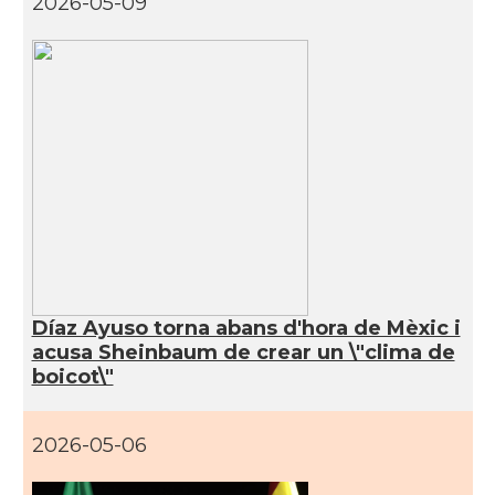
2026-05-09
Díaz Ayuso torna abans d'hora de Mèxic i
acusa Sheinbaum de crear un \"clima de
boicot\"
2026-05-06