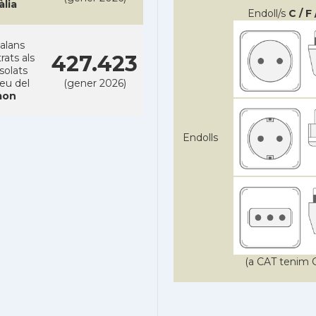
àlia
Endoll/s
C / F 
alans
427.423
rats als
solats
reu del
(gener 2026)
on
Endolls
(a CAT tenim C