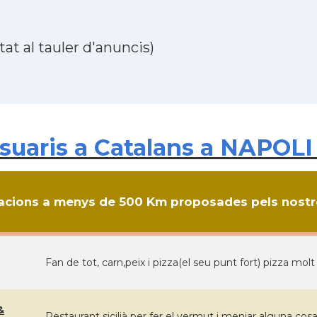
at al tauler d'anuncis)
aris a Catalans a NAPOLI i
cions a menys de 500 Km proposades pels nostre
Fan de tot, carn,peix i pizza(el seu punt fort) pizza molt
&
Restaurant sicilià per fer el vermut i menjar alguna cosa 