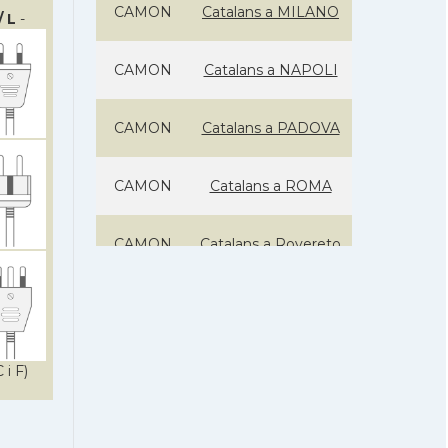
CAMON
Catalans a MILANO
/ L
-
CAMON
Catalans a NAPOLI
CAMON
Catalans a PADOVA
CAMON
Catalans a ROMA
CAMON
Catalans a Rovereto
CATALANS a
CAMON
SARDENYA
 i F)
CAMON
Catalans a Sicilia
Catalans a Torino -
CAMON