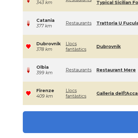
343 km
Typical Sicilian F
Catania
Restaurants
Trattoria U Fucul
377 km
Dubrovnik
Llocs
Dubrovnik
378 km
fantàstics
Olbia
Restaurants
Restaurant Mere
399 km
Firenze
Llocs
Galleria dell\'Ac
409 km
fantàstics