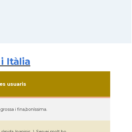
 Itàlia
s usuaris
 grossa i fina,boníssima.
ràpida (paninis...). Servei molt bo.