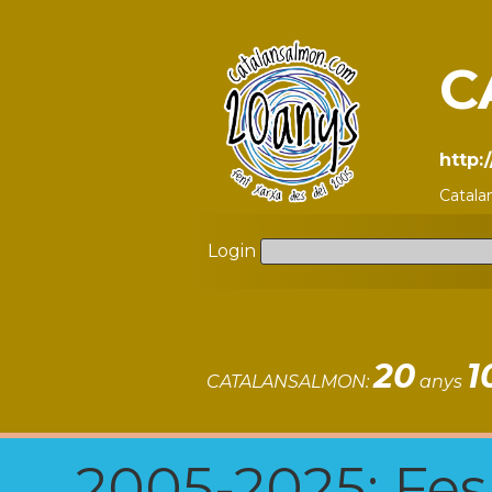
C
http:
Catala
Login
20
1
CATALANSALMON:
anys
2005-2025: Fes u