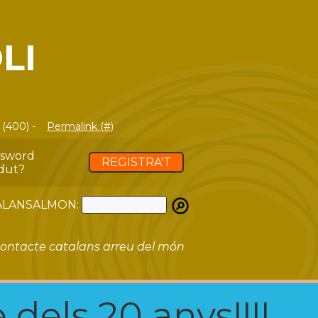
LI
 (400) -
Permalink (#)
ssword
REGISTRA'T
dut?
ATALANSALMON:
ontacte catalans arreu del món
 dels 20 anys!!!!