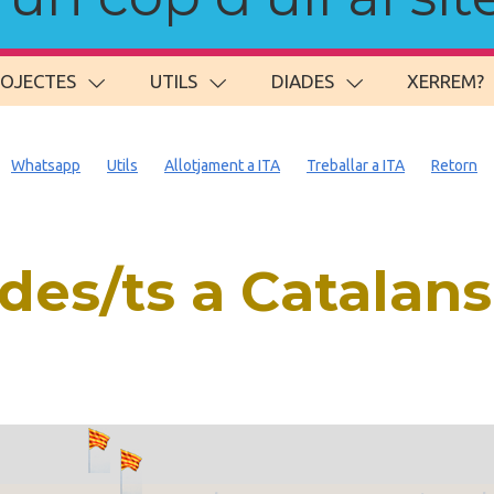
ROJECTES
UTILS
DIADES
XERREM?
Whatsapp
Utils
Allotjament a ITA
Treballar a ITA
Retorn
es/ts a Catalan