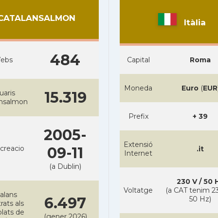
CATALANSALMON
Itàlia
484
ebs
Capital
Roma
Moneda
Euro
(
EUR
uaris
15.319
ansalmon
Prefix
+ 39
2005-
Extensió
creacio
09-11
.it
Internet
(a Dublin)
230 V / 50 
Voltatge
(a CAT tenim 23
alans
6.497
50 Hz)
rats als
lats de
(gener 2026)