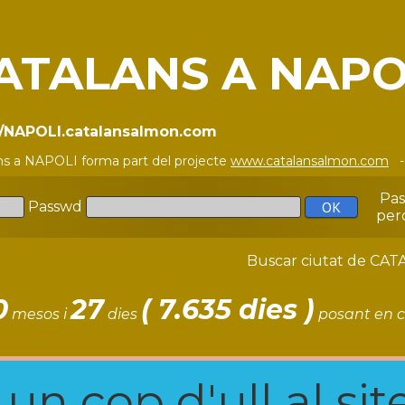
ATALANS A NAPO
//NAPOLI.catalansalmon.com
ns a NAPOLI forma part del projecte
www.catalansalmon.com
-
Pa
Passwd
per
Buscar ciutat de C
0
27
( 7.635 dies )
mesos i
dies
posant en c
n cop d'ull al site