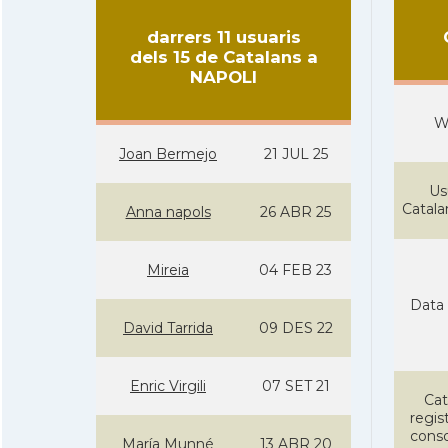
darrers 11 usuaris
dels 15 de Catalans a
NAPOLI
W
Joan Bermejo
21 JUL 25
Us
Catal
Anna napols
26 ABR 25
Mireia
04 FEB 23
Data 
David Tarrida
09 DES 22
Enric Virgili
07 SET 21
Cat
regist
conso
María Munné
13 ABR 20