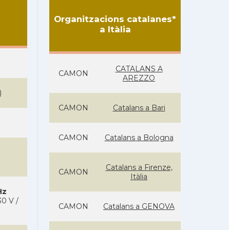
Organitzacions catalanes*
a Itàlia
CATALANS A
CAMON
AREZZO
)
CAMON
Catalans a Bari
CAMON
Catalans a Bologna
Catalans a Firenze,
CAMON
Itàlia
Hz
0 V /
CAMON
Catalans a GENOVA