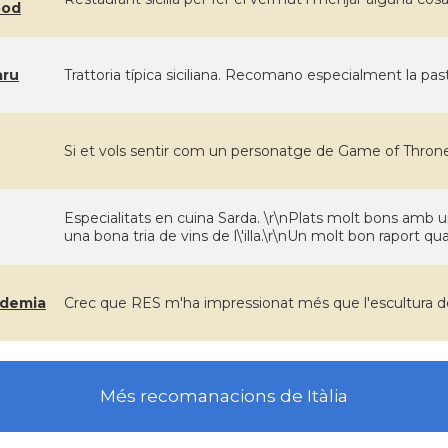
ood
aru
Trattoria típica siciliana. Recomano especialment la pa
Si et vols sentir com un personatge de Game of Thron
Especialitats en cuina Sarda. \r\nPlats molt bons amb 
una bona tria de vins de l\'illa.\r\nUn molt bon raport qua
cademia
Crec que RES m'ha impressionat més que l'escultura de
Més recomanacions de Itàlia