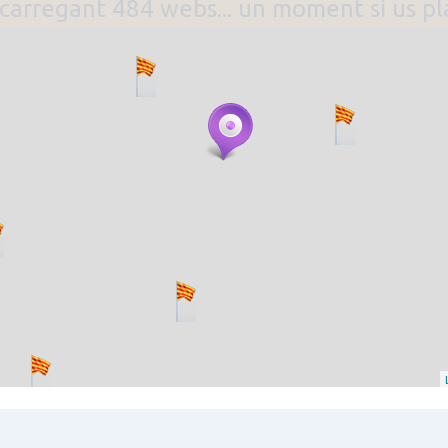
. carregant 484 webs... un moment si us p