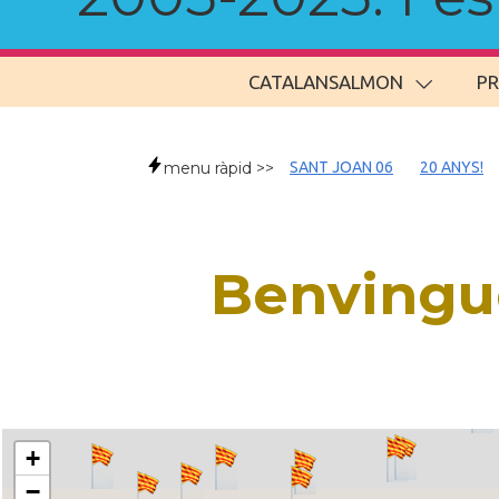
CATALANSALMON
P
menu ràpid >>
SANT JOAN 06
20 ANYS!
Benvingud
+
−