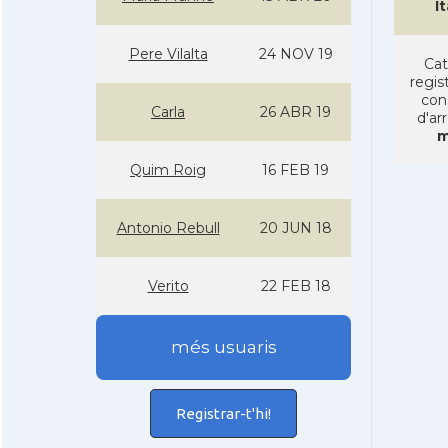
It
Pere Vilalta
24 NOV 19
Cat
regist
con
Carla
26 ABR 19
d'ar
m
Quim Roig
16 FEB 19
Antonio Rebull
20 JUN 18
Verito
22 FEB 18
més usuaris
Registrar-t'hi!