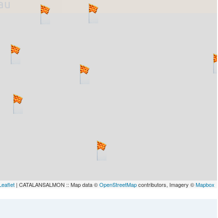
lau
Leaflet
| CATALANSALMON :: Map data ©
OpenStreetMap
contributors, Imagery ©
Mapbox