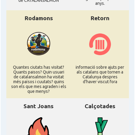
de CATALANSALMON
anys.
Rodamons
Retorn
Quantes ciutats has visitat?
informació sobre ajuts per
Quants paisos? Quin usuari
als catalans que tornen a
de catalansalmon ha visitat
Catalunya despres
més països i cuutats? quins
d'haver viscut fora
son els que mes agraden i els
que menys?
Sant Joans
Calçotades