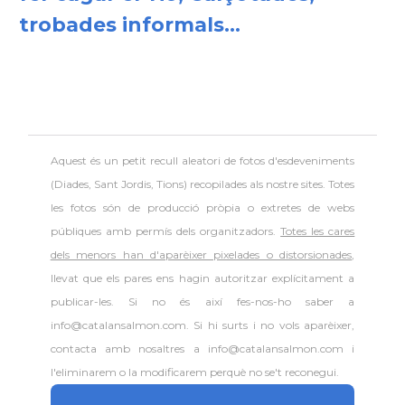
trobades informals...
Aquest és un petit recull aleatori de
fotos d'esdeveniments
(Diades, Sant Jordis, Tions) recopilades als nostre sites. Totes
les fotos són de producció pròpia o extretes de webs
públiques amb permís dels organitzadors.
Totes les cares
dels menors han d'aparèixer pixelades o distorsionades
,
llevat que els pares ens hagin autoritzar explícitament a
publicar-les. Si no és així fes-nos-ho saber a
info@catalansalmon.com. Si hi surts i no vols aparèixer,
contacta amb nosaltres a info@catalansalmon.com i
l'eliminarem o la modificarem perquè no se't reconegui.