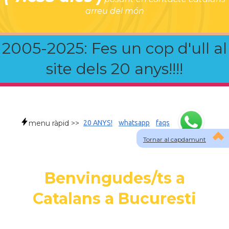
arreu del món
2005-2025: Fes un cop d'ull al
site dels 20 anys!!!!
menu ràpid >>
20 ANYS!
whatsapp
faqs
Tornar al capdamunt
Benvingudes/ts a
Catalans a Bucuresti