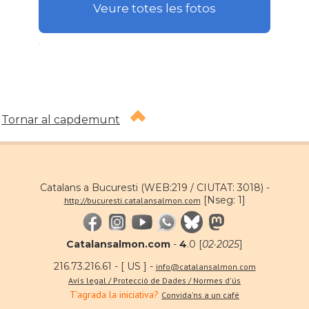
Veure totes les fotos
.
Tornar al capdemunt
Catalans a Bucuresti (WEB:219 / CIUTAT: 3018) -
[Nseg: 1]
http://bucuresti.catalansalmon.com
Catalansalmon.com
-
4
.0 [
02·2025
]
216.73.216.61 - [ US ] -
info@catalansalmon.com
Avís legal / Protecció de Dades / Normes d'ús
T'agrada la iniciativa?
Convida'ns a un café