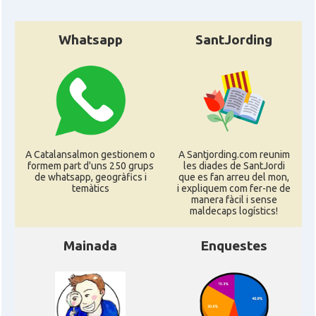
Whatsapp
SantJording
A Catalansalmon gestionem o
A Santjording.com reunim
formem part d'uns 250 grups
les diades de SantJordi
de whatsapp, geogràfics i
que es fan arreu del mon,
temàtics
i expliquem com fer-ne de
manera fàcil i sense
maldecaps logí­stics!
Mainada
Enquestes