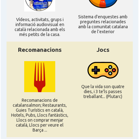
Sistema d'enquestes amb
Ví­deos, activitats, grups i
preguntes relacionades
informació audiovisual en
amb la comunitat catalana
català relacionada amb els
de l'exterior
més petits de la casa.
Recomanacions
Jocs
Que la vida son quatre
dies, i 3 te'ls passes
treballant... (Plutarc)
Recomanacions de
catalansalmon; Restaurants,
Guies Turístics en català,
Hotels, Pubs, Llocs fantàstics,
Llocs on comprar menjar
català, Llocs per veure el
Barça ...