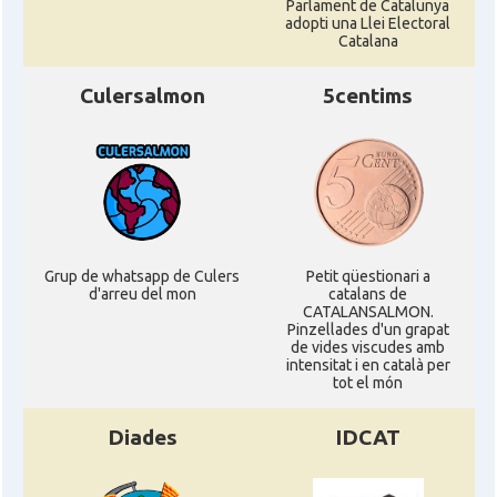
Parlament de Catalunya
adopti una Llei Electoral
Catalana
Culersalmon
5centims
Grup de whatsapp de Culers
Petit qüestionari a
d'arreu del mon
catalans de
CATALANSALMON.
Pinzellades d'un grapat
de vides viscudes amb
intensitat i en català per
tot el món
Diades
IDCAT