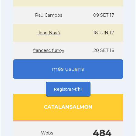
Pau Campos
09 SET 17
Joan Navà
18 JUN 17
francesc furroy
20 SET 16
més usuaris
Registrar-t'hi!
CATALANSALMON
484
Webs