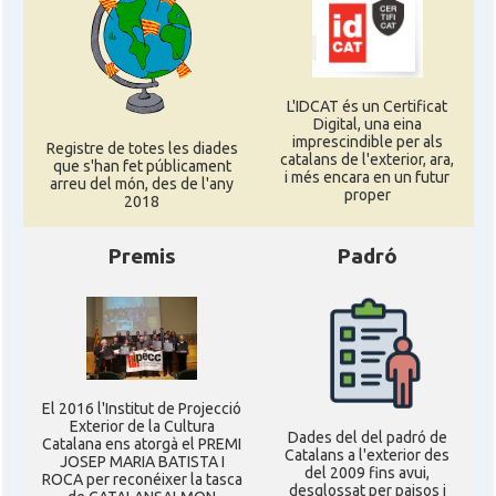
L'IDCAT és un Certificat
Digital, una eina
imprescindible per als
Registre de totes les diades
catalans de l'exterior, ara,
que s'han fet públicament
i més encara en un futur
arreu del món, des de l'any
proper
2018
Premis
Padró
El 2016 l'Institut de Projecció
Exterior de la Cultura
Dades del del padró de
Catalana ens atorgà el PREMI
Catalans a l'exterior des
JOSEP MARIA BATISTA I
del 2009 fins avui,
ROCA per reconéixer la tasca
desglossat per paisos i