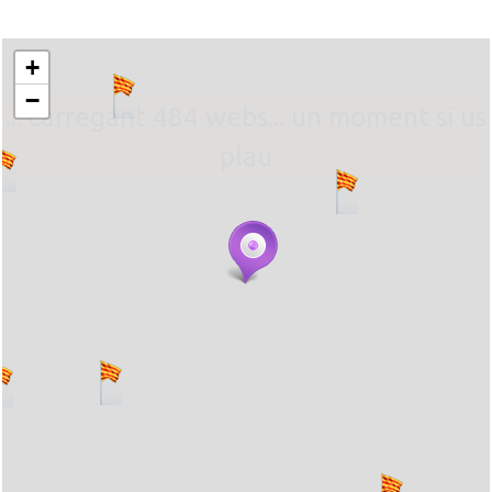
+
−
... carregant 484 webs... un moment si us
plau