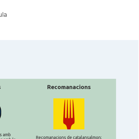
ula
s
Recomanacions
s amb
Recomanacions de catalansalmon;