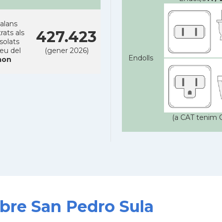
alans
427.423
rats als
solats
reu del
(gener 2026)
Endolls
on
(a CAT tenim C
obre San Pedro Sula