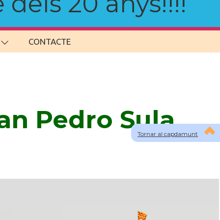
 dels 20 anys!!!!
CONTACTE
an Pedro Sula
Tornar al capdamunt
lau