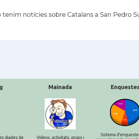
 tenim notícies sobre Catalans a San Pedro S
g
Mainada
Enqueste
Sistema d'enqueste
es diades de
Ví­deos, activitats, grups i