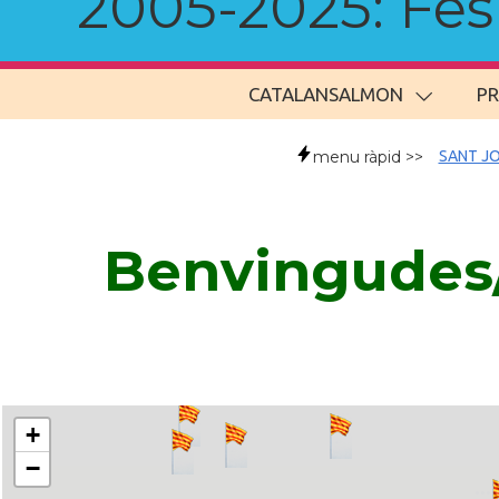
2005-2025: Fes u
CATALANSALMON
P
menu ràpid >>
SANT JO
Benvingudes/
+
−
..