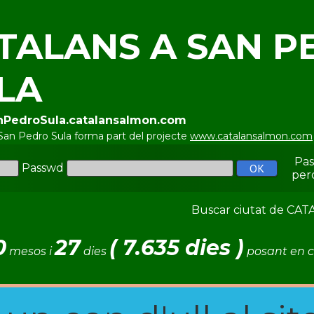
TALANS A SAN P
LA
anPedroSula.catalansalmon.com
San Pedro Sula forma part del projecte
www.catalansalmon.com
Pa
Passwd
per
Buscar ciutat de C
0
27
( 7.635 dies )
mesos i
dies
posant en c