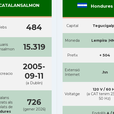
CATALANSALMON
Hondures
484
Capital
Tegucigal
ebs
Moneda
Lempira
(
H
uaris
15.319
ansalmon
Prefix
+ 504
2005-
Extensió
.hn
creacio
09-11
Internet
(a Dublin)
120 V / 60 
Voltatge
(a CAT tenim 23
alans
50 Hz)
726
rats als
lats de
(gener 2026)
dures
Endoll/s
A / 