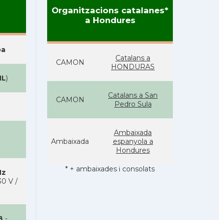
Organitzacions catalanes*
a Hondures
pa
Catalans a
CAMON
HONDURAS
NL
)
Catalans a San
CAMON
Pedro Sula
Ambaixada
Ambaixada
espanyola a
Hondures
* + ambaixades i consolats
Hz
0 V /
B
-