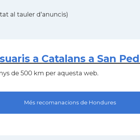
at al tauler d'anuncis)
uaris a Catalans a San Ped
nys de 500 km per aquesta web.
Més recomanacions de Hondures