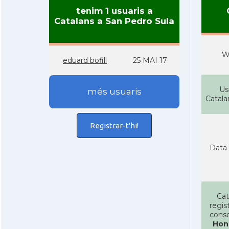
tenim 1 usuaris a
Catalans a San Pedro Sula
W
eduard bofill
25 MAI 17
Us
més usuaris
Catal
Registrar-t'hi!
Data 
Cat
regist
conso
Hon