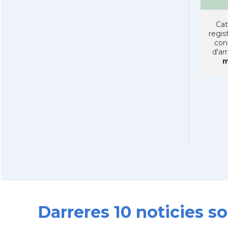
Cat
regist
con
d'ar
m
Darreres 10 noticies s