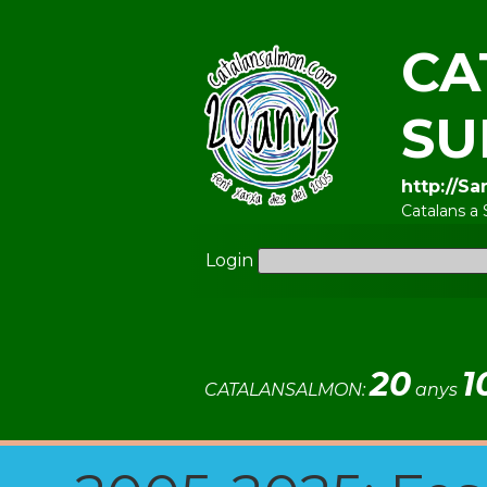
CA
SU
http://S
Catalans a 
Login
20
1
CATALANSALMON:
anys