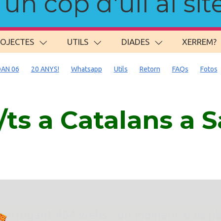
n cop d'ull al site
ROJECTES
UTILS
DIADES
XERREM?
AN 06
20 ANYS!
Whatsapp
Utils
Retorn
FAQs
Fotos
ts a Catalans a S
. carregant 484 webs... un moment si us p