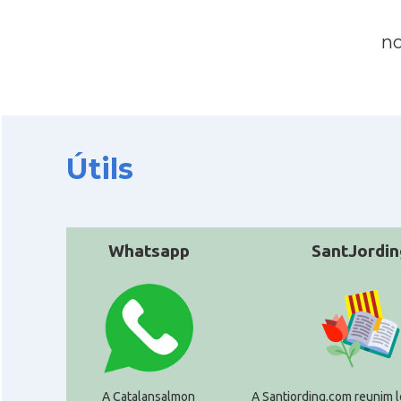
no
Útils
Whatsapp
SantJordin
A Catalansalmon
A Santjording.com reunim l