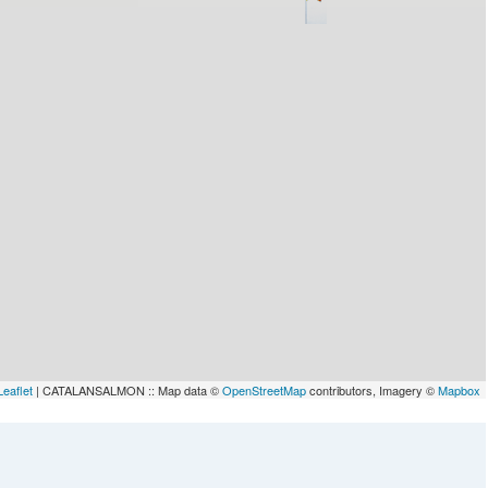
Leaflet
| CATALANSALMON :: Map data ©
OpenStreetMap
contributors, Imagery ©
Mapbox