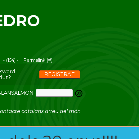
EDRO
- (154) -
Permalink (#)
ssword
REGISTRA'T
dut?
ATALANSALMON:
ontacte catalans arreu del món