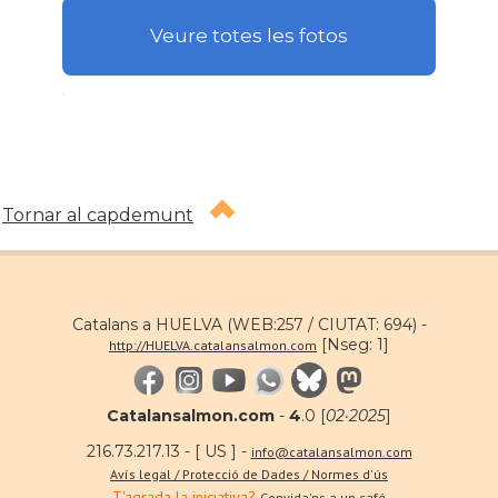
Veure totes les fotos
.
Tornar al capdemunt
Catalans a HUELVA (WEB:257 / CIUTAT: 694) -
[Nseg: 1]
http://HUELVA.catalansalmon.com
Catalansalmon.com
-
4
.0 [
02·2025
]
216.73.217.13 - [ US ] -
info@catalansalmon.com
Avís legal / Protecció de Dades / Normes d'ús
T'agrada la iniciativa?
Convida'ns a un café