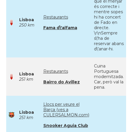
que el menjar
és correcte i
mentre sopes
Restaurants
hi ha concert
Lisboa
de Fado en
250 km
Fama d\'alfama
directe.
\r\nSempre
s\'ha de
reservar abans
d\'anar-hi.
Cuina
Restaurants
Portuguesa
Lisboa
modernitzada.
251 km
Bairro do Avillez
Car, però val la
pena.
Llocs per veure el
Barça (ves a
Lisboa
CULERSALMON.com)
251 km
Snooker Aguia Club