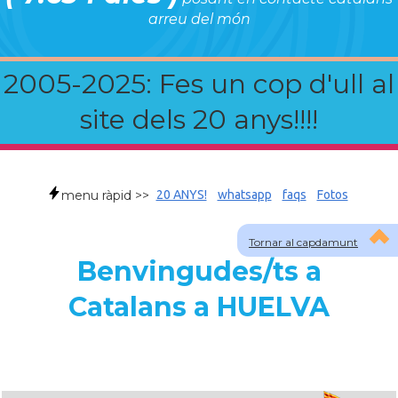
arreu del món
2005-2025: Fes un cop d'ull al
site dels 20 anys!!!!
menu ràpid >>
20 ANYS!
whatsapp
faqs
Fotos
Tornar al capdamunt
Benvingudes/ts a
Catalans a HUELVA