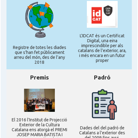
L'IDCAT és un Certificat
Digital, una eina
imprescindible per als
Registre de totes les diades
catalans de l'exterior, ara,
que s'han fet públicament
i més encara en un futur
arreu del món, des de l'any
proper
2018
Premis
Padró
El 2016 l'Institut de Projecció
Exterior de la Cultura
Dades del del padró de
Catalana ens atorgà el PREMI
Catalans a l'exterior des
JOSEP MARIA BATISTA I
del 2009 fins avui,