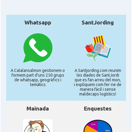
Casal
Cercle Català de Madrid
Whatsapp
SantJording
* + ambaixades i consolats
A Catalansalmon gestionem o
A Santjording.com reunim
formem part d'uns 250 grups
les diades de SantJordi
de whatsapp, geogràfics i
que es fan arreu del mon,
temàtics
i expliquem com fer-ne de
manera fàcil i sense
maldecaps logí­stics!
Mainada
Enquestes