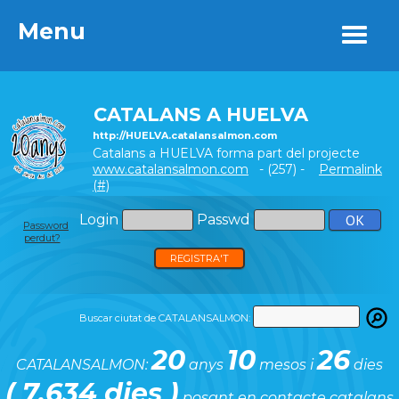
Menu
Menu
CATALANS A HUELVA
http://HUELVA.catalansalmon.com
Catalans a HUELVA forma part del projecte
www.catalansalmon.com
- (257) -
Permalink
(#)
Login
Passwd
Password
perdut?
REGISTRA'T
Buscar ciutat de CATALANSALMON:
20
10
26
CATALANSALMON:
anys
mesos i
dies
( 7.634 dies )
posant en contacte catalans