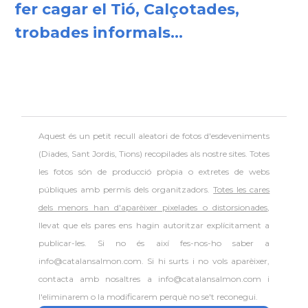
fer cagar el Tió, Calçotades,
trobades informals...
Aquest és un petit recull aleatori de
fotos d'esdeveniments
(Diades, Sant Jordis, Tions) recopilades als nostre sites. Totes
les fotos són de producció pròpia o extretes de webs
públiques amb permís dels organitzadors.
Totes les cares
dels menors han d'aparèixer pixelades o distorsionades
,
llevat que els pares ens hagin autoritzar explícitament a
publicar-les. Si no és així fes-nos-ho saber a
info@catalansalmon.com. Si hi surts i no vols aparèixer,
contacta amb nosaltres a info@catalansalmon.com i
l'eliminarem o la modificarem perquè no se't reconegui.