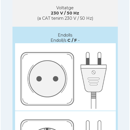
Voltatge
230 V / 50 Hz
(a CAT tenim 230 V / 50 Hz)
Endolls
Endoll/s
C / F
-