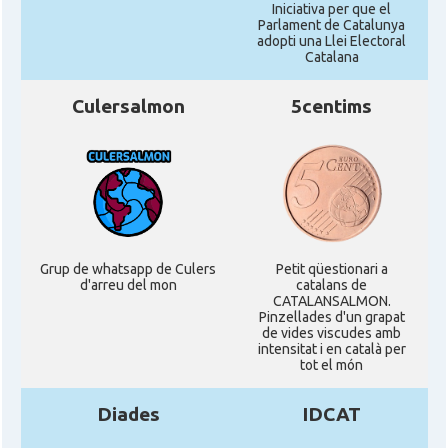
Iniciativa per que el
Parlament de Catalunya
adopti una Llei Electoral
Catalana
Culersalmon
5centims
Grup de whatsapp de Culers
Petit qüestionari a
d'arreu del mon
catalans de
CATALANSALMON.
Pinzellades d'un grapat
de vides viscudes amb
intensitat i en català per
tot el món
Diades
IDCAT