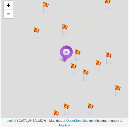
+
−
... carregant 484 webs... un moment si us
plau
Leaflet
| CATALANSALMON :: Map data ©
OpenStreetMap
contributors, Imagery ©
Mapbox