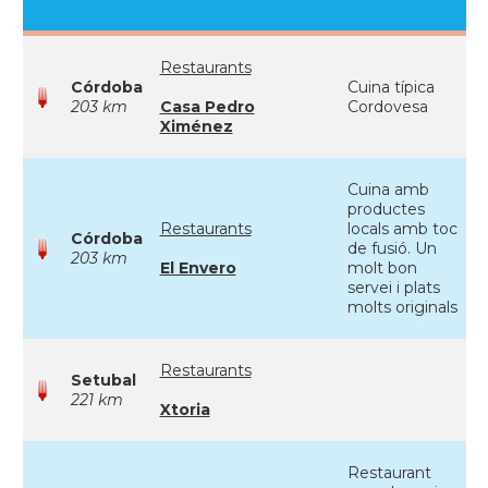
Restaurants
Córdoba
Cuina típica
203 km
Casa Pedro
Cordovesa
Ximénez
Cuina amb
productes
Restaurants
locals amb toc
Córdoba
de fusió. Un
203 km
El Envero
molt bon
servei i plats
molts originals
Restaurants
Setubal
221 km
Xtoria
Restaurant