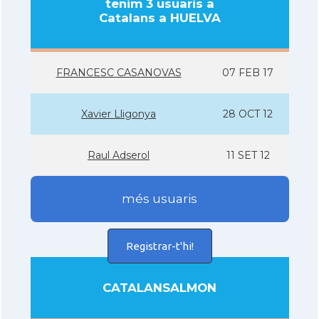
tenim 3 usuaris a
Catalans a HUELVA
FRANCESC CASANOVAS
07 FEB 17
Xavier Lligonya
28 OCT 12
Raul Adserol
11 SET 12
més usuaris
Registrar-t'hi!
CATALANSALMON