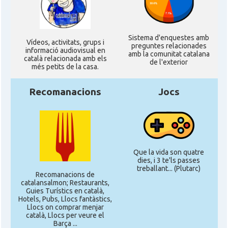
Sistema d'enquestes amb
Ví­deos, activitats, grups i
preguntes relacionades
informació audiovisual en
amb la comunitat catalana
català relacionada amb els
de l'exterior
més petits de la casa.
Recomanacions
Jocs
Que la vida son quatre
dies, i 3 te'ls passes
treballant... (Plutarc)
Recomanacions de
catalansalmon; Restaurants,
Guies Turístics en català,
Hotels, Pubs, Llocs fantàstics,
Llocs on comprar menjar
català, Llocs per veure el
Barça ...