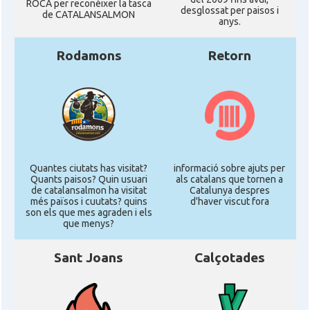
ROCA per reconéixer la tasca
desglossat per paisos i
de CATALANSALMON
anys.
Rodamons
Retorn
Quantes ciutats has visitat?
informació sobre ajuts per
Quants paisos? Quin usuari
als catalans que tornen a
de catalansalmon ha visitat
Catalunya despres
més països i cuutats? quins
d'haver viscut fora
son els que mes agraden i els
que menys?
Sant Joans
Calçotades