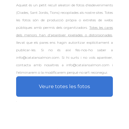
Aquest és un petit recull aleatori de
fotos d'esdeveniments
(Diades, Sant Jordis, Tions) recopilades als nostre sites. Totes
les fotos són de producció pròpia o extretes de webs
públiques amb permís dels organitzadors.
Totes les cares
dels menors han d'aparèixer pixelades o distorsionades
,
llevat que els pares ens hagin autoritzar explícitament a
publicar-les. Si no és així fes-nos-ho saber a
info@catalansalmon.com. Si hi surts i no vols aparèixer,
contacta amb nosaltres a info@catalansalmon.com i
l'eliminarem o la modificarem perquè no se't reconegui.
Veure totes les fotos
.