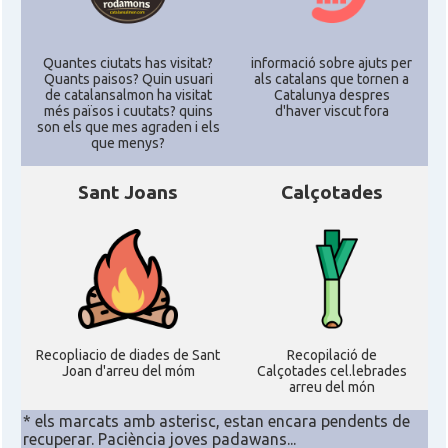
Consolat
Consolat general a Washington
Ambaixada espanyola a Estats Units
Quantes ciutats has visitat?
informació sobre ajuts per
Ambaixada
Quants paisos? Quin usuari
als catalans que tornen a
d'Amèrica
de catalansalmon ha visitat
Catalunya despres
més països i cuutats? quins
d'haver viscut fora
* + ambaixades i consolats
son els que mes agraden i els
que menys?
Sant Joans
Calçotades
Recopliacio de diades de Sant
Recopilació de
Joan d'arreu del móm
Calçotades cel.lebrades
arreu del món
* els marcats amb asterisc, estan encara pendents de
recuperar. Paciència joves padawans...