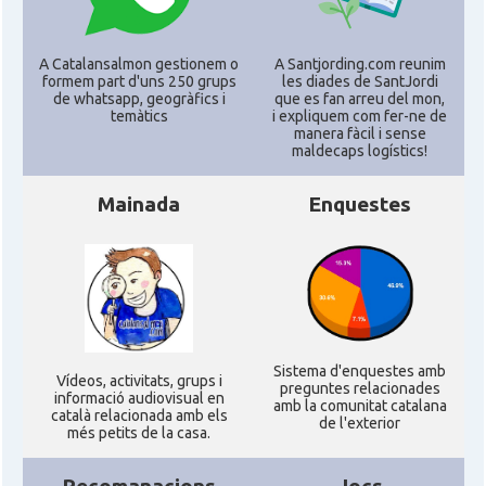
CAMON
Catalans a RENO
A Catalansalmon gestionem o
A Santjording.com reunim
formem part d'uns 250 grups
les diades de SantJordi
de whatsapp, geogràfics i
que es fan arreu del mon,
CAMON
Catalans a SAINT LOUIS
temàtics
i expliquem com fer-ne de
manera fàcil i sense
maldecaps logí­stics!
CAMON
Catalans a San Antonio - Texas
Mainada
Enquestes
CAMON
Catalans a San Diego
CAMON
Catalans a SAN FRANCISCO
CAMON
Catalans a Sarasota, Florida, USA
Sistema d'enquestes amb
Ví­deos, activitats, grups i
preguntes relacionades
informació audiovisual en
amb la comunitat catalana
català relacionada amb els
de l'exterior
CAMON
Catalans a SEATTLE
més petits de la casa.