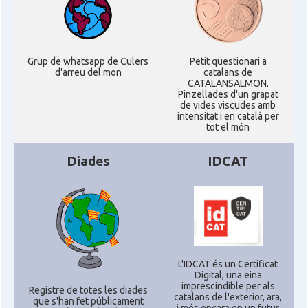
Acció
ACCIÓ a Austin
Grup de whatsapp de Culers
Petit qüestionari a
d'arreu del mon
catalans de
Acció
Acció a New York
CATALANSALMON.
Pinzellades d'un grapat
de vides viscudes amb
Acció
ACCIÓ a Silicon Valley
intensitat i en català per
tot el món
Acció
Acció a Washington DC
Diades
IDCAT
Acció
ACCIÓ Miami
Delegació del Govern als Estats
Delegació
Units i Canadà (New York)
L'IDCAT és un Certificat
Digital, una eina
imprescindible per als
Delegació del Govern als Estats
Registre de totes les diades
Delegació
catalans de l'exterior, ara,
Units i Canadà (Washington)
que s'han fet públicament
i més encara en un futur