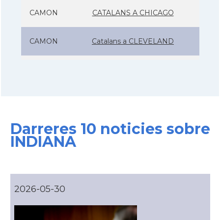
CAMON
CATALANS A CHICAGO
CAMON
Catalans a CLEVELAND
CAMON
Catalans a COLORADO
CAMON
Catalans a COLUMBUS
Darreres 10 noticies sobre
CAMON
Catalans a CONNECTICUT
INDIANA
CAMON
Catalans a DALLAS
CAMON
Catalans a DAVIS
2026-05-30
CAMON
Catalans a DETROIT