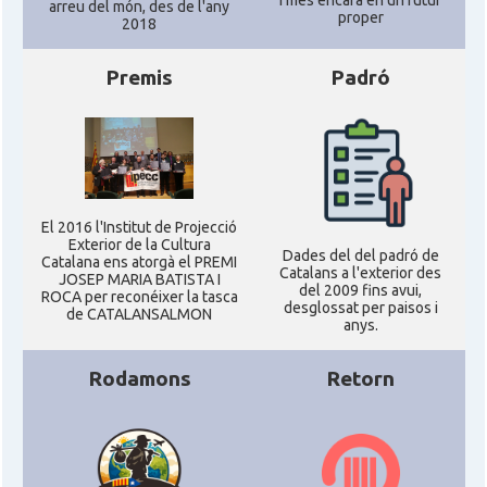
arreu del món, des de l'any
proper
2018
Consolat
Consolat general a Boston
Premis
Padró
Consolat
Consolat general a Chicago
Consolat
Consolat general a Houston
El 2016 l'Institut de Projecció
Consolat
Consolat general a Los Angeles
Exterior de la Cultura
Dades del del padró de
Catalana ens atorgà el PREMI
Catalans a l'exterior des
JOSEP MARIA BATISTA I
del 2009 fins avui,
ROCA per reconéixer la tasca
Consolat
Consolat general a Miami
desglossat per paisos i
de CATALANSALMON
anys.
Consolat
Consolat general a New York City
Rodamons
Retorn
Consolat
Consolat general a San Francisco