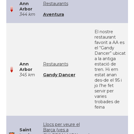
Ann
Restaurants
Arbor
344 km
Aventura
El nostre
restaurant
favorit a AA es
el “Gandy
Dancer” ubicat
a la antiga
Ann
Restaurants
estació de
Arbor
tren. Hi em
345 km
Gandy Dancer
estat anan
des-de el 95 i
jo l’he fet
servir per
varies
trobades de
feina
Llocs per veure el
Saint
Barça (ves a