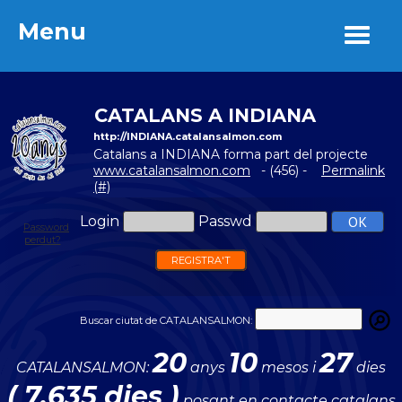
Menu
Menu
CATALANS A INDIANA
http://INDIANA.catalansalmon.com
Catalans a INDIANA forma part del projecte
www.catalansalmon.com
- (456) -
Permalink
(#)
Login
Passwd
Password
perdut?
REGISTRA'T
Buscar ciutat de CATALANSALMON:
20
10
27
CATALANSALMON:
anys
mesos i
dies
( 7.635 dies )
posant en contacte catalans