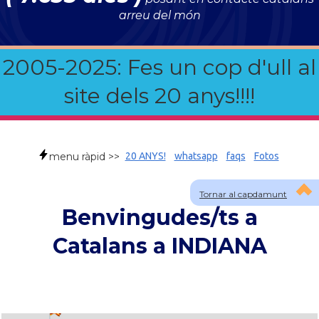
arreu del món
2005-2025: Fes un cop d'ull al
site dels 20 anys!!!!
menu ràpid >>
20 ANYS!
whatsapp
faqs
Fotos
Tornar al capdamunt
Benvingudes/ts a
Catalans a INDIANA