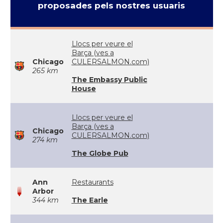
proposades pels nostres usuaris
Llocs per veure el
Barça (ves a
Chicago
CULERSALMON.com)
265 km
The Embassy Public
House
Llocs per veure el
Barça (ves a
Chicago
CULERSALMON.com)
274 km
The Globe Pub
Ann
Restaurants
Arbor
344 km
The Earle