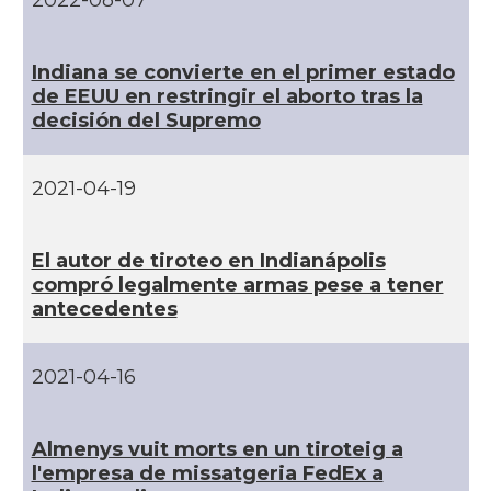
2022-08-07
CAMON
Catalans a Las Vegas
Indiana se convierte en el primer estado
de EEUU en restringir el aborto tras la
decisión del Supremo
CAMON
Catalans a Los Angeles
2021-04-19
CAMON
Catalans a Maine, USA
CAMON
Catalans a MIAMI
El autor de tiroteo en Indianápolis
compró legalmente armas pese a tener
antecedentes
CAMON
Catalans a MINNESOTA
2021-04-16
CAMON
Catalans a NEBRASKA
CAMON
Catalans a NEW MEXICO
Almenys vuit morts en un tiroteig a
l'empresa de missatgeria FedEx a