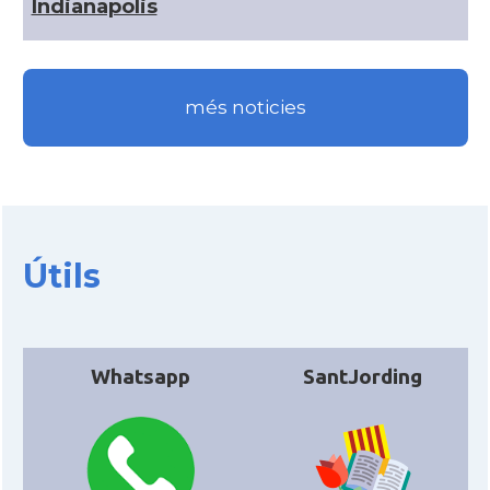
Indianapolis
CAMON
Catalans a New Orleans
CAMON
CATALANS A NEW YORK
més noticies
CAMON
Catalans a OKLAHOMA
CAMON
Catalans a ORLANDO
Útils
Catalans a Philadelphia,
CAMON
Pennsylvania, USA
CAMON
Catalans a PHOENIX
Whatsapp
SantJording
CAMON
Catalans a Portland (OR)
CAMON
Catalans a PROVIDENCE