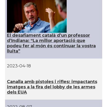
CAMON
Catalans a DURHAM, NC
CAMON
Catalans a Hawaii
El desafiament català d’un professor
CAMON
Catalans a Houston - Texas
d’Indiana: “La millor aportació que
podeu fer al món és continuar la vostra
lluita”
CAMON
Catalans a INDIANA
CAMON
Catalans a IOWA
2023-04-18
CAMON
Catalans a IRVINE
Canalla amb pistoles i rifles: impactants
imatges a la fira del lobby de les armes
dels EUA
CAMON
Catalans a Jacksonville
CAMON
Catalans a Kentucky