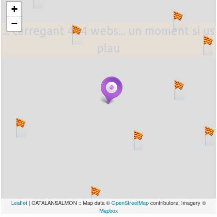
+
−
... carregant 484 webs... un moment si us
plau
Leaflet
| CATALANSALMON :: Map data ©
OpenStreetMap
contributors, Imagery ©
Mapbox