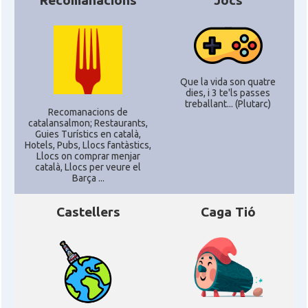
Recomanacions
Jocs
Catalans a Silicon Valley (San Jose),
CAMON
California, USA
CAMON
Catalans a TAMPA
Que la vida son quatre
dies, i 3 te'ls passes
CAMON
Catalans a TENNESSEE
treballant... (Plutarc)
Recomanacions de
catalansalmon; Restaurants,
Guies Turístics en català,
CAMON
Catalans a UTAH
Hotels, Pubs, Llocs fantàstics,
Llocs on comprar menjar
català, Llocs per veure el
CAMON
Catalans a VIRGINIA
Barça ...
Castellers
Caga Tió
CAMON
Catalans a WASHINGTON DC
CAMON
Catalans a WISCONSIN
CAMON
Catalans a WYOMING