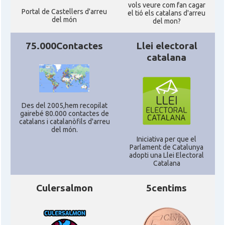
vols veure com fan cagar
Portal de Castellers d'arreu
el tió els catalans d'arreu
del món
American Institute for Catalan
del mon?
Casal
Studies (AICS)
75.000Contactes
Llei electoral
catalana
Casal
Casal Català de Minnesota
Casal
Casal Català del Nord de Califòrnia
Des del 2005,hem recopilat
gairebé 80.000 contactes de
Casal dels Països Catalans a
Casal
catalans i catalanòfils d'arreu
Califòrnia
del món.
Iniciativa per que el
Parlament de Catalunya
Casal
Catalan Institute of America
adopti una Llei Electoral
Catalana
Casal
Fundació Paulí Bellet
Culersalmon
5centims
North American Catalan Society
Casal
(NACS)