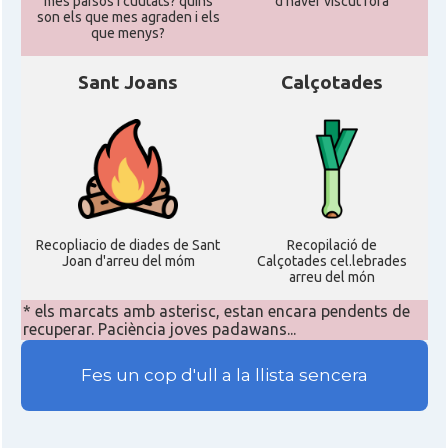
més països i cuutats? quins
d'haver viscut fora
son els que mes agraden i els
que menys?
Sant Joans
Calçotades
Recopliacio de diades de Sant
Recopilació de
Joan d'arreu del móm
Calçotades cel.lebrades
arreu del món
* els marcats amb asterisc, estan encara pendents de
recuperar. Paciència joves padawans...
Fes un cop d'ull a la llista sencera