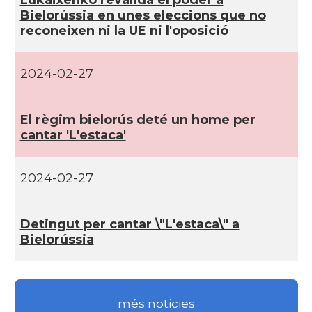
Lukaixenko revalida el poder a
Bielorússia en unes eleccions que no
reconeixen ni la UE ni l'oposició
2024-02-27
El règim bielorús deté un home per
cantar 'L'estaca'
2024-02-27
Detingut per cantar \"L'estaca\" a
Bielorússia
més noticies