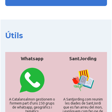
Útils
Whatsapp
SantJording
A Catalansalmon gestionem o
A Santjording.com reunim
formem part d'uns 250 grups
les diades de SantJordi
de whatsapp, geogràfics i
que es fan arreu del mon,
temàtics
i expliquem com fer-ne de