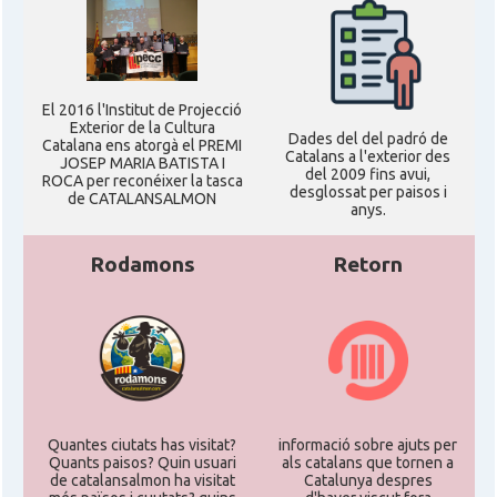
El 2016 l'Institut de Projecció
Exterior de la Cultura
Dades del del padró de
Catalana ens atorgà el PREMI
Catalans a l'exterior des
JOSEP MARIA BATISTA I
del 2009 fins avui,
ROCA per reconéixer la tasca
desglossat per paisos i
de CATALANSALMON
anys.
Rodamons
Retorn
Quantes ciutats has visitat?
informació sobre ajuts per
Quants paisos? Quin usuari
als catalans que tornen a
de catalansalmon ha visitat
Catalunya despres