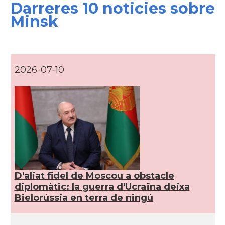
Darreres 10 noticies sobre
Minsk
2026-07-10
D'aliat fidel de Moscou a obstacle
diplomàtic: la guerra d'Ucraïna deixa
Bielorússia en terra de ningú