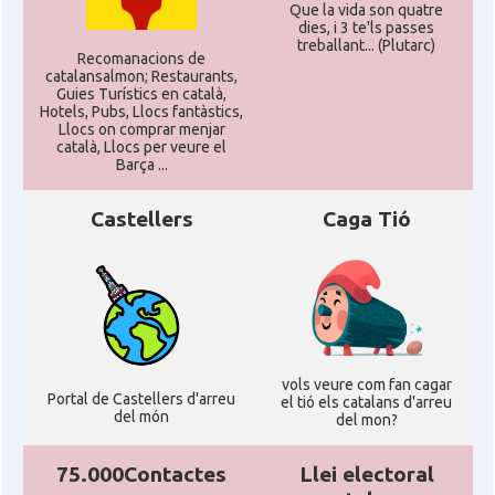
Que la vida son quatre
dies, i 3 te'ls passes
treballant... (Plutarc)
Recomanacions de
catalansalmon; Restaurants,
Guies Turístics en català,
Hotels, Pubs, Llocs fantàstics,
Llocs on comprar menjar
català, Llocs per veure el
Barça ...
Castellers
Caga Tió
vols veure com fan cagar
Portal de Castellers d'arreu
el tió els catalans d'arreu
del món
del mon?
75.000Contactes
Llei electoral