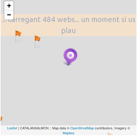
+
−
... carregant 484 webs... un moment si us
plau
Leaflet
| CATALANSALMON :: Map data ©
OpenStreetMap
contributors, Imagery ©
Mapbox