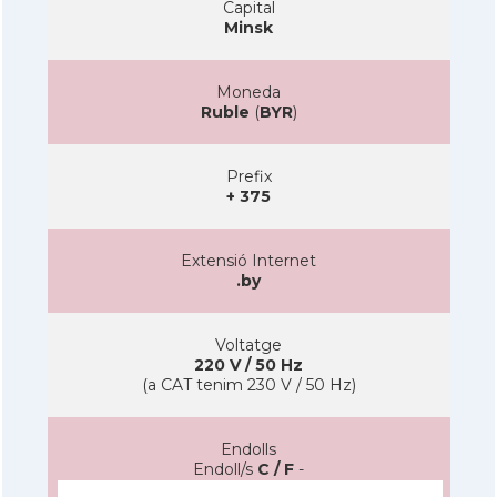
Capital
Minsk
Moneda
Ruble
(
BYR
)
Prefix
+ 375
Extensió Internet
.by
Voltatge
220 V / 50 Hz
(a CAT tenim 230 V / 50 Hz)
Endolls
Endoll/s
C / F
-