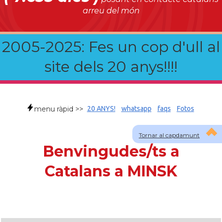
arreu del món
2005-2025: Fes un cop d'ull al
site dels 20 anys!!!!
menu ràpid >>
20 ANYS!
whatsapp
faqs
Fotos
Tornar al capdamunt
Benvingudes/ts a
Catalans a MINSK