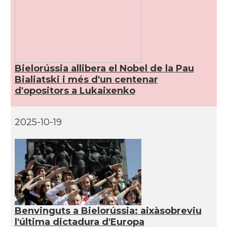
Bielorússia allibera el Nobel de la Pau
Bialiatski i més d'un centenar
d'opositors a Lukaixenko
2025-10-19
Benvinguts a Bielorússia: aixàsobreviu
l'última dictadura d'Europa