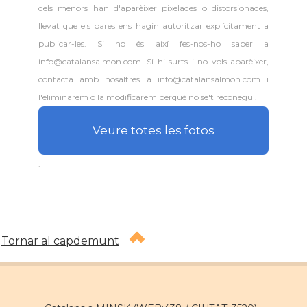
dels menors han d'aparèixer pixelades o distorsionades
,
llevat que els pares ens hagin autoritzar explícitament a
publicar-les. Si no és així fes-nos-ho saber a
info@catalansalmon.com. Si hi surts i no vols aparèixer,
contacta amb nosaltres a info@catalansalmon.com i
l'eliminarem o la modificarem perquè no se't reconegui.
Veure totes les fotos
.
Tornar al capdemunt