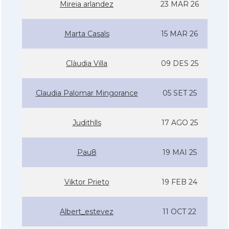
Mireia arlandez
23 MAR 26
Marta Casals
15 MAR 26
Clàudia Villa
09 DES 25
Claudia Palomar Mingorance
05 SET 25
Judithlls
17 AGO 25
Pau8
19 MAI 25
Viktor Prieto
19 FEB 24
Albert_estevez
11 OCT 22