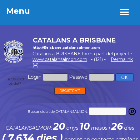
Menu
Menu
CATALANS A BRISBANE
http://Brisbane.catalansalmon.com
Catalans a BRISBANE forma part del projecte
www.catalansalmon.com
- (121) -
Permalink
(#)
Login
Passwd
Password
perdut?
REGISTRA'T
Buscar ciutat de CATALANSALMON:
20
10
26
CATALANSALMON:
anys
mesos i
dies
( 7.634 dies )
posant en contacte catalans