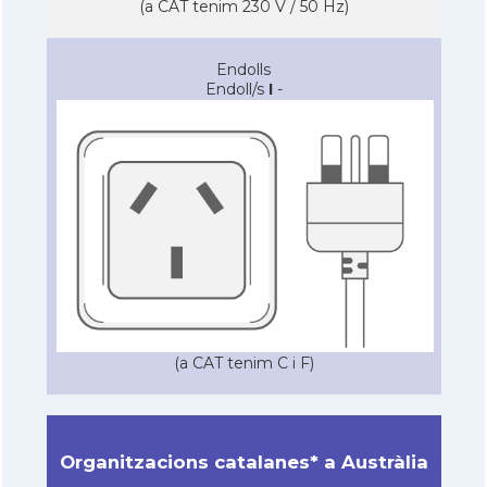
(a CAT tenim 230 V / 50 Hz)
Endolls
Endoll/s
I
-
(a CAT tenim C i F)
Organitzacions catalanes* a Austràlia