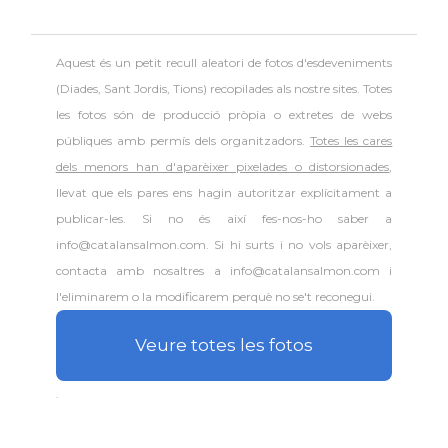
Aquest és un petit recull aleatori de
fotos d'esdeveniments
(Diades, Sant Jordis, Tions) recopilades als nostre sites. Totes
les fotos són de producció pròpia o extretes de webs
públiques amb permís dels organitzadors.
Totes les cares
dels menors han d'aparèixer pixelades o distorsionades
,
llevat que els pares ens hagin autoritzar explícitament a
publicar-les. Si no és així fes-nos-ho saber a
info@catalansalmon.com. Si hi surts i no vols aparèixer,
contacta amb nosaltres a info@catalansalmon.com i
l'eliminarem o la modificarem perquè no se't reconegui.
Veure totes les fotos
.