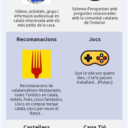
Sistema d'enquestes amb
Ví­deos, activitats, grups i
preguntes relacionades
informació audiovisual en
amb la comunitat catalana
català relacionada amb els
de l'exterior
més petits de la casa.
Recomanacions
Jocs
Que la vida son quatre
dies, i 3 te'ls passes
treballant... (Plutarc)
Recomanacions de
catalansalmon; Restaurants,
Guies Turístics en català,
Hotels, Pubs, Llocs fantàstics,
Llocs on comprar menjar
català, Llocs per veure el
Barça ...
Castellers
Caga Tió