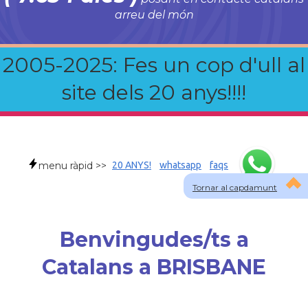
arreu del món
2005-2025: Fes un cop d'ull al
site dels 20 anys!!!!
menu ràpid >>
20 ANYS!
whatsapp
faqs
Tornar al capdamunt
Benvingudes/ts a
Catalans a BRISBANE