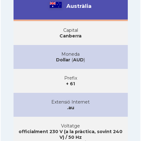
Austràlia
Capital
Canberra
Moneda
Dollar
(
AUD
)
Prefix
+ 61
Extensió Internet
.au
Voltatge
officialment 230 V (a la pràctica, sovint 240
V) / 50 Hz