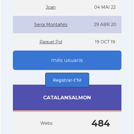
Joan
04 MAI 22
Sergi Montañés
29 ABR 20
Raquel Pol
19 OCT 19
més usuaris
Registrar-t'hi!
CATALANSALMON
484
Webs