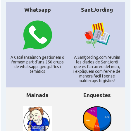
Whatsapp
SantJording
A Catalansalmon gestionem o
A Santjording.com reunim
formem part d'uns 250 grups
les diades de SantJordi
de whatsapp, geogràfics i
que es fan arreu del mon,
temàtics
i expliquem com fer-ne de
manera fàcil i sense
maldecaps logí­stics!
Mainada
Enquestes