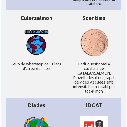
Catalana
Culersalmon
5centims
Grup de whatsapp de Culers
Petit qüestionari a
d'arreu del mon
catalans de
CATALANSALMON.
Pinzellades d'un grapat
de vides viscudes amb
intensitat i en català per
tot el món
Diades
IDCAT