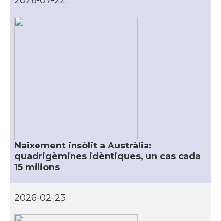
2026-07-22
Ambaixada
Ambaixada espanyola a Austràlia
* + ambaixades i consolats
Naixement insòlit a Austràlia:
quadrigèmines idèntiques, un cas cada
15 milions
2026-02-23