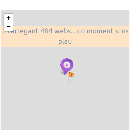
+
−
... carregant 484 webs... un moment si us
plau