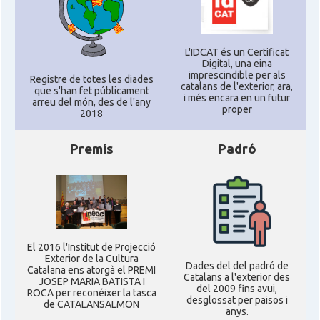
L'IDCAT és un Certificat
Digital, una eina
imprescindible per als
Registre de totes les diades
catalans de l'exterior, ara,
que s'han fet públicament
i més encara en un futur
arreu del món, des de l'any
proper
2018
Premis
Padró
El 2016 l'Institut de Projecció
Exterior de la Cultura
Dades del del padró de
Catalana ens atorgà el PREMI
Catalans a l'exterior des
JOSEP MARIA BATISTA I
del 2009 fins avui,
ROCA per reconéixer la tasca
desglossat per paisos i
de CATALANSALMON
anys.