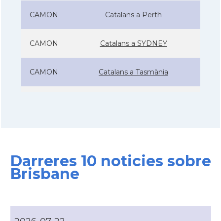
CAMON
Catalans a Perth
CAMON
Catalans a SYDNEY
CAMON
Catalans a Tasmània
CAMON
Catalanes a Warrnambool
Casal
Casal Català de Nova Gal·les del Sud
Darreres 10 noticies sobre
Casal
Casal Català de Victòria
Brisbane
Consolat
Consolat general a Melbourne
Consolat
Consolat general a Sydney