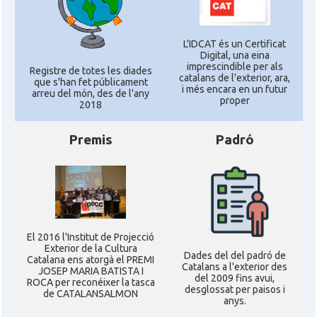
L'IDCAT és un Certificat
Digital, una eina
imprescindible per als
Registre de totes les diades
catalans de l'exterior, ara,
que s'han fet públicament
i més encara en un futur
arreu del món, des de l'any
proper
2018
Premis
Padró
El 2016 l'Institut de Projecció
Exterior de la Cultura
Dades del del padró de
Catalana ens atorgà el PREMI
Catalans a l'exterior des
JOSEP MARIA BATISTA I
del 2009 fins avui,
ROCA per reconéixer la tasca
desglossat per paisos i
de CATALANSALMON
anys.