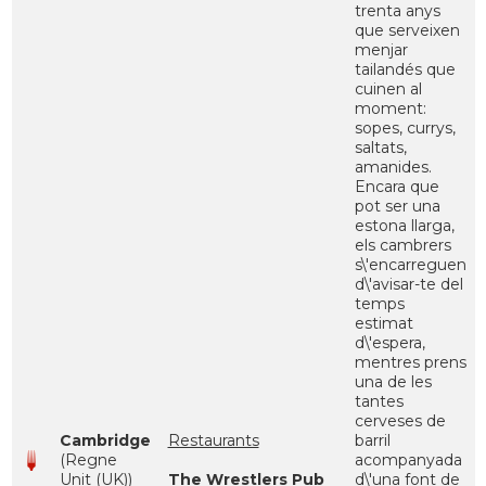
trenta anys
que serveixen
menjar
tailandés que
cuinen al
moment:
sopes, currys,
saltats,
amanides.
Encara que
pot ser una
estona llarga,
els cambrers
s\'encarreguen
d\'avisar-te del
temps
estimat
d\'espera,
mentres prens
una de les
tantes
cerveses de
Cambridge
Restaurants
barril
(Regne
acompanyada
Unit (UK))
The Wrestlers Pub
d\'una font de