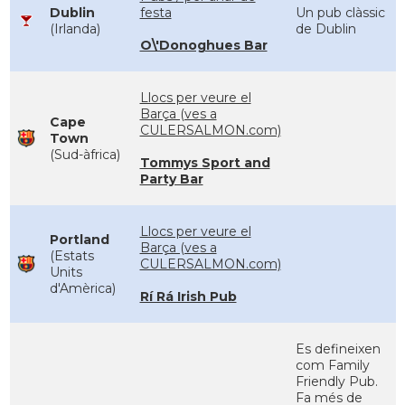
Dublin
festa
Un pub clàssic
(Irlanda)
de Dublin
O\'Donoghues Bar
Llocs per veure el
Barça (ves a
Cape
CULERSALMON.com)
Town
(Sud-àfrica)
Tommys Sport and
Party Bar
Llocs per veure el
Portland
Barça (ves a
(Estats
CULERSALMON.com)
Units
d'Amèrica)
Rí Rá Irish Pub
Es defineixen
com Family
Friendly Pub.
Fa més de