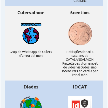
Catalana
Culersalmon
5centims
Grup de whatsapp de Culers
Petit qüestionari a
d'arreu del mon
catalans de
CATALANSALMON.
Pinzellades d'un grapat
de vides viscudes amb
intensitat i en català per
tot el món
Diades
IDCAT