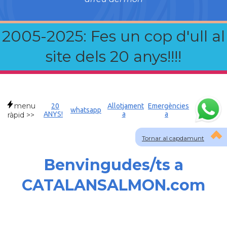
2005-2025: Fes un cop d'ull al
site dels 20 anys!!!!
menu
20
Allotjament
Emergències
whatsapp
ANYS!
a
a
ràpid >>
Tornar al capdamunt
Benvingudes/ts a
CATALANSALMON.com