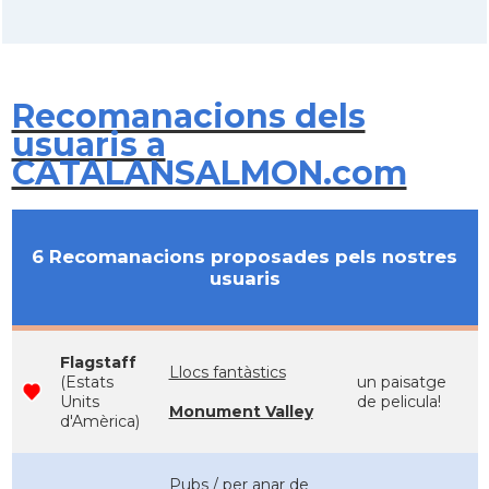
Recomanacions dels
usuaris a
CATALANSALMON.com
6 Recomanacions proposades pels nostres
usuaris
Flagstaff
Llocs fantàstics
(Estats
un paisatge
Units
de pelicula!
Monument Valley
d'Amèrica)
Pubs / per anar de