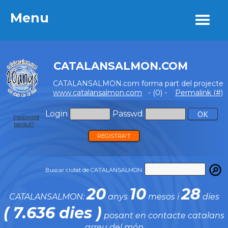
Menu
Menu
CATALANSALMON.COM
CATALANSALMON.com forma part del projecte
www.catalansalmon.com
- (0) -
Permalink (#)
Login
Passwd
Password
perdut?
REGISTRA'T
Buscar ciutat de CATALANSALMON:
20
10
28
CATALANSALMON:
anys
mesos i
dies
( 7.636 dies )
posant en contacte catalans
arreu del món