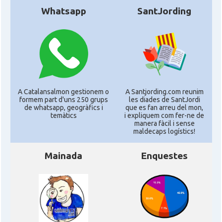
Whatsapp
SantJording
A Catalansalmon gestionem o
A Santjording.com reunim
formem part d'uns 250 grups
les diades de SantJordi
de whatsapp, geogràfics i
que es fan arreu del mon,
temàtics
i expliquem com fer-ne de
manera fàcil i sense
maldecaps logí­stics!
Mainada
Enquestes