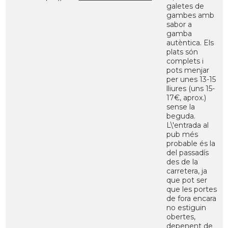
galetes de
gambes amb
sabor a
gamba
autèntica. Els
plats són
complets i
pots menjar
per unes 13-15
lliures (uns 15-
17€, aprox.)
sense la
beguda.
L\'entrada al
pub més
probable és la
del passadís
des de la
carretera, ja
que pot ser
que les portes
de fora encara
no estiguin
obertes,
depenent de