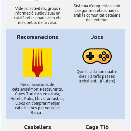
Sistema d'enquestes amb
Ví­deos, activitats, grups i
preguntes relacionades
informació audiovisual en
amb la comunitat catalana
català relacionada amb els
de l'exterior
més petits de la casa.
Recomanacions
Jocs
Que la vida son quatre
dies, i 3 te'ls passes
treballant... (Plutarc)
Recomanacions de
catalansalmon; Restaurants,
Guies Turístics en català,
Hotels, Pubs, Llocs fantàstics,
Llocs on comprar menjar
català, Llocs per veure el
Barça ...
Castellers
Caga Tió