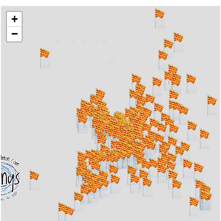
+
−
... carregant 484 webs... un moment si us
plau