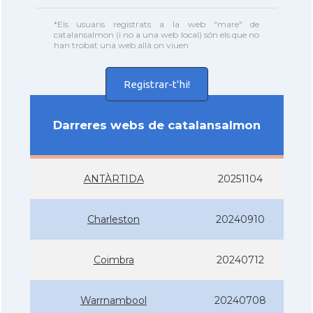
*Els usuaris registrats a la web "mare" de
catalansalmon (i no a una web local) són els que no
han trobat una web allà on viuen
Registrar-t'hi!
Darreres webs de catalansalmon
ANTÀRTIDA
20251104
Charleston
20240910
Coimbra
20240712
Warrnambool
20240708