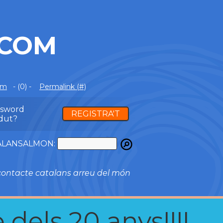
.COM
om
- (0) -
Permalink (#)
ssword
REGISTRA'T
dut?
ATALANSALMON:
ontacte catalans arreu del món
 dels 20 anys!!!!