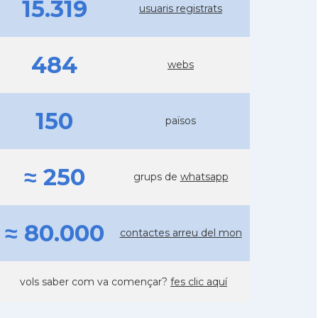
15.319
usuaris registrats
484
webs
150
països
≈ 250
grups de
whatsapp
≈ 80.000
contactes arreu del mon
vols saber com va començar?
fes clic aquí