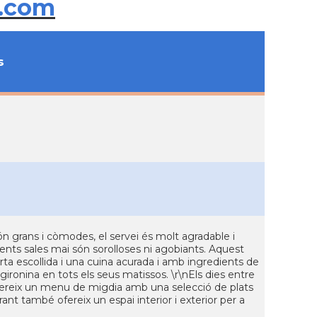
.com
s
ón grans i còmodes, el servei és molt agradable i
erents sales mai són sorolloses ni agobiants. Aquest
rta escollida i una cuina acurada i amb ingredients de
 gironina en tots els seus matissos. \r\nEls dies entre
ofereix un menu de migdia amb una selecció de plats
rant també ofereix un espai interior i exterior per a