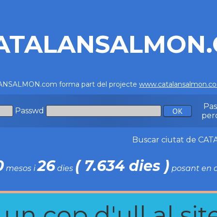
ATALANSALMON
NSALMON.com forma part del projecte
www.catalansalmon.c
Pa
Passwd
per
Buscar ciutat de C
0
26
( 7.634 dies )
mesos i
dies
posant en c
n cop d'ull al site