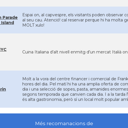
Espai on, al capvespre, els visitants poden observar 
n Parade
al seu cau. Atenció! cal reservar perque hi ha molta 
p Island
MOLT xulo!
NYC
Cuina Italiana d’alt nivell enmitg d’un mercat Italià on
Molt a la vora del centre financer i comercial de Frankf
hores del dia. Pel matí hi ha una amplia oferta de co
rin
dia i una selecció de sopes, pasta, amanides enormes i 
segons temporada que canvien cada dia. I a la tarda l\'
és alta gastronomia, però sí un local molt popular am
Més recomanacions de