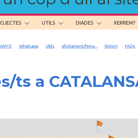
ROJECTES
UTILS
DIADES
XERREM?
 ANYS!
Whatsapp
Utils
allotjament/feina...
Retorn
FAQs
es/ts a CATALAN