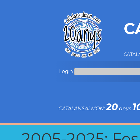
C
CATALA
Login
20
1
CATALANSALMON:
anys
2005-2025: Fes u