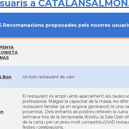
usuaris a CATALANSALMON
6 Recomanacions proposades pels nostres usuari
PENYA
LONISTA
NAS
& Bon
Un bon restaurant de carn
El restaurant és ampli i amb aparcament, les taules s
professional. Malgrat la capacitat de la masia, les dif
restaurant familiar (ja en segona generació) té una ca
an
proximitat. Dels entrants als postres reflexen la cuina
setmana fora de la temporada d\'estiu, la Sala Gran 
de la carta i per un preu molt competitiu.\r\nEl restau
festes i celebracions.