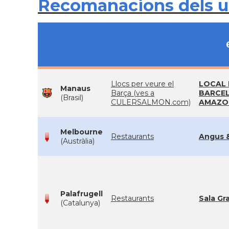
Recomanacions dels 
Llocs per veure el
LOCAL 
Manaus
Barça (ves a
BARCE
(Brasil)
CULERSALMON.com)
AMAZO
Melbourne
Restaurants
Angus 
(Austràlia)
Palafrugell
Restaurants
Sala Gr
(Catalunya)