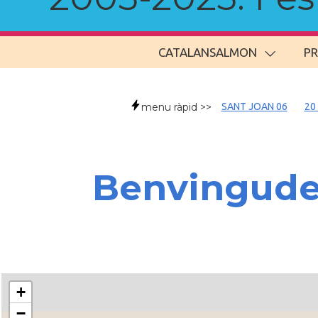
CATALANSALMON
P
menu ràpid >>
SANT JOAN 06
20
Benvingud
+
−