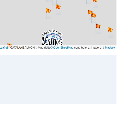
Leaflet
| CATALANSALMON :: Map data ©
OpenStreetMap
contributors, Imagery ©
Mapbox