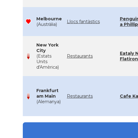
Melbourne
Pengui
Llocs fantàstics
(Austràlia)
a Philli
New York
City
Eataly 
(Estats
Restaurants
Flatiron
Units
d'Amèrica)
Frankfurt
am Main
Restaurants
Cafe Ka
(Alemanya)