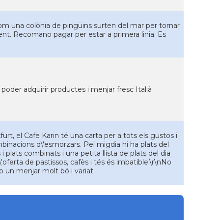
com una colònia de pingüins surten del mar per tornar
gent. Recomano pagar per estar a primera linia. Es
 poder adquirir productes i menjar fresc Italià
urt, el Cafe Karin té una carta per a tots els gustos i
mbinacions d\'esmorzars. Pel migdia hi ha plats del
plats combinats i una petita llista de plats del dia
oferta de pastissos, cafès i tés és imbatible.\r\nNo
b un menjar molt bó i variat.