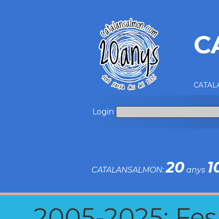
C
CATALA
Login
20
1
CATALANSALMON:
anys
2005-2025: Fes u