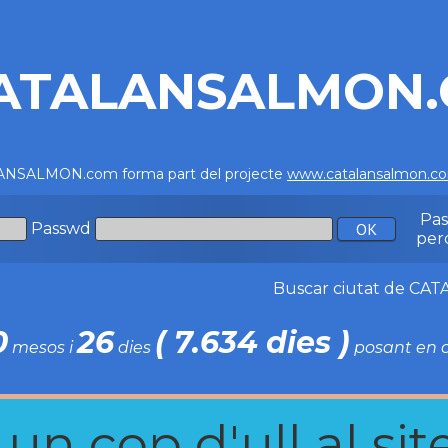
ATALANSALMON
NSALMON.com forma part del projecte
www.catalansalmon.c
Pa
Passwd
per
Buscar ciutat de C
0
26
( 7.634 dies )
mesos i
dies
posant en c
n cop d'ull al site