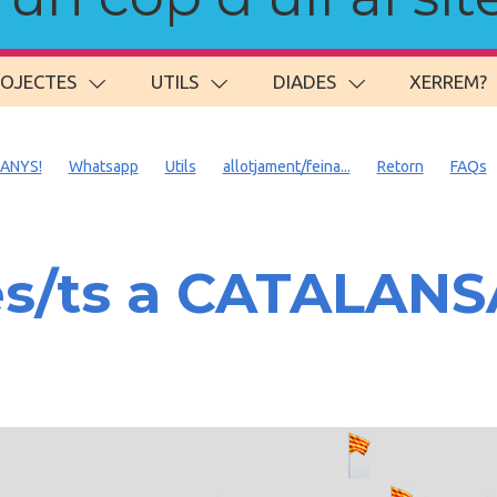
ROJECTES
UTILS
DIADES
XERREM?
 ANYS!
Whatsapp
Utils
allotjament/feina...
Retorn
FAQs
es/ts a CATALAN