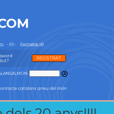
.COM
om
- (0) -
Permalink (#)
ssword
REGISTRA'T
dut?
ATALANSALMON:
ontacte catalans arreu del món
 dels 20 anys!!!!