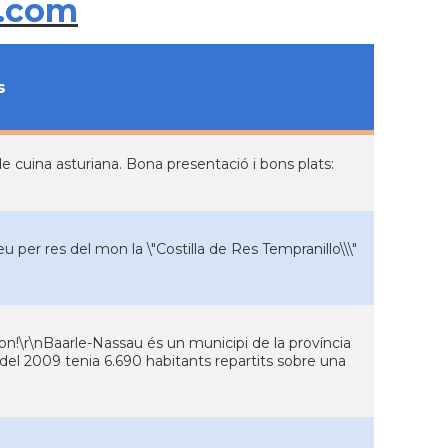
.com
s
s de cuina asturiana. Bona presentació i bons plats:
er res del mon la \"Costilla de Res Tempranillo\\\"
n!\r\nBaarle-Nassau és un municipi de la província
 del 2009 tenia 6.690 habitants repartits sobre una