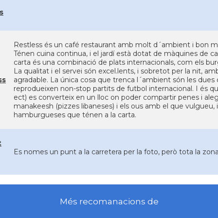
s
Restless és un café restaurant amb molt d´ambient i bon me
Ténen cuina continua, i el jardí està dotat de màquines de cale
carta és una combinació de plats internacionals, com els burgu
La qualitat i el servei són excel.lents, i sobretot per la nit, a
ss
agradable. La única cosa que trenca l´ambient són les dues o
reprodueixen non-stop partits de futbol internacional. I és q
ect) es converteix en un lloc on poder compartir penes i ale
manakeesh (pizzes libaneses) i els ous amb el que vulgueu, i
hamburgueses que ténen a la carta.
t
Es nomes un punt a la carretera per la foto, però tota la zona 
Més recomanacions de