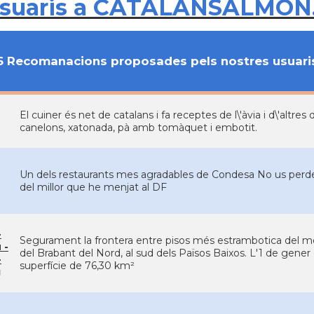
usuaris a CATALANSALMON
6 Recomanacions proposades pels nostres usuari
El cuiner és net de catalans i fa receptes de l\'àvia i d\'altre
canelons, xatonada, pà amb tomàquet i embotit.
Un dels restaurants mes agradables de Condesa No us perdeu p
del millor que he menjat al DF
-
Segurament la frontera entre pisos més estrambotica del mo
 -
del Brabant del Nord, al sud dels Països Baixos. L'1 de gener
-
superfície de 76,30 km²
g