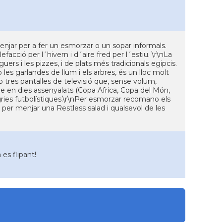
njar per a fer un esmorzar o un sopar informals.
facció per l´hivern i d´aire fred per l´estiu. \r\nLa
ers i les pizzes, i de plats més tradicionals egipcis.
mb les garlandes de llum i els arbres, és un lloc molt
 tres pantalles de televisió que, sense volum,
ue en dies assenyalats (Copa Africa, Copa del Món,
gries futbolístiques.\r\nPer esmorzar recomano els
 per menjar una Restless salad i qualsevol de les
es flipant!