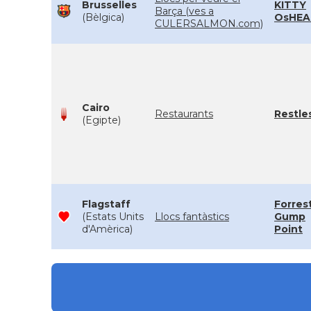
Brusselles
KITTY
Barça (ves a
(Bèlgica)
OsHEA
CULERSALMON.com)
Cairo
Restaurants
Restle
(Egipte)
Flagstaff
Forres
(Estats Units
Llocs fantàstics
Gump
d'Amèrica)
Point