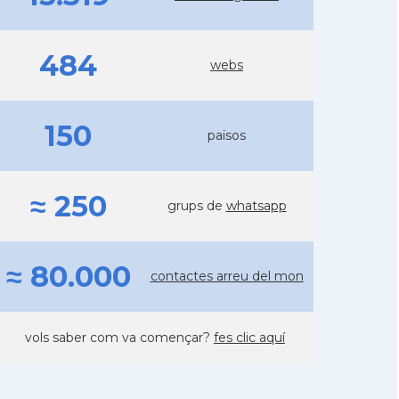
484
webs
150
països
≈ 250
grups de
whatsapp
≈ 80.000
contactes arreu del mon
vols saber com va començar?
fes clic aquí