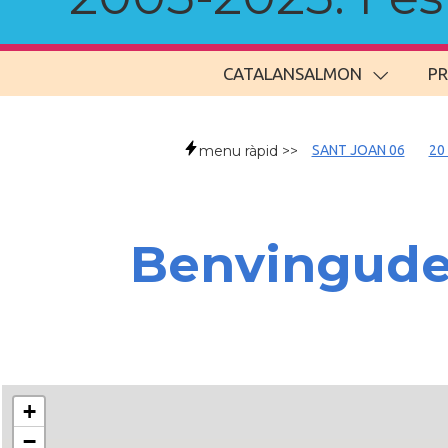
CATALANSALMON
P
menu ràpid >>
SANT JOAN 06
20
Benvingud
+
−