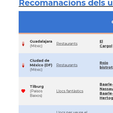
Recomanacions dels 
Guadalajara
El
Restaurants
(Mèxic)
Cargol
Ciudad de
Rojo
México (DF)
Restaurants
bistrot
(Mèxic)
Baarle
Tilburg
Nassau
(Països
Llocs fantàstics
Baarle
Baixos)
Herto
Llocs per veure el