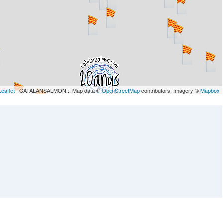
Leaflet
| CATALANSALMON :: Map data ©
OpenStreetMap
contributors, Imagery ©
Mapbox