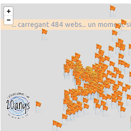
+
−
... carregant 484 webs... un moment si