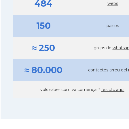
484
webs
150
països
≈ 250
grups de
whatsa
≈ 80.000
contactes arreu del
vols saber com va començar?
fes clic aquí