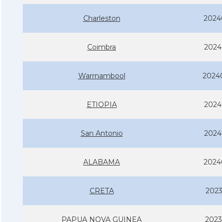
Charleston
2024
Coimbra
2024
Warrnambool
2024
ETIOPIA
2024
San Antonio
2024
ALABAMA
2024
CRETA
2023
PAPUA NOVA GUINEA
2023