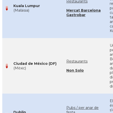
Restaurants
r
Kuala Lumpur
p
(Malàisia)
Mercat Barcelona
c
Gastrobar
t
an
c
K
U
p
am
B
Restaurants
Ciudad de México (DF)
a
(Mèxic)
d
Non Solo
p
d
p
di
E
és
Pubs / per anar de
s
Dublin
festa