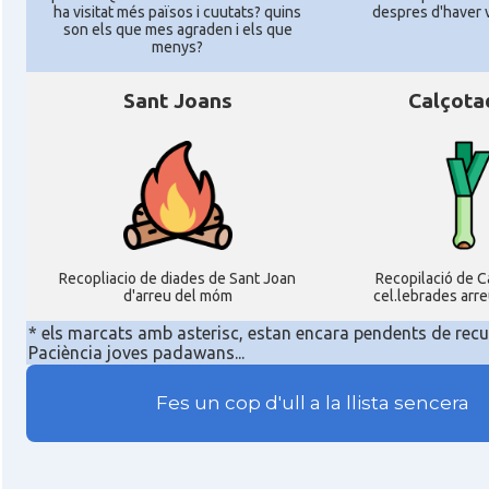
ha visitat més països i cuutats? quins
despres d'haver v
son els que mes agraden i els que
menys?
Sant Joans
Calçota
Recopliacio de diades de Sant Joan
Recopilació de C
d'arreu del móm
cel.lebrades arr
* els marcats amb asterisc, estan encara pendents de recu
Paciència joves padawans...
Fes un cop d'ull a la llista sencera