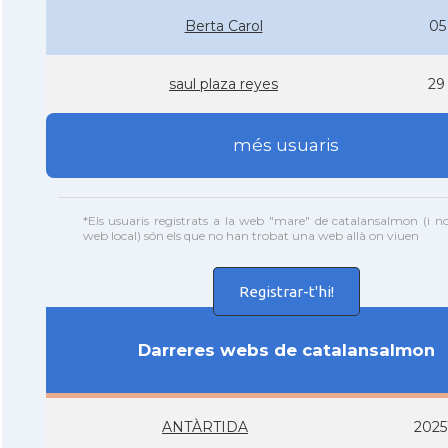
Berta Carol
05
saul plaza reyes
29
més usuaris
*Els usuaris registrats a la web "mare" de catalansalmon (i n
web local) són els que no han trobat una web allà on viuen
Registrar-t'hi!
Darreres webs de catalansalmon
ANTÀRTIDA
2025