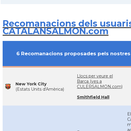
Recomanacions dels usuari
CATALANSALMON.com
6 Recomanacions proposades pels nostres 
Llocs per veure el
Barça (ves a
New York City
CULERSALMON.com)
(Estats Units d'Amèrica)
Smithfield Hall
E
C
m
a