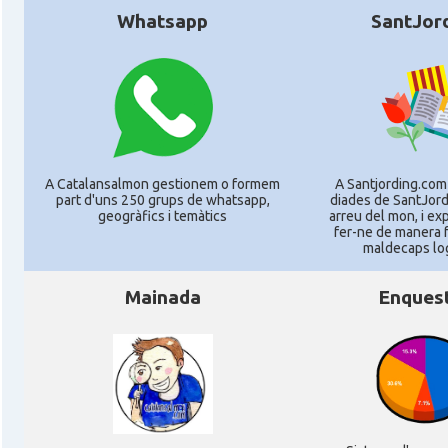
Whatsapp
SantJor
A Catalansalmon gestionem o formem
A Santjording.com
part d'uns 250 grups de whatsapp,
diades de SantJord
geogràfics i temàtics
arreu del mon, i e
fer-ne de manera f
maldecaps logí
Mainada
Enques