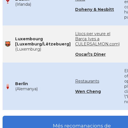
e
(Irlanda)
c
Doheny & Nesbitt
h
p
Llocs per veure el
Luxembourg
Barça (ves a
[Luxemburg/Lëtzebuerg]
CULERSALMON.com)
(Luxemburg)
Oscar\'s Diner
E
o
Restaurants
o
Berlin
pl
(Alemanya)
Wen Cheng
c
\
no
Més recomanacions de