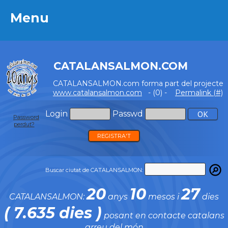
Menu
Menu
CATALANSALMON.COM
CATALANSALMON.com forma part del projecte
www.catalansalmon.com
- (0) -
Permalink (#)
Login
Passwd
Password
perdut?
REGISTRA'T
Buscar ciutat de CATALANSALMON:
20
10
27
CATALANSALMON:
anys
mesos i
dies
( 7.635 dies )
posant en contacte catalans
arreu del món