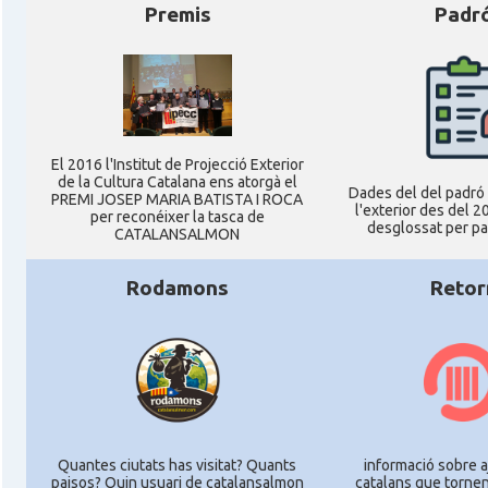
Premis
Padr
El 2016 l'Institut de Projecció Exterior
de la Cultura Catalana ens atorgà el
Dades del del padró 
PREMI JOSEP MARIA BATISTA I ROCA
l'exterior des del 2
per reconéixer la tasca de
desglossat per pai
CATALANSALMON
Rodamons
Retor
Quantes ciutats has visitat? Quants
informació sobre a
paisos? Quin usuari de catalansalmon
catalans que tornen