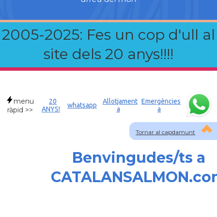
2005-2025: Fes un cop d'ull al
site dels 20 anys!!!!
menu
20
Allotjament
Emergències
whatsapp
ANYS!
a
a
ràpid >>
Tornar al capdamunt
Benvingudes/ts a
CATALANSALMON.co