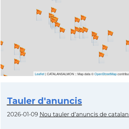
Leaflet
| CATALANSALMON :: Map data ©
OpenStreetMap
contribu
Tauler d'anuncis
2026-01-09
Nou tauler d'anuncis de catala