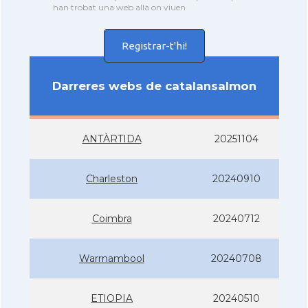
han trobat una web allà on viuen
Registrar-t'hi!
Darreres webs de catalansalmon
ANTÀRTIDA
20251104
Charleston
20240910
Coimbra
20240712
Warrnambool
20240708
ETIOPIA
20240510