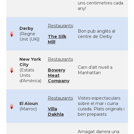
uns centimetres cada
any!
Restaurants
Derby
Bon pub anglès al
(Regne
The Silk
centre de Derby
Unit (UK))
Mill
New York
Restaurants
City
Carn d’alt nivell a
(Estats
Bowery
Manhattan
Units
Meat
d'Amèrica)
Company
Restaurants
Vistes espectaculars
El Aioun
sobre el mar i cuina
(Marroc)
Villa
curada. Plats originals i
Dakhla
ben preparats
Amagat darrera una