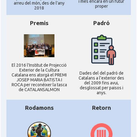
i més encara en un futur
arreu del món, des de l'any
proper
2018
Premis
Padró
El 2016 l'Institut de Projecció
Exterior de la Cultura
Dades del del padró de
Catalana ens atorgà el PREMI
Catalans a l'exterior des
JOSEP MARIA BATISTA I
del 2009 fins avui,
ROCA per reconéixer la tasca
desglossat per paisos i
de CATALANSALMON
anys.
Rodamons
Retorn