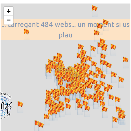
+
−
... carregant 484 webs... un moment si us
plau