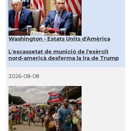
Washington - Estats Units d'Amèrica
L'escassetat de munició de l'exèrcit
nord-americà desferma la ira de Trump
2026-08-08