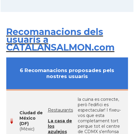
Recomanacions dels
usuaris a
CATALANSALMON.com
6 Recomanacions proposades pels
nostres usuaris
la cuina es correcte,
però l'edifici es
Restaurants
espectacular! I fixeu-
Ciudad de
vos que esta
México
La casa de
completament tort
(DF)
los
perque tot el centre
(Mèxic)
azulejos
de CDMX s'enfonsa