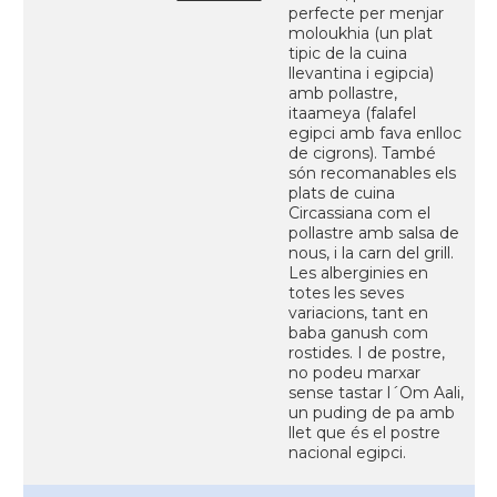
perfecte per menjar
moloukhia (un plat
tipic de la cuina
llevantina i egipcia)
amb pollastre,
itaameya (falafel
egipci amb fava enlloc
de cigrons). També
són recomanables els
plats de cuina
Circassiana com el
pollastre amb salsa de
nous, i la carn del grill.
Les alberginies en
totes les seves
variacions, tant en
baba ganush com
rostides. I de postre,
no podeu marxar
sense tastar l´Om Aali,
un puding de pa amb
llet que és el postre
nacional egipci.