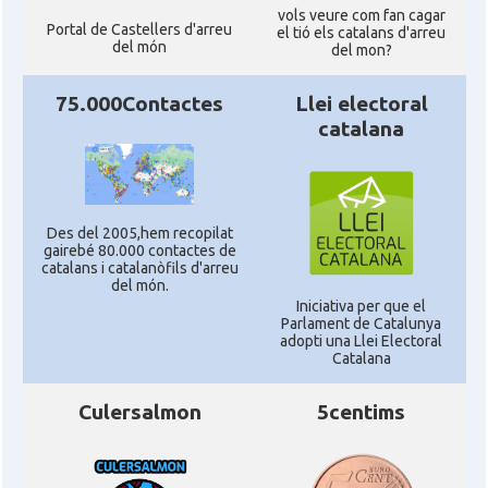
vols veure com fan cagar
Portal de Castellers d'arreu
el tió els catalans d'arreu
del món
del mon?
75.000Contactes
Llei electoral
catalana
Des del 2005,hem recopilat
gairebé 80.000 contactes de
catalans i catalanòfils d'arreu
del món.
Iniciativa per que el
Parlament de Catalunya
adopti una Llei Electoral
Catalana
Culersalmon
5centims