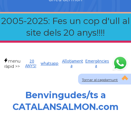
2005-2025: Fes un cop d'ull al
site dels 20 anys!!!!
menu
20
Allotjament
Emergències
whatsapp
ANYS!
a
a
ràpid >>
Tornar al capdamunt
Benvingudes/ts a
CATALANSALMON.com