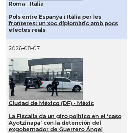
Roma - Itàlia
Pols entre Espanya i Itàlia per les
fronteres: un xoc diplomàtic amb pocs
efectes reals
2026-08-07
Ciudad de México (DF) - Mèxic
La Fiscalía da un giro político en el ‘caso
Ayotzinapa’ con la detención del
exgobernador de Guerrero Ángel