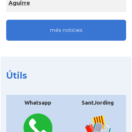
Aguirre
més noticies
Útils
Whatsapp
SantJording