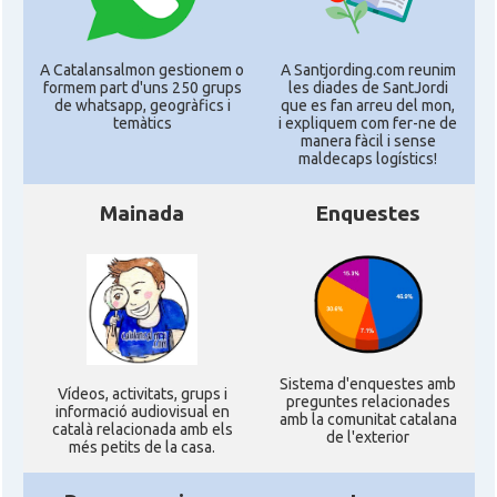
A Catalansalmon gestionem o
A Santjording.com reunim
formem part d'uns 250 grups
les diades de SantJordi
de whatsapp, geogràfics i
que es fan arreu del mon,
temàtics
i expliquem com fer-ne de
manera fàcil i sense
maldecaps logí­stics!
Mainada
Enquestes
Sistema d'enquestes amb
Ví­deos, activitats, grups i
preguntes relacionades
informació audiovisual en
amb la comunitat catalana
català relacionada amb els
de l'exterior
més petits de la casa.