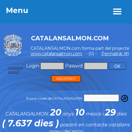
Menu
Menu
CATALANSALMON.COM
CATALANSALMON.com forma part del projecte
www.catalansalmon.com
- (0) -
Permalink (#)
Login
Passwd
Password
perdut?
REGISTRA'T
Buscar ciutat de CATALANSALMON:
20
10
29
CATALANSALMON:
anys
mesos i
dies
( 7.637 dies )
posant en contacte catalans
arreu del món