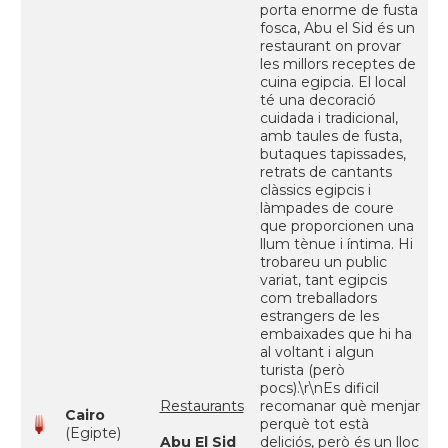
porta enorme de fusta
fosca, Abu el Sid és un
restaurant on provar
les millors receptes de
cuina egipcia. El local
té una decoració
cuidada i tradicional,
amb taules de fusta,
butaques tapissades,
retrats de cantants
clàssics egipcis i
làmpades de coure
que proporcionen una
llum tènue i íntima. Hi
trobareu un public
variat, tant egipcis
com treballadors
estrangers de les
embaixades que hi ha
al voltant i algun
turista (però
pocs).\r\nEs dificil
Restaurants
recomanar què menjar
Cairo
perquè tot està
(Egipte)
Abu El Sid
deliciós, però és un lloc