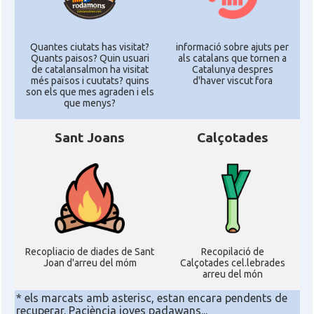
Quantes ciutats has visitat?
informació sobre ajuts per
Quants paisos? Quin usuari
als catalans que tornen a
de catalansalmon ha visitat
Catalunya despres
més països i cuutats? quins
d'haver viscut fora
son els que mes agraden i els
que menys?
Sant Joans
Calçotades
Recopliacio de diades de Sant
Recopilació de
Joan d'arreu del móm
Calçotades cel.lebrades
arreu del món
* els marcats amb asterisc, estan encara pendents de
recuperar. Paciència joves padawans...