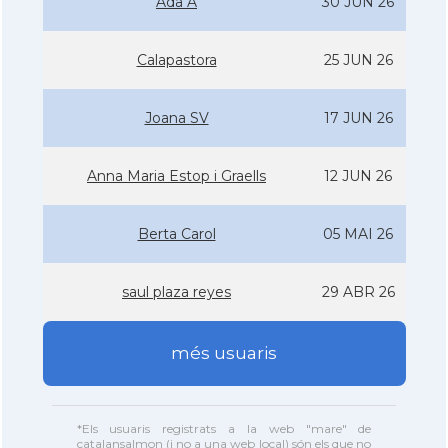
Ada A
30 JUN 26
Calapastora
25 JUN 26
Joana SV
17 JUN 26
Anna Maria Estop i Graells
12 JUN 26
Berta Carol
05 MAI 26
saul plaza reyes
29 ABR 26
més usuaris
*Els usuaris registrats a la web "mare" de
catalansalmon (i no a una web local) són els que no