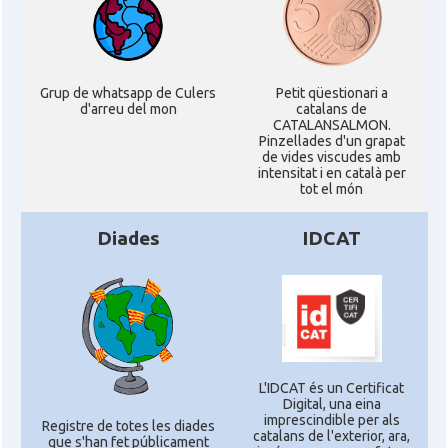
Grup de whatsapp de Culers
Petit qüestionari a
d'arreu del mon
catalans de
CATALANSALMON.
Pinzellades d'un grapat
de vides viscudes amb
intensitat i en català per
tot el món
Diades
IDCAT
L'IDCAT és un Certificat
Digital, una eina
imprescindible per als
Registre de totes les diades
catalans de l'exterior, ara,
que s'han fet públicament