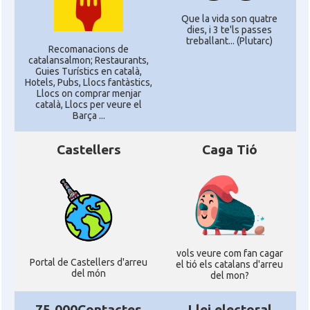
Que la vida son quatre
dies, i 3 te'ls passes
treballant... (Plutarc)
Recomanacions de
catalansalmon; Restaurants,
Guies Turístics en català,
Hotels, Pubs, Llocs fantàstics,
Llocs on comprar menjar
català, Llocs per veure el
Barça ...
Castellers
Caga Tió
vols veure com fan cagar
Portal de Castellers d'arreu
el tió els catalans d'arreu
del món
del mon?
75.000Contactes
Llei electoral