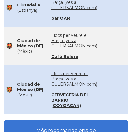
Barça (ves a
Ciutadella
CULERSALMON.com)
(Espanya)
bar OAR
Llocs per veure el
Ciudad de
Barça (ves a
México (DF)
CULERSALMON.com)
(Mèxic)
Café Bolero
Llocs per veure el
Barça (ves a
Ciudad de
CULERSALMON.com)
México (DF)
(Mèxic)
CERVECERIA DEL
BARRIO
(COYOACAN)
Més recomanacions de