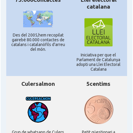
catalana
Des del 2005,hem recopilat
gairebé 80.000 contactes de
catalans i catalanòfils d'arreu
del món.
Iniciativa per que el
Parlament de Catalunya
adopti una Llei Electoral
Catalana
Culersalmon
5centims
Grup de whatsapp de Culers
Petit qüestionari a