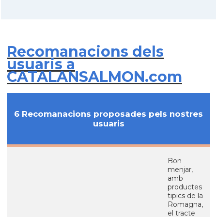
Recomanacions dels
usuaris a
CATALANSALMON.com
6 Recomanacions proposades pels nostres
usuaris
Bon
menjar,
amb
productes
tipics de la
Romagna,
el tracte