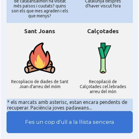
de catalansalmon ha visitat
Catalunya despres
més països i cuutats? quins
d'haver viscut fora
son els que mes agraden i els
que menys?
Sant Joans
Calçotades
Recopliacio de diades de Sant
Recopilació de
Joan d'arreu del móm
Calçotades cel.lebrades
arreu del món
* els marcats amb asterisc, estan encara pendents de
recuperar. Paciència joves padawans...
Fes un cop d'ull a la llista sencera