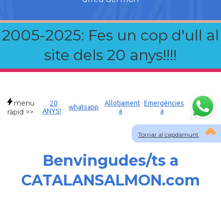
2005-2025: Fes un cop d'ull al
site dels 20 anys!!!!
menu
20
Allotjament
Emergències
whatsapp
ANYS!
a
a
ràpid >>
Tornar al capdamunt
Benvingudes/ts a
CATALANSALMON.com