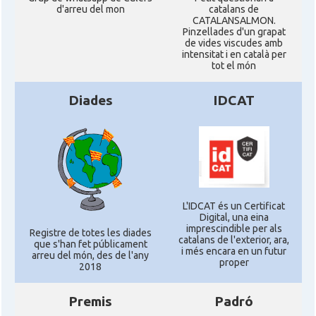
d'arreu del mon
catalans de
CATALANSALMON.
Pinzellades d'un grapat
de vides viscudes amb
intensitat i en català per
tot el món
Diades
IDCAT
L'IDCAT és un Certificat
Digital, una eina
imprescindible per als
Registre de totes les diades
catalans de l'exterior, ara,
que s'han fet públicament
i més encara en un futur
arreu del món, des de l'any
proper
2018
Premis
Padró