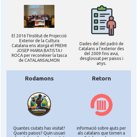
El 2016 l'Institut de Projecció
Exterior de la Cultura
Dades del del padró de
Catalana ens atorgà el PREMI
Catalans a l'exterior des
JOSEP MARIA BATISTA I
del 2009 fins avui,
ROCA per reconéixer la tasca
desglossat per paisos i
de CATALANSALMON
anys.
Rodamons
Retorn
Quantes ciutats has visitat?
informació sobre ajuts per
Quants paisos? Quin usuari
als catalans que tornen a