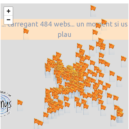
+
−
... carregant 484 webs... un moment si us
plau