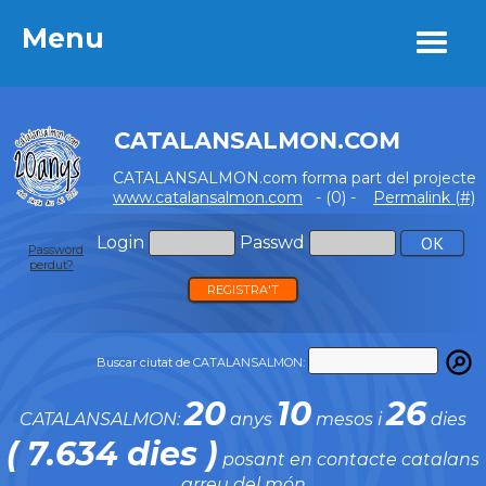
Menu
Menu
CATALANSALMON.COM
CATALANSALMON.com forma part del projecte
www.catalansalmon.com
- (0) -
Permalink (#)
Login
Passwd
Password
perdut?
REGISTRA'T
Buscar ciutat de CATALANSALMON:
20
10
26
CATALANSALMON:
anys
mesos i
dies
( 7.634 dies )
posant en contacte catalans
arreu del món