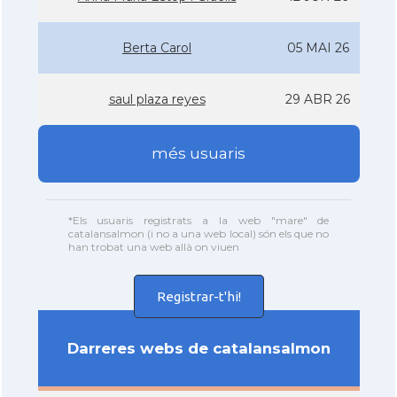
Berta Carol
05 MAI 26
saul plaza reyes
29 ABR 26
més usuaris
*Els usuaris registrats a la web "mare" de
catalansalmon (i no a una web local) són els que no
han trobat una web allà on viuen
Registrar-t'hi!
Darreres webs de catalansalmon