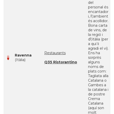
del
personal és
encantador
i, l\'ambient
és acollidor.
Bona carta
de vins, de
la regió i
d\'itàlia (per
a quí li
agradi el vi).
Restaurants
Ens ha
Ravenna
sorprès
(Itàlia)
Q35 Ristorantino
alguns
noms de
plats com:
Tagliata alla
Catalana o
Gambes a
la catalana i
de postre
Crema
Catalana
(aquí son
molt