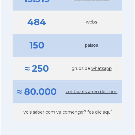
484
webs
150
països
≈ 250
grups de
whatsapp
≈ 80.000
contactes arreu del mon
vols saber com va començar?
fes clic aquí