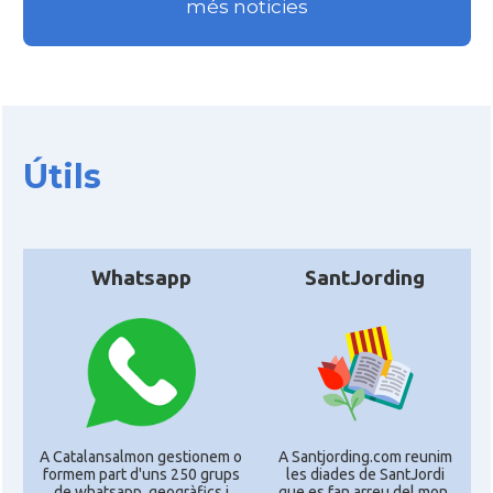
més noticies
Útils
Whatsapp
SantJording
A Catalansalmon gestionem o
A Santjording.com reunim
formem part d'uns 250 grups
les diades de SantJordi
de whatsapp, geogràfics i
que es fan arreu del mon,