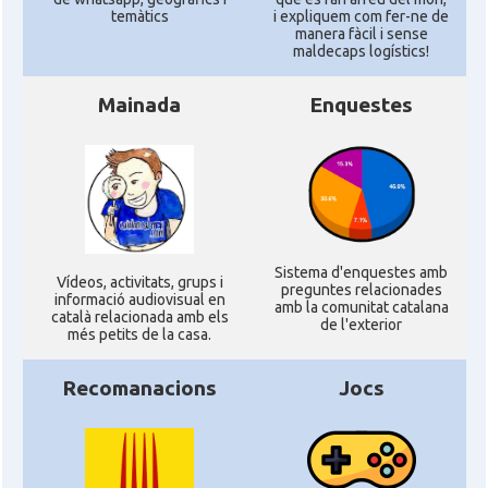
temàtics
i expliquem com fer-ne de
manera fàcil i sense
maldecaps logí­stics!
Mainada
Enquestes
Sistema d'enquestes amb
Ví­deos, activitats, grups i
preguntes relacionades
informació audiovisual en
amb la comunitat catalana
català relacionada amb els
de l'exterior
més petits de la casa.
Recomanacions
Jocs