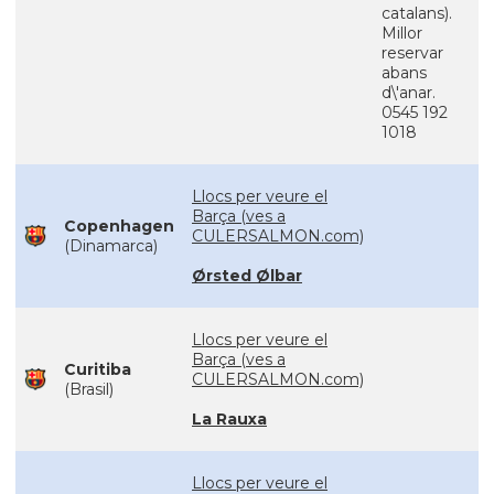
catalans).
Millor
reservar
abans
d\'anar.
0545 192
1018
Llocs per veure el
Barça (ves a
Copenhagen
CULERSALMON.com)
(Dinamarca)
Ørsted Ølbar
Llocs per veure el
Barça (ves a
Curitiba
CULERSALMON.com)
(Brasil)
La Rauxa
Llocs per veure el