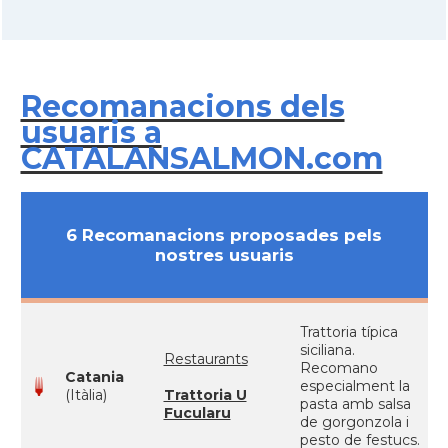
Recomanacions dels
usuaris a
CATALANSALMON.com
6 Recomanacions proposades pels
nostres usuaris
Trattoria típica
siciliana.
Restaurants
Recomano
Catania
especialment la
(Itàlia)
Trattoria U
pasta amb salsa
Fucularu
de gorgonzola i
pesto de festucs.