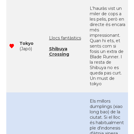
L'hauràs vist un
miler de cops a
les pelis, però en
directe és encara
més
impressionant.
Llocs fantàstics
Quan hi ets, et
Tokyo
sents com si
(Japó)
Shibuya
fosis un extra de
Crossing
Blade Runner. I
la resta de
Shibuya no es
queda pas curt.
Un must de
tokyo
Els millors
dumplings (xiao
long bao) de la
ciutat. Si el lloc
és habitualment
ple d'indonesis
d'ètnia xinesa