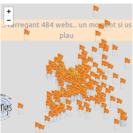
+
−
... carregant 484 webs... un moment si us
plau