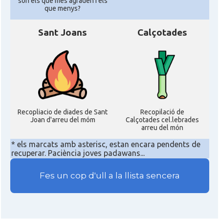
son els que mes agraden i els
que menys?
Sant Joans
Calçotades
Recopliacio de diades de Sant
Recopilació de
Joan d'arreu del móm
Calçotades cel.lebrades
arreu del món
* els marcats amb asterisc, estan encara pendents de
recuperar. Paciència joves padawans...
Fes un cop d'ull a la llista sencera