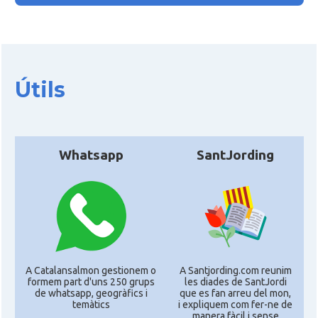
Útils
Whatsapp
SantJording
A Catalansalmon gestionem o
A Santjording.com reunim
formem part d'uns 250 grups
les diades de SantJordi
de whatsapp, geogràfics i
que es fan arreu del mon,
temàtics
i expliquem com fer-ne de
manera fàcil i sense