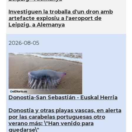
Investiguen la troballa d'un dron amb
artefacte explosiu a l'aeroport de
Leipzig, a Alemanya
2026-08-05
Donostia-San Sebastián - Euskal Herria
Donostia y otras playas vascas, en alerta
por las carabelas portuguesas otro
verano más: \"Han venido para
quedarse\"