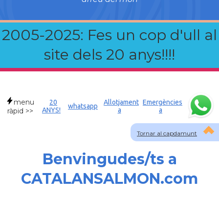
2005-2025: Fes un cop d'ull al
site dels 20 anys!!!!
menu
20
Allotjament
Emergències
whatsapp
ANYS!
a
a
ràpid >>
Tornar al capdamunt
Benvingudes/ts a
CATALANSALMON.com