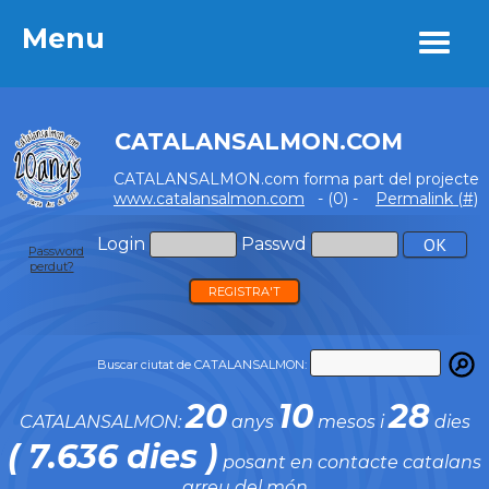
Menu
Menu
CATALANSALMON.COM
CATALANSALMON.com forma part del projecte
www.catalansalmon.com
- (0) -
Permalink (#)
Login
Passwd
Password
perdut?
REGISTRA'T
Buscar ciutat de CATALANSALMON:
20
10
28
CATALANSALMON:
anys
mesos i
dies
( 7.636 dies )
posant en contacte catalans
arreu del món