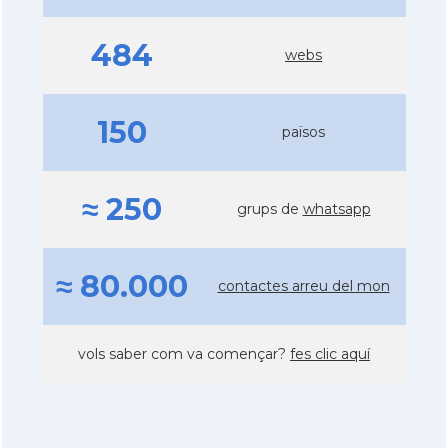
484
webs
150
països
≈ 250
grups de
whatsapp
≈ 80.000
contactes arreu del mon
vols saber com va començar?
fes clic aquí