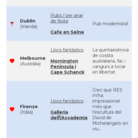
Pubs / per anar
Dublin
de festa
Pub modernista!
(Irlanda)
Cafe en Seine
Llocs fantàstics
La quintaesència
de cossta
Melbourne
Mornington
australiana, far, i
(Austràlia)
Peninsula i
cangurs a tocar
Cape Schanck
en llibertat
Crec que RES
m'ha
Llocs fantàstics
impressionat
Firenze
més que
(Itàlia)
Galleria
l'escultura del
dell\'Accademia
David de
Michelangelo en
viu...