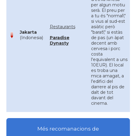
per algun motiu
serà. El preu per
a tu és "normal\"
si vius al sud-est
Restaurants
asiàtic però
Jakarta
"barat\" si estàs
(Indonesia)
Paradise
de pas (un àpat
Dynasty
decent amb
cervesa i porc
costa
l'equivalent a uns
10EUR). El local
es troba una
mica amagat, a
l'edifici del
darrere al pis de
dalt de tot
davant del
cinema.
Més recomanacions de