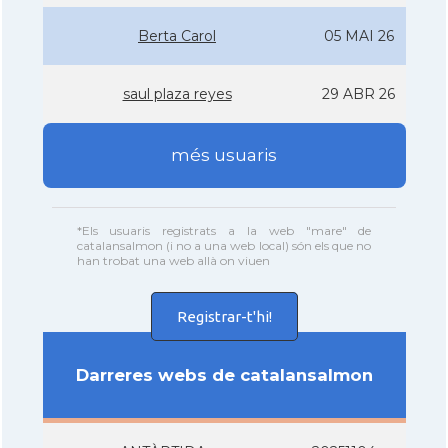
Berta Carol
05 MAI 26
saul plaza reyes
29 ABR 26
més usuaris
*Els usuaris registrats a la web "mare" de
catalansalmon (i no a una web local) són els que no
han trobat una web allà on viuen
Registrar-t'hi!
Darreres webs de catalansalmon