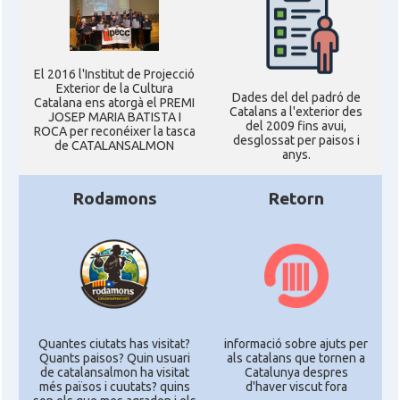
El 2016 l'Institut de Projecció
Exterior de la Cultura
Dades del del padró de
Catalana ens atorgà el PREMI
Catalans a l'exterior des
JOSEP MARIA BATISTA I
del 2009 fins avui,
ROCA per reconéixer la tasca
desglossat per paisos i
de CATALANSALMON
anys.
Rodamons
Retorn
Quantes ciutats has visitat?
informació sobre ajuts per
Quants paisos? Quin usuari
als catalans que tornen a
de catalansalmon ha visitat
Catalunya despres
més països i cuutats? quins
d'haver viscut fora