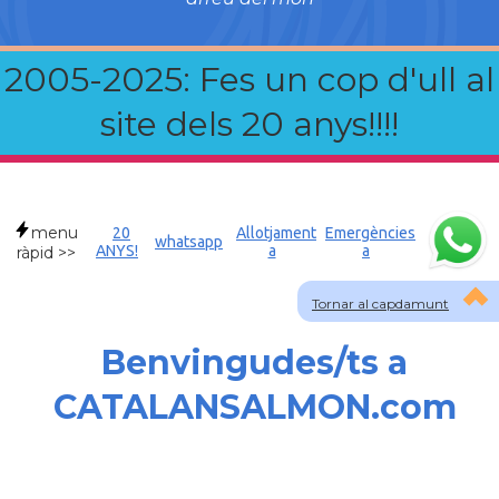
2005-2025: Fes un cop d'ull al
site dels 20 anys!!!!
menu
20
Allotjament
Emergències
whatsapp
ANYS!
a
a
ràpid >>
Tornar al capdamunt
Benvingudes/ts a
CATALANSALMON.com