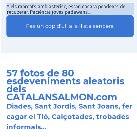
* els marcats amb asterisc, estan encara pendents de
recuperar. Paciència joves padawans...
Fes un cop d'ull a la llista sencera
57 fotos de 80
esdeveniments aleatoris
dels
CATALANSALMON.com
Diades, Sant Jordis, Sant Joans, fer
cagar el Tió, Calçotades, trobades
informals...