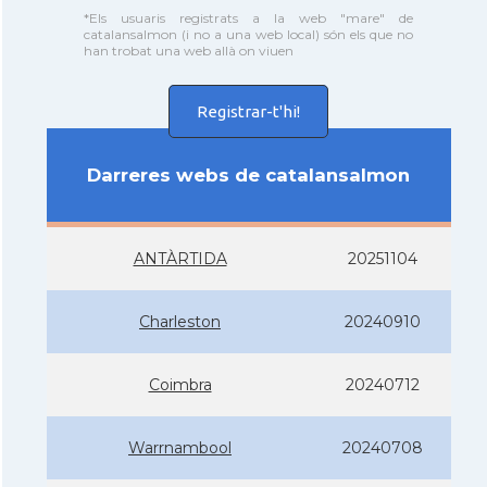
*Els usuaris registrats a la web "mare" de
catalansalmon (i no a una web local) són els que no
han trobat una web allà on viuen
Registrar-t'hi!
Darreres webs de catalansalmon
ANTÀRTIDA
20251104
Charleston
20240910
Coimbra
20240712
Warrnambool
20240708