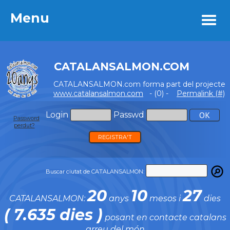
Menu
Menu
CATALANSALMON.COM
CATALANSALMON.com forma part del projecte
www.catalansalmon.com
- (0) -
Permalink (#)
Login
Passwd
Password
perdut?
REGISTRA'T
Buscar ciutat de CATALANSALMON:
20
10
27
CATALANSALMON:
anys
mesos i
dies
( 7.635 dies )
posant en contacte catalans
arreu del món