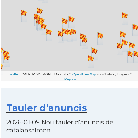
Leaflet
| CATALANSALMON :: Map data ©
OpenStreetMap
contributors, Imagery ©
Mapbox
Tauler d'anuncis
2026-01-09
Nou tauler d'anuncis de
catalansalmon