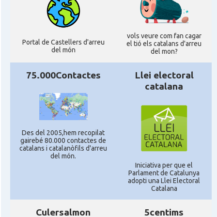
vols veure com fan cagar
Portal de Castellers d'arreu
el tió els catalans d'arreu
del món
del mon?
75.000Contactes
Llei electoral
catalana
Des del 2005,hem recopilat
gairebé 80.000 contactes de
catalans i catalanòfils d'arreu
del món.
Iniciativa per que el
Parlament de Catalunya
adopti una Llei Electoral
Catalana
Culersalmon
5centims