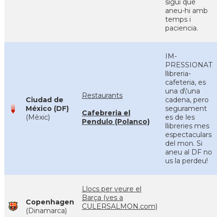
sigui que
aneu-hi amb
temps i
paciencia.
IM-
PRESSIONAT
llibreria-
cafeteria, es
una d\'una
Restaurants
Ciudad de
cadena, pero
México (DF)
segurament
Cafebreria el
(Mèxic)
es de les
Pendulo (Polanco)
llibreries mes
espectaculars
del mon. Si
aneu al DF no
us la perdeu!
Llocs per veure el
Barça (ves a
Copenhagen
CULERSALMON.com)
(Dinamarca)