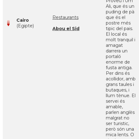
Proveu l'Um
Ali, que és un
puding de pà
Restaurants
que és el
Cairo
postre més
(Egipte)
Abou el Sid
tipic del pais.
El local és
molt tranquil i
amagat
darrera un
portaló
enorme de
fusta antiga.
Per dins és
acollidor, amb
grans taules i
butaques, i
llum tènue. El
servei és
amable,
parlen anglès
malgrat no
ser turistic,
però són una
mica lents. O