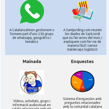
A Catalansalmon gestionem o
A Santjording.com reunim
formem part d'uns 250 grups
les diades de SantJordi
de whatsapp, geogràfics i
que es fan arreu del mon, i
temàtics
expliquem com fer-ne de
manera fàcil i sense
maldecaps logí­stics!
Mainada
Enquestes
Sistema d'enquestes amb
Ví­deos, activitats, grups i
preguntes relacionades
informació audiovisual en
amb la comunitat catalana
català relacionada amb els