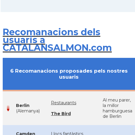
Recomanacions dels
usuaris a
CATALANSALMON.com
6 Recomanacions proposades pels nostres
usuaris
Al meu parer,
Restaurants
Berlin
la millor
(Alemanya)
hamburguesa
The Bird
de Berlin
Camden
Llocs fantàstics