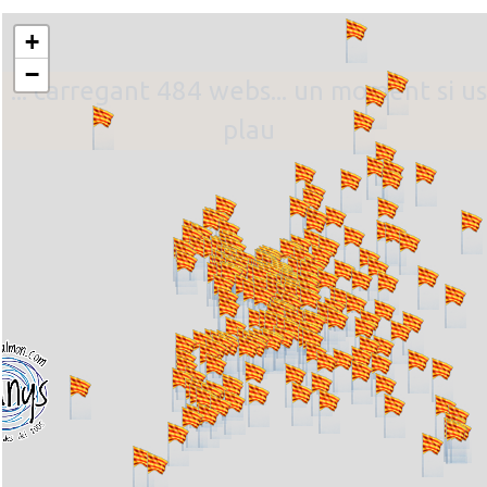
+
−
... carregant 484 webs... un moment si us
plau