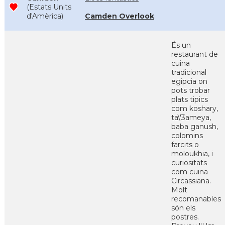
(Estats Units
d'Amèrica)
Camden Overlook
És un
restaurant de
cuina
tradicional
egipcia on
pots trobar
plats tipics
com koshary,
ta\'3ameya,
baba ganush,
colomins
farcits o
moloukhia, i
curiositats
com cuina
Circassiana.
Molt
recomanables
són els
postres.