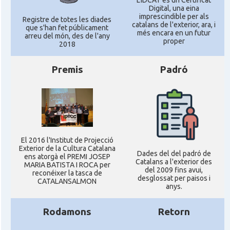
Digital, una eina
imprescindible per als
Registre de totes les diades
catalans de l'exterior, ara, i
que s'han fet públicament
més encara en un futur
arreu del món, des de l'any
proper
2018
Premis
Padró
El 2016 l'Institut de Projecció
Exterior de la Cultura Catalana
Dades del del padró de
ens atorgà el PREMI JOSEP
Catalans a l'exterior des
MARIA BATISTA I ROCA per
del 2009 fins avui,
reconéixer la tasca de
desglossat per paisos i
CATALANSALMON
anys.
Rodamons
Retorn