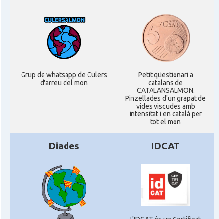
Grup de whatsapp de Culers
Petit qüestionari a
d'arreu del mon
catalans de
CATALANSALMON.
Pinzellades d'un grapat de
vides viscudes amb
intensitat i en català per
tot el món
Diades
IDCAT
L'IDCAT és un Certificat