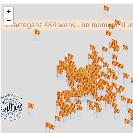
+
−
... carregant 484 webs... un moment si u