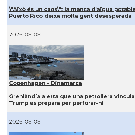
\"Això és un caos\": la manca d'aigua potabl
Puerto Rico deixa molta gent desesperada
2026-08-08
Copenhagen - Dinamarca
Grenlàndia alerta que una petroliera vincul
Trump es prepara per perforar-hi
2026-08-08