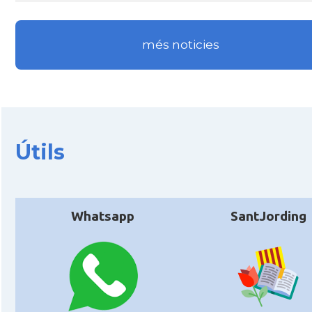
més noticies
Útils
Whatsapp
SantJording