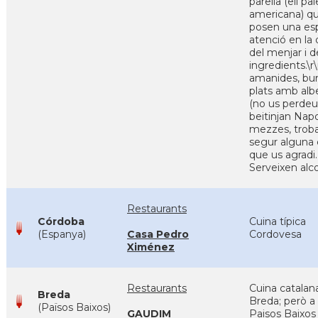
parella (ell pale
americana) q
posen una esp
atenció en la 
del menjar i d
ingredients.\r
amanides, bur
plats amb alb
(no us perdeu
beitinjan Napo
mezzes, trob
segur alguna
que us agradi.
Serveixen alco
Restaurants
Córdoba
Cuina típica
(Espanya)
Casa Pedro
Cordovesa
Ximénez
Restaurants
Cuina catalan
Breda
Breda; però a
(Països Baixos)
GAUDIM
Paisos Baixos 