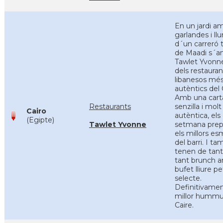
En un jardi a
garlandes i l
d´un carreró t
de Maadi s´a
Tawlet Yvonn
dels restauran
libanesos mé
autèntics del 
Amb una cart
Restaurants
senzilla i molt
Cairo
autèntica, els
(Egipte)
Tawlet Yvonne
setmana prep
els millors es
del barri. I t
tenen de tant
tant brunch 
bufet lliure pe
selecte.
Definitivamen
millor hummu
Caire.