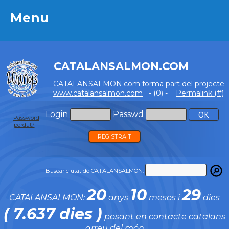
Menu
Menu
CATALANSALMON.COM
CATALANSALMON.com forma part del projecte
www.catalansalmon.com
- (0) -
Permalink (#)
Login
Passwd
Password
perdut?
REGISTRA'T
Buscar ciutat de CATALANSALMON:
20
10
29
CATALANSALMON:
anys
mesos i
dies
( 7.637 dies )
posant en contacte catalans
arreu del món