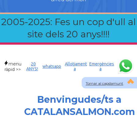
2005-2025: Fes un cop d'ull al
site dels 20 anys!!!!
menu
20
Allotjament
Emergències
whatsapp
ANYS!
a
a
ràpid >>
Tornar al capdamunt
Benvingudes/ts a
CATALANSALMON.com