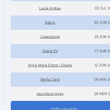
Laura Arribas
03 JUL 2
Ada A
30 JUN 2
Calapastora
25 JUN 2
Joana SV
17 JUN 2
Anna Maria Estop i Graells
12 JUN 2
Berta Carol
05 MAI 2
saul plaza reyes
29 ABR 2
més usuaris