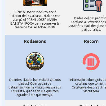
El 2016 l'Institut de Projecció
Exterior de la Cultura Catalana ens
Dades del del padró 
atorgà el PREMI JOSEP MARIA
Catalans a l'exterior des
BATISTA I ROCA per reconéixer la
2009 fins avui, desglossa
tasca de CATALANSALMON
paisos i anys.
Rodamons
Retorn
Quantes ciutats has visitat? Quants
informació sobre ajuts pe
paisos? Quin usuari de
catalans que tornen 
catalansalmon ha visitat més països
Catalunya despres d'ha
i cuutats? quins son els que mes
viscut fora
agraden i els que menys?