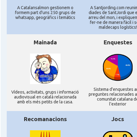
A Catalansalmon gestionem o
A Santjording.com reuni
formem part d'uns 250 grups de
diades de SantJordi que 
whatsapp, geogràfics i temàtics
arreu del mon, i expliqu
fer-ne de manera fàcil i 
maldecaps logí­stics!
Mainada
Enquestes
Sistema d'enquestes 
Ví­deos, activitats, grups i informació
preguntes relacionades a
audiovisual en català relacionada
comunitat catalana d
amb els més petits de la casa.
l'exterior
Recomanacions
Jocs