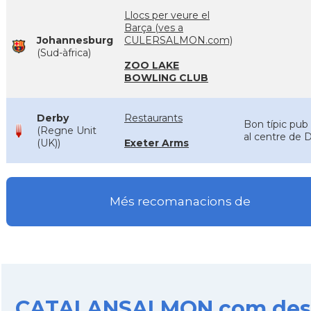
Llocs per veure el
Barça (ves a
Johannesburg
CULERSALMON.com)
(Sud-àfrica)
ZOO LAKE
BOWLING CLUB
Derby
Restaurants
Bon típic pub
(Regne Unit
al centre de 
(UK))
Exeter Arms
Més recomanacions de
CATALANSALMON.com des