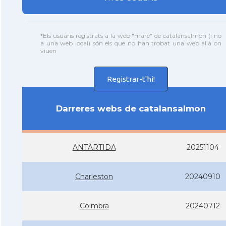
*Els usuaris registrats a la web "mare" de catalansalmon (i no
a una web local) són els que no han trobat una web allà on
viuen
Registrar-t'hi!
Darreres webs de catalansalmon
ANTÀRTIDA
20251104
Charleston
20240910
Coimbra
20240712