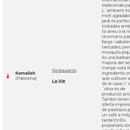
internacional i
tradicionals pa
L´ambient és 
molt agradable
jardí és perfe
trobades amb
(si aneu a la ni
recomano pan
llargs i sabate
tancades, per
mosquits piq
és una barbari
majoria del s
menjar està 
Restaurants
Ramallah
ingredients o
(Palestina)
que cultiven a
La Vie
de la casa i l´o
´oliva és de
producció prò
També ténen
oferta impres
de pastissos p
un cafè a mitj
tarda.\r\nEls
propietaris s